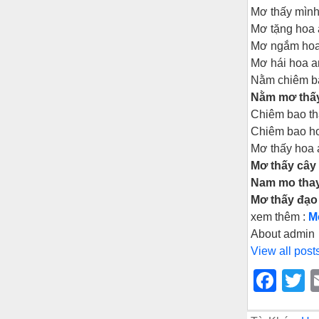
Mơ thấy mình
Mơ tặng hoa 
Mơ ngắm hoa 
Mơ hái hoa a
Nằm chiêm ba
Nằm mơ thấ
Chiêm bao th
Chiêm bao ho
Mơ thấy hoa 
Mơ thấy cây 
Nam mo thay
Mơ thấy đạo
xem thêm :
M
About admin
View all post
F
T
a
w