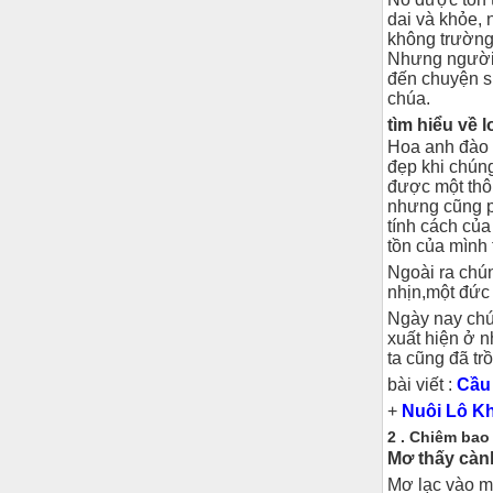
dai và khỏe, 
không trường 
Nhưng người 
đến chuyện si
chúa.
tìm hiểu về 
Hoa anh đào 
đẹp khi chún
được một thô
nhưng cũng p
tính cách của
tồn của mình 
Ngoài ra chú
nhịn,một đức 
Ngày nay chú
xuất hiện ở n
ta cũng đã tr
bài viết :
Cầu 
+
Nuôi Lô K
2 . Chiêm bao
Mơ thấy càn
Mơ lạc vào m