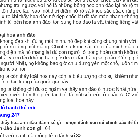
nhưng trái ngược với nó là những bông hoa anh đào lại nở rộ 
tồn được lâu, vào một thời điểm nở rộ và khoe sắc của chúng th
xưa khi thấy hoa đào nở đẹp chốc lát đã tản mác nhanh chóng
nh tử bên hoa anh đào, tôn sùng hoa đào là vật thiêng liêng vậ
loại hoa anh đào
không đẹp khi đứng một mình, nó đẹp khi cùng chung hình với 
g nở rộ cùng một mảng. Chính sự khoe sắc đẹp của mình mà ch
ng điệp mà nó mang lại dù con người ở trong hoàn cảnh khốn c
hải vươn lên không bao giờ được đầu hàng số phận. Cúng giố
 người Nhật, họ không bao giờ chịu đứng yên một chỗ, luôn tìm
trong xã hội.
ng ta còn thấy loài hoa này còn là biểu tượng cho sự khiêm n
tính đặc trung của quốc gia này.
ng ta không chỉ được ngắm và thấy anh đào ở nước Nhật nữa.
hiều nước trên thế giới đặc biệt là một số nước ở châu Á. Ở V
ồng loài hoa này.
lô bạch thủ mb
hung 247
 thấy hoa anh đào đánh số gì – chọn đánh con số chính xác để 
h đào đánh con gì
: 64
ột vườn anh đào rộng lớn đánh số 32