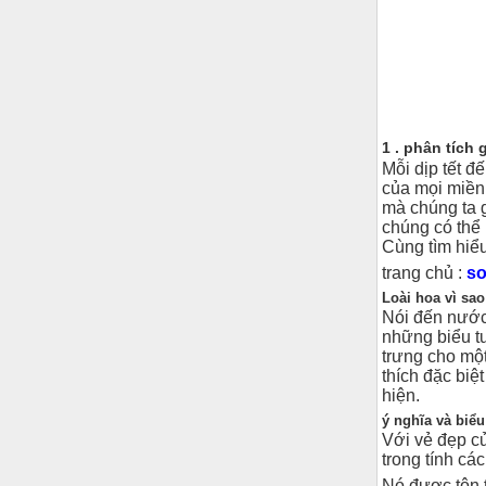
1 . phân tích 
Mỗi dịp tết 
của mọi miền
mà chúng ta 
chúng có thể 
Cùng tìm hiểu
trang chủ :
so
Loài hoa vì sao
Nói đến nước 
những biểu t
trưng cho một
thích đặc biệ
hiện.
ý nghĩa và biể
Với vẻ đẹp c
trong tính cá
Nó được tôn t