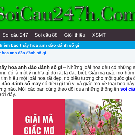
Soi cầu 247
Soi cầu 88
Giới thiệu
XSMT
hiêm bao thấy hoa anh đào đánh số gì
 hoa anh đào đánh số gì
hấy hoa anh đào đánh số gì
– Những loài hoa đều có những s
ong đó là một ý nghĩa gì đó rất là đặc biệt. Giải mã giấc mơ hô
tìm hiểu một loài hoa rất đẹp, nó biểu tượng cho một quốc gia đ
 đào đánh số may
có điều gì thú vị và giấc mơ về loại hoa nà
ợng nào. Mời các bạn cùng theo dõi qua những thông tin
soi cầ
ưới đây.