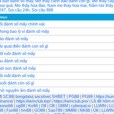
ail
ss
ar
 đào đánh số may
,
Mơ thấy cành đào đánh con gì
,
Mơ thấy cây
sai quả
,
Mơ thấy hoa đào
,
Nam mo thay hoa mai
,
Nằm mơ thấy
r
a
e
247
,
Soi cầu 24h
,
Soi cầu 888
g
 mục
ổi đánh số mấy chính xác
e
hong bao lỳ xì đánh số mấy
áo đánh số mấy
ái quạt điện đánh con số gì
ốt ruồi đánh số mấy
au đánh số mấy
hỏi son đánh số mấy
ôi mắt đánh số mấy
uối đánh còn số gì
chữ nguyên âm đánh số mấy
M
|
SC88
|
bongdalu
|
socolive
|
SHBET
|
PG88
|
PG99
|
https://s
.finance/
|
https://iwinclub.top/
|
https://iwinclub.pro/
|
Lô đề hôm 
xoso66
|
ug88
|
Ko66
|
O8
|
O8
|
188M
|
cyberpat.io
|
LLWIN
|
L
88
|
Fun88
|
hm88
|
GO88
|
Sao789
|
MM88
|
NK88
|
O8
|
LLWI