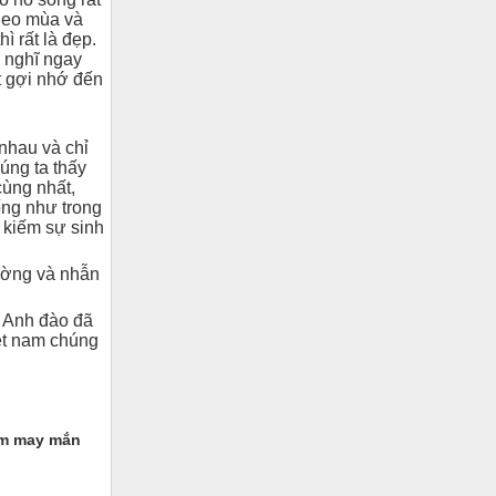
theo mùa và
ì rất là đẹp.
 nghĩ ngay
t gợi nhớ đến
nhau và chỉ
úng ta thấy
ùng nhất,
ng như trong
 kiếm sự sinh
hường và nhẫn
 Anh đào đã
iệt nam chúng
tìm may mắn