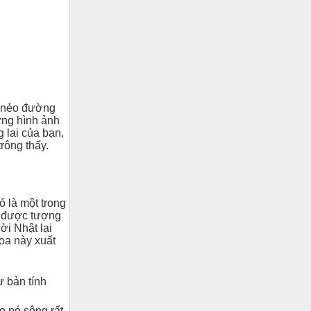
ố nẻo đường
ững hình ảnh
 lai của bạn,
rông thấy.
ó là một trong
y được tượng
ời Nhật lại
hoa này xuất
 bản tính
o nó sông rất