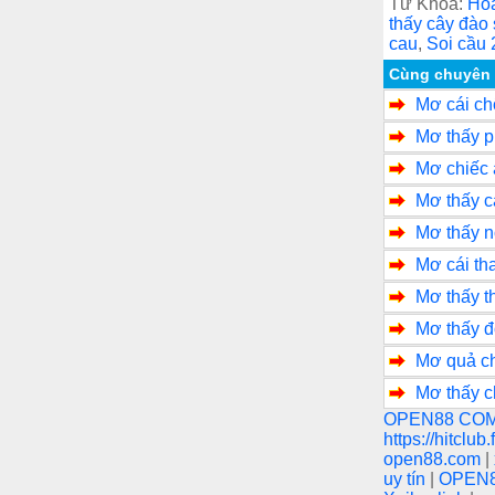
c
tt
Từ Khóa:
Hoa
thấy cây đào 
e
e
cau
,
Soi cầu 
b
Cùng chuyên
Mơ cái ch
o
Mơ thấy p
o
Mơ chiếc 
k
Mơ thấy c
Mơ thấy n
Mơ cái th
Mơ thấy t
Mơ thấy đ
Mơ quả ch
Mơ thấy 
OPEN88 CO
https://hitclub
open88.com
|
uy tín
|
OPEN