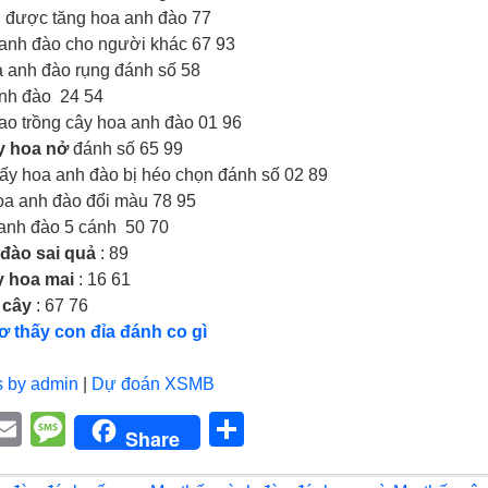
 được tăng hoa anh đào 77
anh đào cho người khác 67 93
anh đào rụng đánh số 58
nh đào 24 54
o trồng cây hoa anh đào 01 96
y hoa nở
đánh số 65 99
ấy hoa anh đào bị héo chọn đánh số 02 89
a anh đào đổi màu 78 95
anh đào 5 cánh 50 70
đào sai quả
: 89
 hoa mai
: 16 61
 cây
: 67 76
ơ thấy con đỉa đánh co gì
s by admin
|
Dự đoán XSMB
E
M
S
Share
i
m
e
h