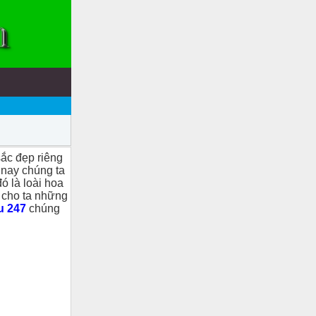
ắc đẹp riêng
m nay chúng ta
ó là loài hoa
y cho ta những
u 247
chúng