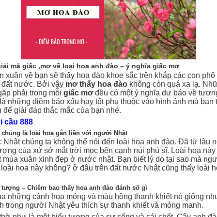
giải mã giấc ,mơ về loại hoa anh đào – ý nghĩa giấc mơ
đến xuân về bạn sẽ thấy hoa đào khoe sắc trên khắp các con ph
 đất nước. Bởi vậy
mơ thấy hoa đào
không còn quá xa lạ. Nh
gặp phải trong mỗi
giấc mơ
đều có một ý nghĩa dự báo về tương
là những điềm báo xấu hay tốt phụ thuộc vào hình ảnh mà bạn t
 để giải đáp thắc mắc của bạn nhé.
i cầu 888
 chúng là loài hoa gắn liền với người Nhật
Nhật chúng ta không thể nói đến loài hoa anh đào. Đã từ lâu n
ượng của xứ sở mắt trời mọc bên cạnh núi phú sĩ. Loài hoa nà
 mùa xuân xinh đẹp ở nước nhật. Bạn biết lý do tại sao mà ngư
t loài hoa này không? ở đâu trên đất nước Nhật cũng thấy loài 
u tượng – Chiêm bao thấy hoa anh đào đánh số gì
ủa những cánh hoa mỏng và màu hồng thanh khiết nó giống như
ch trong người Nhật yêu thích sự thanh khiết và mỏng manh.
hờ như là một biểu tượng của sự sống và cái chết. Cây anh đà