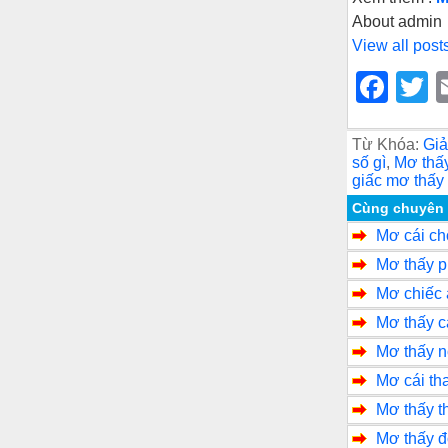
About admin
View all post
F
T
a
w
c
tt
Từ Khóa:
Giả
số gì
,
Mơ thấy
e
e
giấc mơ thấy
b
Cùng chuyên
Mơ cái ch
o
Mơ thấy p
o
Mơ chiếc 
k
Mơ thấy c
Mơ thấy n
Mơ cái th
Mơ thấy t
Mơ thấy đ