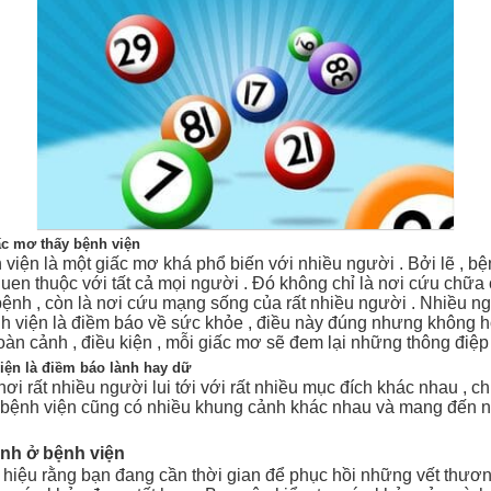
ấc mơ thấy bệnh viện
viện là một giấc mơ khá phổ biến với nhiều người . Bởi lẽ , bệ
uen thuộc với tất cả mọi người . Đó không chỉ là nơi cứu chữa
bệnh , còn là nơi cứu mạng sống của rất nhiều người . Nhiều n
nh viện là điềm báo về sức khỏe , điều này đúng nhưng không h
oàn cảnh , điều kiện , mỗi giấc mơ sẽ đem lại những thông điệp
iện là điềm báo lành hay dữ
nơi rất nhiều người lui tới với rất nhiều mục đích khác nhau , chí
 bệnh viện cũng có nhiều khung cảnh khác nhau và mang đến 
ình ở bệnh viện
 hiệu rằng bạn đang cần thời gian để phục hồi những vết thươn