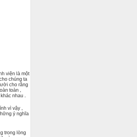
nh viện là một
 cho chúng ta
gười cho rằng
oàn toàn ,
 khác nhau .
nh vì vậy ,
những ý nghĩa
g trong lòng