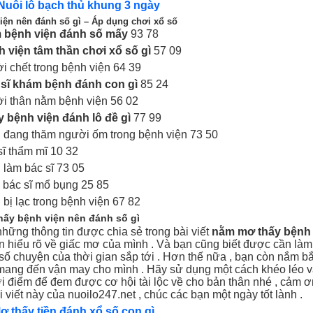
Nuôi lô bạch thủ khung 3 ngày
iện nên đánh số gì – Áp dụng chơi xổ số
 bệnh viện đánh số mấy
93 78
 viện tâm thần chơi xổ số gì
57 09
i chết trong bệnh viện 64 39
 sĩ khám bệnh đánh con gì
85 24
i thân nằm bệnh viện 56 02
 bệnh viện đánh lô đề gì
77 99
 đang thăm người ốm trong bệnh viện 73 50
sĩ thẩm mĩ 10 32
 làm bác sĩ 73 05
bác sĩ mổ bụng 25 85
bị lạc trong bệnh viện 67 82
hấy bệnh viện nên đánh số gì
hững thông tin được chia sẻ trong bài viết
nằm mơ thấy bệnh 
n hiểu rõ về giấc mơ của mình . Và bạn cũng biết được cần làm
 số chuyện của thời gian sắp tới . Hơn thế nữa , bạn còn nắm b
ang đến vận may cho mình . Hãy sử dụng một cách khéo léo v
i điểm để đem được cơ hội tài lộc về cho bản thân nhé , cảm 
 viết này của nuoilo247.net , chúc các bạn một ngày tốt lành .
ơ thấy tiền đánh xổ số con gì