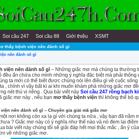
Soi cầu 247
Soi cầu 88
Giới thiệu
XSMT
ơ thấy bệnh viện nên đánh số gì
iện nên đánh số gì
h viện nên đánh số gì
– Những giấc mơ mà chúng ta thường t
ó đều ẩn chứa cho mình những ý nghĩa đặc biệt mà phải thông 
úng ta mới có thể biết được chúng nói lên điều gì về cuộc sống
a , chính vì vậy bất kì ai khi muốn khám phá những giấc mơ đ
g nét thú vị riêng . Qua bài viết này
Soi cầu 247 rồng bạch k
mã giấc mơ này , nếu bạn
mơ thấy bệnh viện
thì không thể bỏ qu
viện nên đánh số gì – Chuyên gia giải mã giấc mơ
một nơi không còn xa lạ gì với chúng ta nữa , vậy bạn đã nằm 
chưa ? Giấc mơ này có ý nghĩa như thế nào và nó đem lại điềm
a bài viết này chúng tôi sẽ giải đáp hết mọi thắc mắc , ẩn ý của
hơn về những giấc mơ.