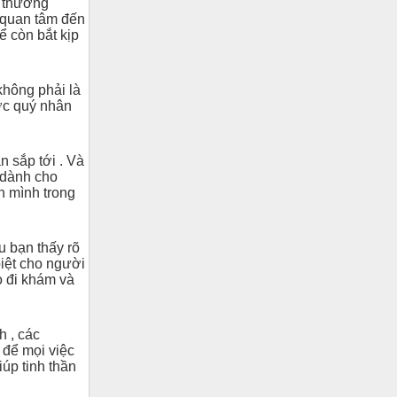
h thường
 quan tâm đến
ể còn bắt kịp
không phải là
ợc quý nhân
 sắp tới . Và
 dành cho
ân mình trong
u bạn thấy rõ
biệt cho người
ọ đi khám và
h , các
 để mọi việc
iúp tinh thần