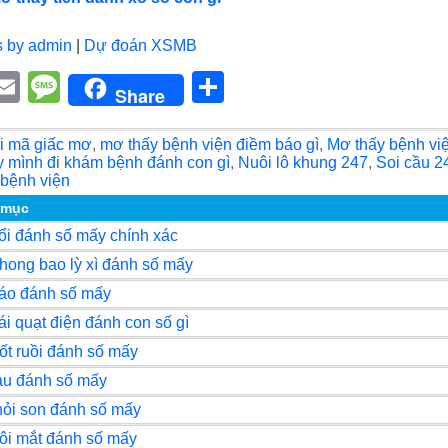
s by admin
|
Dự đoán XSMB
E
M
S
Share
i
m
e
h
ail
ss
ar
i mã giấc mơ
,
mơ thấy bệnh viện điềm báo gì
,
Mơ thấy bệnh vi
 mình đi khám bệnh đánh con gì
,
Nuôi lô khung 247
,
Soi cầu 2
r
a
e
 bệnh viện
g
 mục
ổi đánh số mấy chính xác
e
hong bao lỳ xì đánh số mấy
áo đánh số mấy
ái quạt điện đánh con số gì
ốt ruồi đánh số mấy
au đánh số mấy
hỏi son đánh số mấy
ôi mắt đánh số mấy