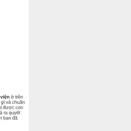
viện
ở trên
 gì và chuẩn
ắt được con
à ra quyết
ơn bạn đã