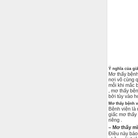
Ý nghĩa của gi
Mơ thấy bệnh 
nơi vô cùng q
mỗi khi mắc 
, mơ thấy bệ
bởi tùy vào h
Mơ thấy bệnh v
Bệnh viện là 
giấc mơ thấy
riêng .
– Mơ thấy m
Điều này báo