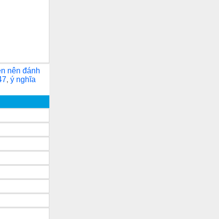
ện nên đánh
47
,
ý nghĩa