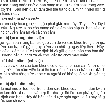
ện sức khỏe được tốt hơn . Bạn nên kiểm tra sức khỏe của mìn
ấc mơ đang nhắc nhở vì bạn đang thiếu sự kiểm soát trong việc
a cơ thể . Bạn nên quan tâm đến thể trạng của mình nhiều hơn đ
g hằng ngày
gười thân bị bệnh chết
 cảm thấy hoảng sợ khi gặp phải giấc mơ này . Tuy nhiên đây 
 xấu . Ngược lại nó còn mang đến điềm báo sắp tới bạn sẽ đư
ong chuyện làm ăn và cả tình cảm .
nh bị lạc trong bệnh viện
ửi gắm bạn rằng bạn sẽ gặp vấn đề về sức khỏe trong thời gian
điềm báo bạn sẽ gặp nguy hiểm vào những ngày tiếp theo . Hãy
n để đi kiểm tra sức khỏe định kì và giữ gìn an toàn cho bản th
 , không nên đi chơi xa và chơi các trò chơi mạo hiểm .
gười thân nằm bệnh viện
thấy sức khỏe của bạn không có gì đáng lo ngại cả . Những nế
 người thân nằm viện là ai thì bạn nên dành sự chăm sóc đặc 
 mơ báo hiệu răng sức khỏe của người đó không tốt và khuyên h
ời .
nh bị dịch bệnh nhẹ
là một người luôn coi trọng đến sức khỏe của mình . Bạn kỹ tín
n làm đều khoa học và hợp lí , nhưng đôi lúc bạn phải gồng ép
ý định của bạn . Hãy để bản thân được nghỉ ngơi , điều này sẽ g
ủa bạn tốt hơn .