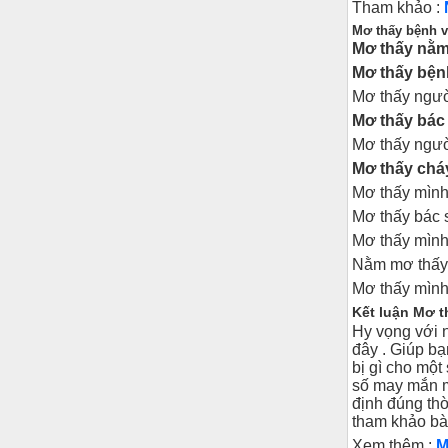
Tham khảo :
Mơ thấy bệnh v
Mơ thấy nằm
Mơ thấy bệnh
Mơ thấy ngườ
Mơ thấy bác
Mơ thấy ngườ
Mơ thấy cháy
Mơ thấy mình
Mơ thấy bác 
Mơ thấy mình
Nằm mơ thấy 
Mơ thấy mình 
Kết luận Mơ t
Hy vọng với n
đây . Giúp bạ
bị gì cho một
số may mắn m
định đúng thờ
tham khảo bài
Xem thêm :
M