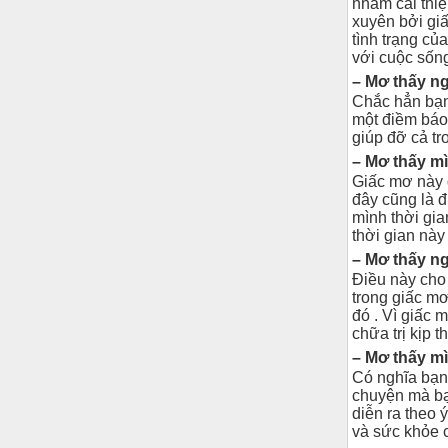
nhằm cải thi
xuyên bởi gi
tình trạng củ
với cuộc sốn
– Mơ thấy n
Chắc hẳn bạn
một điềm báo
giúp đỡ cả tr
– Mơ thấy mì
Giấc mơ này g
đây cũng là 
mình thời gia
thời gian này
– Mơ thấy n
Điều này cho 
trong giấc mơ
đó . Vì giấc
chữa trị kịp th
– Mơ thấy mì
Có nghĩa bạn 
chuyện mà bạ
diễn ra theo 
và sức khỏe c