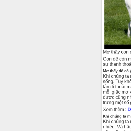
Mơ thấy con 
Con dê còn m
sự thanh thoá
Mơ thấy dê có 
Khi chúng ta 
sống. Tuy kh
tâm lí thoải 
mỗi giấc mơ v
được cũng nh
trưng một số
Xem thêm :
D
Khi chúng ta m
Khi chúng ta
nhiều. Và hầu