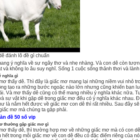
dê đánh lô đề gì chuẩn
ang ý nghĩa về sự ngây thơ và nhẹ nhàng. Và con dê còn tượn
t và không lo âu suy nghĩ. Sống 1 cuộc sống thảnh thơi và làn
ý nghĩa gì
mơ thấy dê. Thì đây là giấc mơ mang lại những niềm vui nhỏ tr
ông tạo ra những bước ngoặc nào lớn nhưng cũng khiến bạn lu
mái. Và mơ thấy dê cũng có thể mang nhiều ý nghĩa khác nữa. T
à sự vật khi gặp dê trong giấc mơ đểu có ý nghĩa khác nhau. Để
ư là nắm hết được về giấc mơ con dê thì rất nhiều. Sau đây sẽ
 giấc mơ mà chúng ta gặp phải.
àn đề 50 số vip
ơ thường gặp giấc mơ gì
 mơ thấy dê, thì trường hợp mơ về những giấc mơ mà có con dê 
 hết trong mỗi giấc mơ về con dê đều có đặc điểm riêng của n