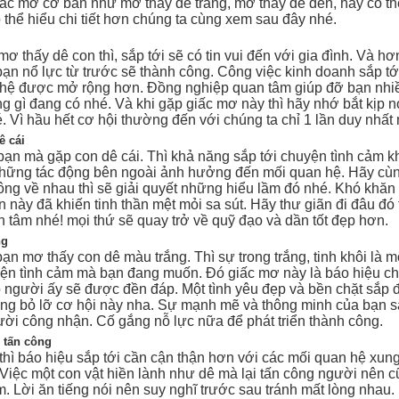
iấc mơ cơ bản như mơ thấy dê trắng, mơ thấy dê đen, hay có t
 thể hiểu chi tiết hơn chúng ta cùng xem sau đây nhé.
mơ thấy dê con thì, sắp tới sẽ có tin vui đến với gia đình. Và 
ạn nổ lực từ trước sẽ thành công. Công việc kinh doanh sắp tới
n hệ được mở rộng hơn. Đồng nghiệp quan tâm giúp đỡ bạn nhiề
g gì đang có nhé. Và khi gặp giấc mơ này thì hãy nhớ bắt kịp 
. Vì hầu hết cơ hội thường đến với chúng ta chỉ 1 lần duy nhất 
ê cái
bạn mà gặp con dê cái. Thì khả năng sắp tới chuyện tình cảm 
những tác động bên ngoài ảnh hưởng đến mối quan hệ. Hãy cù
ng về nhau thì sẽ giải quyết những hiểu lầm đó nhé. Khó khăn 
an này đã khiến tinh thần mệt mỏi sa sút. Hãy thư giãn đi đâu đó
n tâm nhé! mọi thứ sẽ quay trở về quỹ đạo và dần tốt đẹp hơn.
ng
ạn mơ thấy con dê màu trắng. Thì sự trong trắng, tinh khôi là m
ện tình cảm mà bạn đang muốn. Đó giấc mơ này là báo hiệu ch
 người ấy sẽ được đền đáp. Một tình yêu đẹp và bền chặt sắp 
ừng bỏ lỡ cơ hội này nha. Sự mạnh mẽ và thông minh của bạn s
ời công nhận. Cố gắng nỗ lực nữa để phát triển thành công.
 tấn công
hì báo hiệu sắp tới cần cận thận hơn với các mối quan hệ xun
 Việc một con vật hiền lành như dê mà lại tấn công người nên 
 Lời ăn tiếng nói nên suy nghĩ trước sau tránh mất lòng nhau.