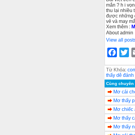
mắn ? h i vọn
thu lại nhiều
được những đ
vẻ và may mắ
Xem thêm :
M
About admin
View all post
F
T
a
w
c
tt
Từ Khóa:
con
thấy dê đánh 
e
e
Cùng chuyên
b
Mơ cái ch
o
Mơ thấy p
o
Mơ chiếc 
k
Mơ thấy c
Mơ thấy n