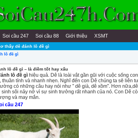
Soi cầu 247
Soi cầu 88
Giới thiệu
XSMT
ơ thấy dê đánh lô đề gì
h lô đề gì
nh lô đề gì – là điềm tốt hay xấu
ánh lô đề gì
hiệu quả. Dê là loài vật gần gũi với cuộc sống c
, thuần tính và nhanh nhẹn. Nghĩ đến con Dê chúng ta sẽ liên 
ường có những câu hay nói như ” dê già, dê xồm”. Hơn nữa,dê
sinh sôi nảy nở vì sự sinh trưởng rất nhanh của nó. Con Dê cò
vượng và may mắn.
oi cầu 247