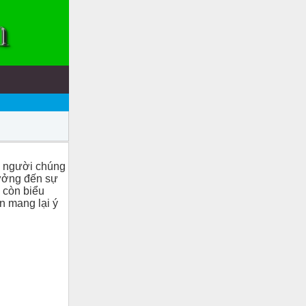
on người chúng
tưởng đến sự
 còn biểu
n mang lại ý