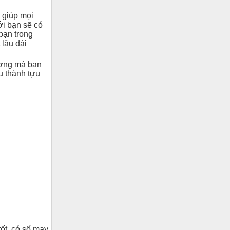
, giúp mọi
ới bạn sẽ có
bạn trong
 lâu dài
ường mà bạn
u thành tựu
tốt, có số may