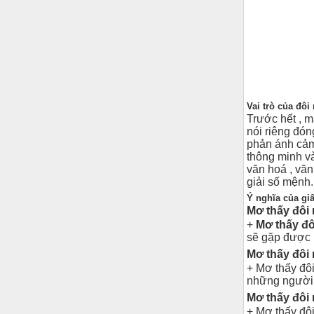
Vai trò của đôi
Trước hết , m
nói riêng đón
phản ánh cảm 
thông minh và
văn hoá , văn
giải số mệnh.
Ý nghĩa của gi
Mơ thấy đôi
+
Mơ thấy đ
sẽ gặp được 
Mơ thấy đôi 
+ Mơ thấy đôi
những người đ
Mơ thấy đôi
+ Mơ thấy đôi