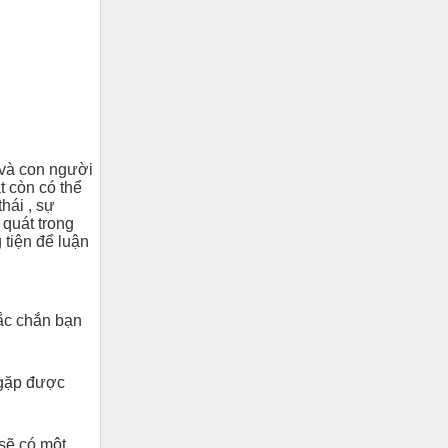
 và con người
t còn có thể
hái , sự
 quát trong
 tiện để luận
hắc chắn bạn
ẽ gặp được
 sẽ có một