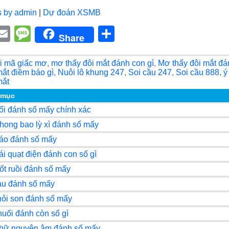
s by admin
|
Dự đoán XSMB
E
M
S
Share
i
m
e
h
ail
ss
ar
i mã giấc mơ
,
mơ thấy đôi mắt đánh con gì
,
Mơ thấy đôi mắt đá
mắt điềm báo gì
,
Nuôi lô khung 247
,
Soi cầu 247
,
Soi cầu 888
,
ý
r
a
e
mắt
g
 mục
ổi đánh số mấy chính xác
e
hong bao lỳ xì đánh số mấy
áo đánh số mấy
ái quạt điện đánh con số gì
ốt ruồi đánh số mấy
au đánh số mấy
hỏi son đánh số mấy
uối đánh còn số gì
chữ nguyên âm đánh số mấy