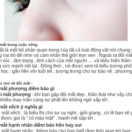
 mắt trong cuộc sống
ắt là một bộ phận quan trọng của tất cả loài động vật nói chung
g vai trò để nhìn và cảm nhận thế giới trọn vẹn . Ngoài ra đôi mắ
xúc , tâm trạng , tính cách của mỗi người … và biểu hiện thần t
 sức mạnh nội tại . Đồng thời , nó được xem là biểu tượng phổ
 học : gắn liền với tuổi trẻ , tượng trưng cho sự bảo vệ , phương
ấc mơ về đôi mắt :
 mắt phượng điềm báo gì
ôi mắt phượng
: khi bạn gặp đôi mắt đẹp , thần thái như vậy c
nhiều may mắn cùng sự phất lên không ngờ sắp tới .
mắt xếch ý nghĩa gì
 mắt xếch : là biểu thị cho sự uy nghi , giỏi giang , có lẽ bạn s
ược gọi là “ có máu mặt” , mạnh mẽ sắp tới .
 mắt hạnh nhân điềm báo hên hay xui
 mắt hạnh nhân : thông báo cho bạn biết rằng thời gian tới bạn