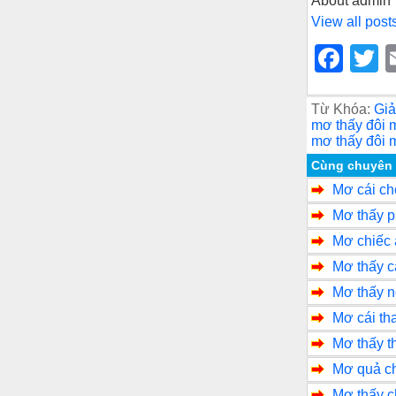
About admin
View all post
F
T
a
w
c
tt
Từ Khóa:
Giả
mơ thấy đôi 
e
e
mơ thấy đôi 
b
Cùng chuyên
Mơ cái ch
o
Mơ thấy p
o
Mơ chiếc 
k
Mơ thấy c
Mơ thấy n
Mơ cái th
Mơ thấy t
Mơ quả ch
Mơ thấy 