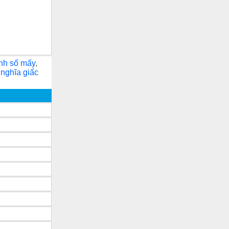
nh số mấy
,
 nghĩa giấc