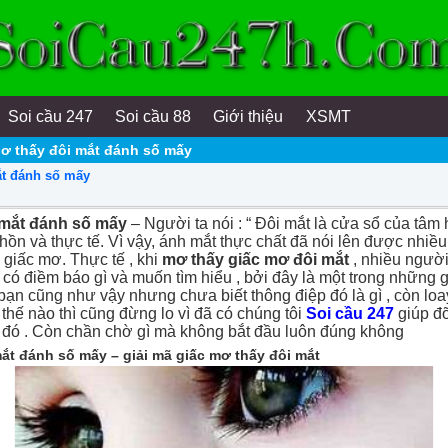
Soi cầu 247
Soi cầu 88
Giới thiệu
XSMT
ơ thấy đôi mắt đánh số mấy
ắt đánh số mấy
 mắt đánh số mấy
– Người ta nói : “ Đôi mắt là cửa sổ của tâm h
hồn và thực tế. Vì vậy, ánh mắt thực chất đã nói lên được nhiề
 giấc mơ. Thực tế , khi
mơ thấy giấc mơ đôi mắt
, nhiều người
 có điềm báo gì và muốn tìm hiểu , bởi đây là một trong những
 bạn cũng như vậy nhưng chưa biết thông điệp đó là gì , còn lo
 thế nào thì cũng đừng lo vì đã có chúng tôi
Soi cầu 247
giúp đ
 đó . Còn chần chờ gì mà không bắt đầu luôn đúng không
ắt đánh số mấy – giải mã giấc mơ thấy đôi mắt