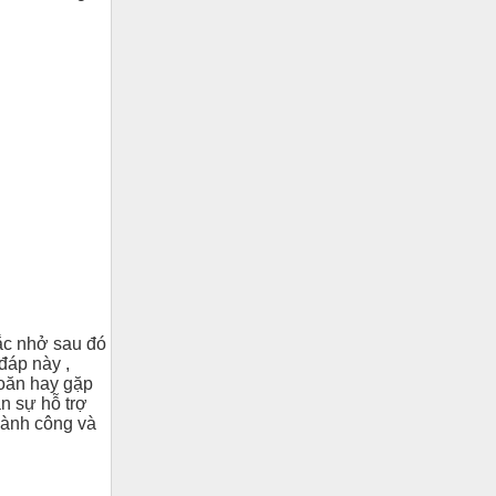
ắc nhở sau đó
 đáp này ,
oăn hay gặp
n sự hỗ trợ
hành công và