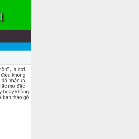
ồn” , là nơi
u điều không
 đã nhận ra
 giấc mơ đặc
ay hoay không
ỡ bạn tháo gỡ