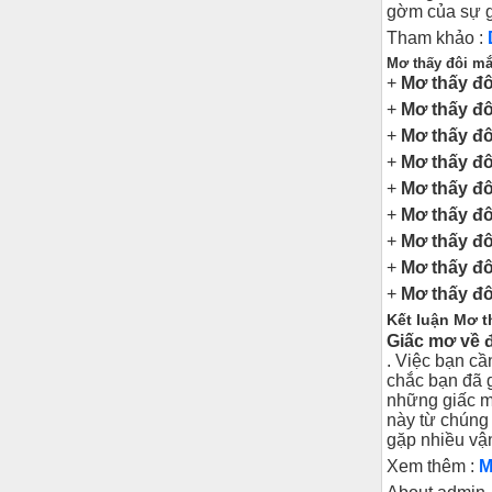
gờm của sự g
Tham khảo :
Mơ thấy đôi mắ
+
Mơ thấy đ
+
Mơ thấy đô
+
Mơ thấy đô
+
Mơ thấy đô
+
Mơ thấy đô
+
Mơ thấy đô
+
Mơ thấy đô
+
Mơ thấy đôi
+
Mơ thấy đô
Kết luận Mơ t
Giấc mơ về 
. Việc bạn cầ
chắc bạn đã 
những giấc m
này từ chúng 
gặp nhiều vậ
Xem thêm :
M