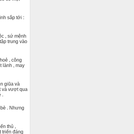
nh sắp tới :
iệc , sứ mệnh
tập trung vào
khoẻ , công
t lành , may
n giũa và
ết và vượt qua
 .
n bè . Nhưng
ến thủ ,
 triển đáng