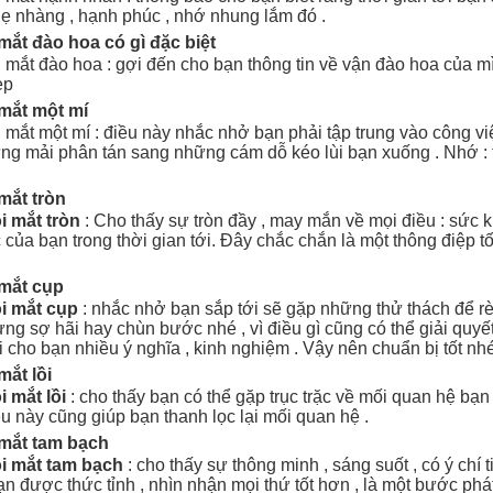
hẹ nhàng , hạnh phúc , nhớ nhung lắm đó .
mắt đào hoa có gì đặc biệt
 mắt đào hoa : gợi đến cho bạn thông tin về vận đào hoa của mì
ẹp
mắt một mí
 mắt một mí : điều này nhắc nhở bạn phải tập trung vào công v
ng mải phân tán sang những cám dỗ kéo lùi bạn xuống . Nhớ : 
mắt tròn
i mắt tròn
: Cho thấy sự tròn đầy , may mắn về mọi điều : sức 
ạc của bạn trong thời gian tới. Đây chắc chắn là một thông điệp tố
 mắt cụp
i mắt cụp
: nhắc nhở bạn sắp tới sẽ gặp những thử thách để rè
Đừng sợ hãi hay chùn bước nhé , vì điều gì cũng có thể giải quy
i cho bạn nhiều ý nghĩa , kinh nghiệm . Vậy nên chuẩn bị tốt nhé
mắt lồi
 mắt lồi
: cho thấy bạn có thể gặp trục trặc về mối quan hệ bạ
ều này cũng giúp bạn thanh lọc lại mối quan hệ .
 mắt tam bạch
i mắt tam bạch
: cho thấy sự thông minh , sáng suốt , có ý chí ti
n được thức tỉnh , nhìn nhận mọi thứ tốt hơn , là một bước phát