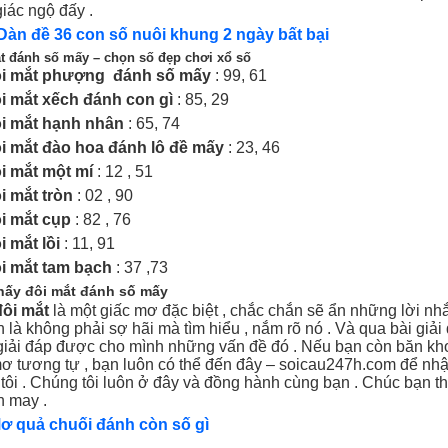
iác ngộ đấy .
Dàn đề 36 con số nuôi khung 2 ngày bất bại
t đánh số mấy – chọn số đẹp chơi xổ số
ôi mắt phượng đánh số mấy
: 99, 61
i mắt xếch đánh con gì
: 85, 29
i mắt hạnh nhân
: 65, 74
i mắt đào hoa đánh lô đề mấy
: 23, 46
i mắt một mí
: 12 , 51
i mắt tròn
: 02 , 90
i mắt cụp
: 82 , 76
 mắt lồi
: 11, 91
i mắt tam bạch
: 37 ,73
hấy đôi mắt đánh số mấy
đôi mắt
là một giấc mơ đặc biệt , chắc chắn sẽ ẩn những lời nh
n là không phải sợ hãi mà tìm hiểu , nắm rõ nó . Và qua bài giải
giải đáp được cho mình những vấn đề đó . Nếu bạn còn băn kh
ơ tương tự , bạn luôn có thể đến đây – soicau247h.com để nhậ
tôi . Chúng tôi luôn ở đây và đồng hành cùng bạn . Chúc bạn t
n may .
ơ quả chuối đánh còn số gì