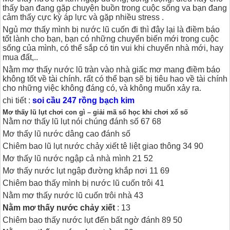
thấy bạn đang gặp chuyện buồn trong cuộc sống va bạn đang
cảm thấy cực kỳ áp lực và gặp nhiều stress .
Ngủ mơ thấy mình bị nước lũ cuốn đi thì đây lại là điềm báo
tốt lành cho bạn, bạn có những chuyển biến mới trong cuộc
sống của mình, có thể sắp có tin vui khi chuyển nhà mới, hay
mua đất,..
Nằm mơ thấy nước lũ tràn vào nhà giấc mơ mang điềm báo
không tốt về tài chính. rất có thể bạn sẽ bị tiêu hao về tài chính
cho những việc không đáng có, và không muốn xảy ra.
chi tiết :
soi cầu 247 rồng bạch kim
Mơ thấy lũ lụt chơi con gì – giải mã số học khi chơi xổ số
Nằm nơ thấy lũ lụt nói chúng đánh số 67 68
Mơ thấy lũ nước dâng cao đánh số
Chiêm bao lũ lụt nước chảy xiết tê liệt giao thông 34 90
Mơ thấy lũ nước ngập cả nhà mình 21 52
Mơ thấy nước lụt ngập đường khắp nơi 11 69
Chiêm bao thấy mình bị nước lũ cuốn trôi 41
Nằm mơ thấy nước lũ cuốn trôi nhà 43
Nằm mơ thấy nước chảy xiết
: 13
Chiêm bao thấy nước lụt đến bất ngờ đánh 89 50