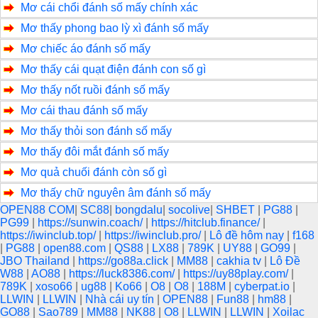
Mơ cái chổi đánh số mấy chính xác
o
e
Mơ thấy phong bao lỳ xì đánh số mấy
o
Mơ chiếc áo đánh số mấy
k
Mơ thấy cái quạt điện đánh con số gì
Mơ thấy nốt ruồi đánh số mấy
Mơ cái thau đánh số mấy
Mơ thấy thỏi son đánh số mấy
Mơ thấy đôi mắt đánh số mấy
Mơ quả chuối đánh còn số gì
Mơ thấy chữ nguyên âm đánh số mấy
OPEN88 COM
|
SC88
|
bongdalu
|
socolive
|
SHBET
|
PG88
|
PG99
|
https://sunwin.coach/
|
https://hitclub.finance/
|
https://iwinclub.top/
|
https://iwinclub.pro/
|
Lô đề hôm nay
|
f168
|
PG88
|
open88.com
|
QS88
|
LX88
|
789K
|
UY88
|
GO99
|
JBO Thailand
|
https://go88a.click
|
MM88
|
cakhia tv
|
Lô Đề
W88
|
AO88
|
https://luck8386.com/
|
https://uy88play.com/
|
789K
|
xoso66
|
ug88
|
Ko66
|
O8
|
O8
|
188M
|
cyberpat.io
|
LLWIN
|
LLWIN
|
Nhà cái uy tín
|
OPEN88
|
Fun88
|
hm88
|
GO88
|
Sao789
|
MM88
|
NK88
|
O8
|
LLWIN
|
LLWIN
|
Xoilac