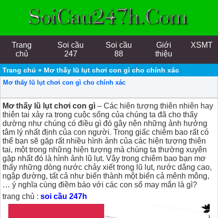
Trang
Soi cầu
Soi cầu
Giới
XSMT
chủ
247
88
thiệu
Trang chủ
»
Mơ thấy lũ lụt chơi con gì cho chính xác
Mơ thấy lũ lụt chơi con gì cho chính xác
Mơ thấy lũ lụt chơi con gì
– Các hiện tượng thiên nhiên hay
thiên tai xảy ra trong cuộc sống của chúng ta đã cho thấy
dường như chúng có điều gì đó gây nên những ảnh hưởng
tâm lý nhất định của con người. Trong giấc chiêm bao rất có
thể bạn sẽ gặp rất nhiều hình ảnh của các hiện tượng thiên
tai, một trong những hiện tượng mà chúng ta thường xuyên
gặp nhất đó là hình ảnh lũ lụt. Vậy trong chiêm bao bạn mơ
thấy những dòng nước chảy xiết trong lũ lụt, nước dâng cao,
ngập đường, tất cả như biến thành một biển cả mênh mông,
… ý nghĩa cùng điềm báo với các con số may mắn là gì?
trang chủ :
soi cầu 247h