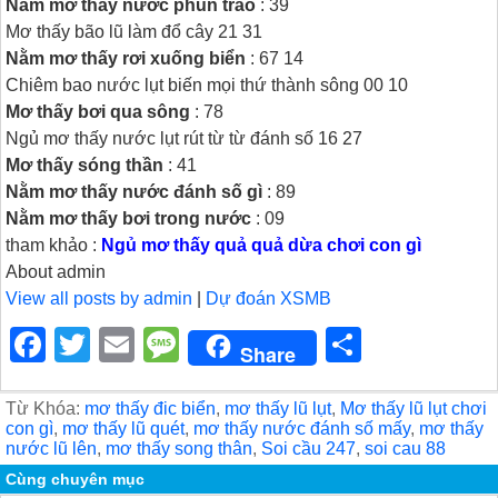
Nằm mơ thấy nước phun trào
: 39
Mơ thấy bão lũ làm đổ cây 21 31
Nằm mơ thấy rơi xuống biển
: 67 14
Chiêm bao nước lụt biến mọi thứ thành sông 00 10
Mơ thấy bơi qua sông
: 78
Ngủ mơ thấy nước lụt rút từ từ đánh số 16 27
Mơ thấy sóng thần
: 41
Nằm mơ thấy nước đánh số gì
: 89
Nằm mơ thấy bơi trong nước
: 09
tham khảo :
Ngủ mơ thấy quả quả dừa chơi con gì
About admin
View all posts by admin
|
Dự đoán XSMB
F
T
E
M
S
Share
a
wi
m
e
h
c
tt
ail
ss
ar
Từ Khóa:
mơ thấy đic biển
,
mơ thấy lũ lụt
,
Mơ thấy lũ lụt chơi
con gì
,
mơ thấy lũ quét
,
mơ thấy nước đánh số mấy
,
mơ thấy
e
er
a
e
nước lũ lên
,
mơ thấy song thân
,
Soi cầu 247
,
soi cau 88
b
g
Cùng chuyên mục