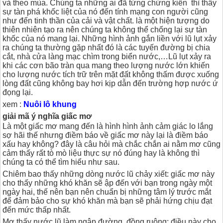
và theo mùa. Chúng ta những ai đã từng chứng kiến thì thấy
sự tàn phá khốc liệt của nó đến tính mạng con người cũng
như đến tinh thần của cải và vật chất. là một hiện tượng do
thiên nhiên tạo ra nên chúng ta không thể chống lại sự tàn
khốc của nó mang lại. Những hình ảnh gắn liền với lũ lụt xảy
ra chúng ta thường gặp nhất đó là các tuyến đường bị chia
cắt, nhà cửa làng mạc chìm trong biển nước,…Lũ lụt xảy ra
khi các cơn bão tràn qua mang theo lượng nước lớn khiến
cho lượng nước tích trữ trên mặt đất không thấm được xuống
lòng đất cũng không bay hơi kịp dẫn đến trường hợp nước ứ
đọng lại.
xem :
Nuôi lô khung
giải mã ý nghĩa giấc mơ
Là một giấc mơ mang đến là hình hình ảnh cảm giác lo lắng
sợ hãi thế nhưng điềm báo về giấc mơ này lại là điềm báo
xấu hay không? đây là câu hỏi mà chắc chắn ai nằm mơ cũng
cảm thấy rất tò mò liệu thực sự nó đúng hay là không thì
chúng ta có thể tìm hiểu như sau.
Chiêm bao thấy những dòng nước lũ chảy xiết: giấc mơ này
cho thấy những khó khăn sẽ ập đến với bạn trong ngày một
ngày hai, thế nên bạn nên chuẩn bị những tâm lý trước mắt
để đảm bảo cho sự khó khăn mà bạn sẽ phải hứng chịu đạt
đến mức thấp nhất.
Mơ thấy nước lũ làm ngập đường, đồng ruộng: điều này cho