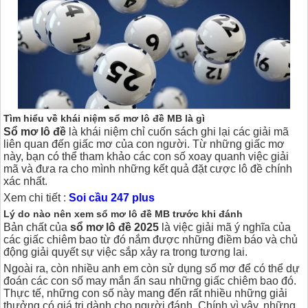
Tìm hiểu về khái niệm sổ mơ lô đề MB là gì
Sổ mơ lô đề
là khái niệm chỉ cuốn sách ghi lại các giải mã
liên quan đến giấc mơ của con người. Từ những giấc mơ
này, bạn có thể tham khảo các con số xoay quanh việc giải
mã và đưa ra cho mình những kết quả đặt cược lô đề chính
xác nhất.
Xem chi tiết :
Soi cầu 247 plus
Lý do nào nên xem sổ mơ lô đề MB trước khi đánh
Bản chất của
sổ mơ lô đề 2025
là việc giải mã ý nghĩa của
các giấc chiêm bao từ đó nắm được những điềm báo và chủ
động giải quyết sự việc sắp xảy ra trong tương lai.
Ngoài ra, còn nhiều anh em còn sử dụng sổ mơ để có thể dự
đoán các con số may mắn ẩn sau những giấc chiêm bao đó.
Thực tế, những con số này mang đến rất nhiều những giải
thưởng có giá trị dành cho người đánh. Chính vì vậy, những