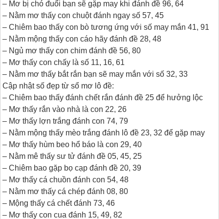
– Mơ bị chó đuổi bạn sẽ gặp may khi đánh đề 96, 64
– Nằm mơ thấy con chuột đánh ngay số 57, 45
– Chiêm bao thấy con bò tương ứng với số may mắn 41, 91
– Nằm mộng thấy con cáo hãy đánh đề 28, 48
– Ngủ mơ thấy con chim đánh đề 56, 80
– Mơ thấy con chấy là số 11, 16, 61
– Nằm mơ thấy bắt rắn bạn sẽ may mắn với số 32, 33
Cập nhật số đẹp từ sổ mơ lô đề:
– Chiêm bao thấy đánh chết rắn đánh đề 25 để hưởng lộc
– Mơ thấy rắn vào nhà là con 22, 26
– Mơ thấy lợn trắng đánh con 74, 79
– Nằm mộng thấy mèo trắng đánh lô đề 23, 32 để gặp may
– Mơ thấy hùm beo hổ báo là con 29, 40
– Nằm mê thấy sư tử đánh đề 05, 45, 25
– Chiêm bao gặp bọ cạp đánh đề 20, 39
– Mơ thấy cá chuồn đánh con 54, 48
– Nằm mơ thấy cá chép đánh 08, 80
– Mộng thấy cá chết đánh 73, 46
– Mơ thấy con cua đánh 15, 49, 82