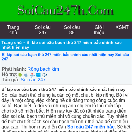
Trang
Soi cầu
Soi cầu
Giới
XSMT
chủ
247
88
thiệu
Trang chủ
»
Bí kíp soi cầu bạch thủ 247 miền bắc chính xác
nhất hiện nay
Bí kíp soi cầu bạch thủ 247 miền bắc chính xác nhất hiện nay Soi cầu
247
Phát hành:
Rồng bạch kim
Hỗ trợ:
Tác giả:
Soi cầu 247
Bí kíp soi cầu bạch thủ 247 miền bắc chính xác nhất hiện nay
Soi cầu bạch thủ chúng ta cần có một chút bí kip riêng. Bởi vì
đây là một công việc không hề dễ dàng trong công cuộc tìm
số lô. Đặc biệt là đối với những anh chị em lô thủ mới tập
chơi xổ số miền bắc. Hiện nay tuy đã có rất nhiều trang diễn
đàn soi cầu bạch thủ miễn phí vô cùng chuẩn xác. Tuy nhiên
để biết chi tiết cách soi cầu bạch thủ như thế nào để đạt hiệu
quả cao. Thì hôm nay diễn đàn
Soi cầu 247 miền bắc
. Sẽ tiết