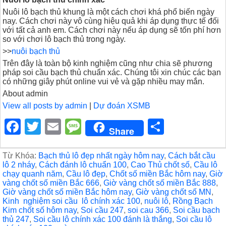
Nuôi lô bạch thủ khung là một cách chơi khá phổ biến ngày
nay. Cách chơi này vô cùng hiệu quả khi áp dụng thực tế đối
với tất cả anh em. Cách chơi này nếu áp dụng sẽ tốn phí hơn
so với chơi lô bạch thủ trong ngày.
>>
nuôi bạch thủ
Trên đây là toàn bộ kinh nghiệm cũng như chia sẽ phương
pháp soi cầu bạch thủ chuẩn xác. Chúng tôi xin chúc các bạn
có những giây phút online vui vẻ và gặp nhiều may mắn.
About admin
View all posts by admin
|
Dự đoán XSMB
F
T
E
M
S
Share
a
wi
m
e
h
c
tt
ail
ss
ar
Từ Khóa:
Bạch thủ lô đẹp nhất ngày hôm nay
,
Cách bắt cầu
lô 2 nháy
,
Cách đánh lô chuẩn 100
,
Cao Thủ chốt số
,
Cầu lô
e
er
a
e
chạy quanh năm
,
Cầu lô đẹp
,
Chốt số miền Bắc hôm nay
,
Giờ
vàng chốt số miền Bắc 666
,
Giờ vàng chốt số miền Bắc 888
,
b
g
Giờ vàng chốt số miền Bắc hôm nay
,
Giờ vàng chốt số MN
,
Kinh nghiệm soi cầu lô chính xác 100
,
nuôi lô
,
Rồng Bạch
o
e
Kim chốt số hôm nay
,
Soi cầu 247
,
soi cau 366
,
Soi cầu bạch
o
thủ 247
,
Soi cầu lô chính xác 100 đánh là thắng
,
Soi cầu lô