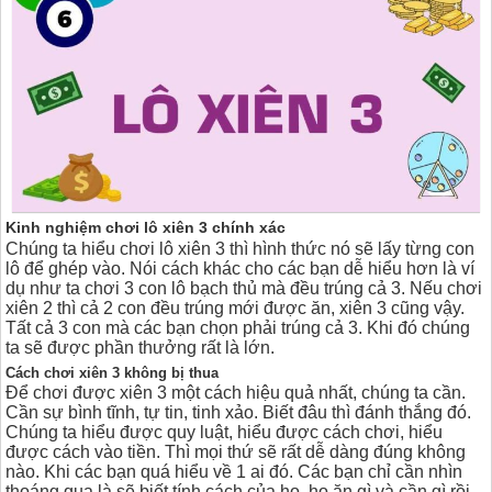
Kinh nghiệm chơi lô xiên 3 chính xác
Chúng ta hiểu chơi lô xiên 3 thì hình thức nó sẽ lấy từng con
lô để ghép vào. Nói cách khác cho các bạn dễ hiểu hơn là ví
dụ như ta chơi 3 con lô bạch thủ mà đều trúng cả 3. Nếu chơi
xiên 2 thì cả 2 con đều trúng mới được ăn, xiên 3 cũng vậy.
Tất cả 3 con mà các bạn chọn phải trúng cả 3. Khi đó chúng
ta sẽ được phần thưởng rất là lớn.
Cách chơi xiên 3 không bị thua
Để chơi được xiên 3 một cách hiệu quả nhất, chúng ta cần.
Cần sự bình tĩnh, tự tin, tinh xảo. Biết đâu thì đánh thắng đó.
Chúng ta hiểu được quy luật, hiểu được cách chơi, hiểu
được cách vào tiền. Thì mọi thứ sẽ rất dễ dàng đúng không
nào. Khi các bạn quá hiểu về 1 ai đó. Các bạn chỉ cần nhìn
thoáng qua là sẽ biết tính cách của họ, họ ăn gì và cần gì rồi.