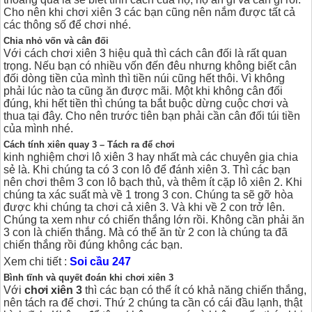
Cho nên khi chơi xiên 3 các bạn cũng nên nắm được tất cả
các thông số để chơi nhé.
Chia nhỏ vốn và cân đối
Với cách chơi xiên 3 hiệu quả thì cách cân đối là rất quan
trọng. Nếu bạn có nhiều vốn đến đêu nhưng không biết cân
đối dòng tiền của mình thì tiền núi cũng hết thôi. Vì không
phải lúc nào ta cũng ăn được mãi. Một khi không cân đối
đúng, khi hết tiền thì chúng ta bắt buộc dừng cuộc chơi và
thua tại đây. Cho nên trước tiên bạn phải cần cân đối túi tiền
của mình nhé.
Cách tính xiên quay 3 – Tách ra để chơi
kinh nghiệm chơi lô xiên 3 hay nhất mà các chuyên gia chia
sẻ là. Khi chúng ta có 3 con lô để đánh xiên 3. Thì các bạn
nên chơi thêm 3 con lô bạch thủ, và thêm ít cặp lô xiên 2. Khi
chúng ta xác suất mà về 1 trong 3 con. Chúng ta sẽ gỡ hòa
được khi chúng ta chơi cả xiên 3. Và khi về 2 con trở lên.
Chúng ta xem như có chiến thắng lớn rồi. Không cần phải ăn
3 con là chiến thắng. Mà có thể ăn từ 2 con là chúng ta đã
chiến thắng rồi đúng không các bạn.
Xem chi tiết :
Soi cầu 247
Bình tĩnh và quyết đoán khi chơi xiên 3
Với
chơi xiên 3
thì các bạn có thể ít có khả năng chiến thắng,
nên tách ra để chơi. Thứ 2 chúng ta cần có cái đầu lạnh, thật