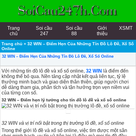
Trang
Soi cầu
Soi cầu
Giới
XSMT
chủ
247
88
thiệu
Trang chủ
»
32 WIN – Điểm Hẹn Của Những Tín Đồ Lô Đề, Xổ Số
Online
32 WIN – Điểm Hẹn Của Những Tín Đồ Lô Đề, Xổ Số Online
Với những tín đồ lô đề và xổ số online,
32 WIN
là điểm đến
không thể bỏ qua. Nền tảng cập nhật kết quả liên tục, tỷ lệ
thưởng minh bạch và giao diện thân thiện, giúp người chơi
dễ dàng tham gia, phân tích và tận hưởng trọn vẹn niềm vui
của từng con số.
32 WIN – Điểm hẹn lý tưởng cho tín đồ lô đề và xổ số online
32 WIN và vị trí nổi bật trong thị trường lô đề, xổ số online
Trong thế giới lô đề và xổ số online, việc tìm được một sân
chơi minh bạch, uy tín và tiện lợi là điều mà mọi tín đồ đều