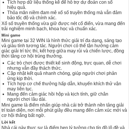
Tích hợp dữ liệu thống kê để hỗ trợ dự đoán con số
hiệu quả.
Thỏa mãn niềm đam mê xổ số truyền thống mà vẫn đảm
bảo tốc độ và chính xác.
Xổ số truyền thống vừa giữ được nét cổ điển, vừa mang đến
trải nghiệm minh bạch, khoa học và chuẩn xác.
Mini game
Mini game tại 32 WIN là hình thức giải trí đa dạng, sáng tạo
và giàu tính tương tác. Người chơi có thể tận hưởng cảm
giác giải trí tức thì, kết hợp giữa may rủi và chiến lược, đồng
thời tăng cơ hội trúng thưởng.
Các trò chơi được thiết kế sinh động, trực quan, dễ chơi
nhưng vẫn đầy thách thức.
Cập nhật kết quả nhanh chóng, giúp người chơi phản
ứng kịp thời.
Tích hợp cơ chế thưởng hấp dẫn, khuyến khích thử vận
may liên tục.
Mang đến cảm giác hồi hộp và kịch tính, giữ chân
người chơi lâu dài.
Mini game là điểm nhấn giúp nhà cái trở thành nền tảng giải
trí toàn diện, nơi mỗi phút giây đều mang đến cảm xúc mới và
cơ hội thắng bất ngờ.
Lời kết
Nhà cái này thực sự là điểm hẹn lý tưởng cho tín đồ lô đề và