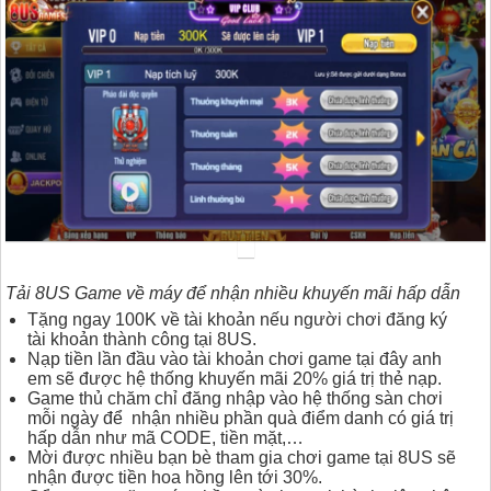
Tải 8US Game về máy để nhận nhiều khuyến mãi hấp dẫn
Tặng ngay 100K về tài khoản nếu người chơi đăng ký
tài khoản thành công tại 8US.
Nạp tiền lần đầu vào tài khoản chơi game tại đây anh
em sẽ được hệ thống khuyến mãi 20% giá trị thẻ nạp.
Game thủ chăm chỉ đăng nhập vào hệ thống sàn chơi
mỗi ngày để nhận nhiều phần quà điểm danh có giá trị
hấp dẫn như mã CODE, tiền mặt,…
Mời được nhiều bạn bè tham gia chơi game tại 8US sẽ
nhận được tiền hoa hồng lên tới 30%.