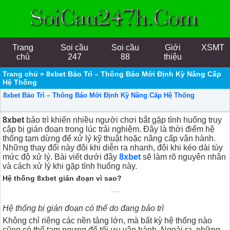
Trang
Soi cầu
Soi cầu
Giới
XSMT
chủ
247
88
thiệu
Trang chủ
»
8xbet Bảo Trì – Thông Báo Mới Định Kỳ Nâng Cấp
Hệ Thống
8xbet Bảo Trì – Thông Báo Mới Định Kỳ Nâng Cấp Hệ Thống
8xbet
bảo trì khiến nhiều người chơi bắt gặp tình huống truy
cập bị gián đoạn trong lúc trải nghiệm. Đây là thời điểm hệ
thống tạm dừng để xử lý kỹ thuật hoặc nâng cấp vận hành.
Những thay đổi này đôi khi diễn ra nhanh, đôi khi kéo dài tùy
mức độ xử lý. Bài viết dưới đây
8xbet
sẽ làm rõ nguyên nhân
và cách xử lý khi gặp tình huống này.
Hệ thống 8xbet gián đoạn vì sao?
Hệ thống bị gián đoạn có thể do đang bảo trì
Không chỉ riêng các nền tảng lớn, mà bất kỳ hệ thống nào
cũng có thể tạm ngưng để tối ưu vận hành. Ngoài ra, những