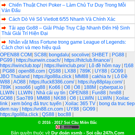
Chiến Thuật Chơi Poker – Làm Chủ Tư Duy Trong Mỗi
Ván Đấu
Cách Dò Vé Số Vietlott 6/55 Nhanh Và Chính Xác
Tải app Go88 – Giải Pháp Truy Cập Nhanh Đến Hệ Sinh
Thái Giải Trí Hiện Đại
Nhân vật Miss Fortune trong game League of Legends:
Cách chơi và mẹo hiệu quả
OPEN88 COM
|
SC88
|
bongdalu
|
socolive
|
SHBET
|
PG88
|
PG99
|
https://sunwin.coach/
|
https://hitclub.finance/
|
https://iwinclub.top/
|
https://iwinclub.pro/
|
Lô đề hôm nay
|
f168
|
PG88
|
open88.com
|
QS88
|
LX88
|
789K
|
UY88
|
GO99
|
JBO Thailand
|
https://go88a.click
|
MM88
|
cakhia tv
|
Lô Đề
W88
|
AO88
|
https://luck8386.com/
|
https://uy88play.com/
|
789K
|
xoso66
|
ug88
|
Ko66
|
O8
|
O8
|
188M
|
cyberpat.io
|
LLWIN
|
LLWIN
|
Nhà cái uy tín
|
OPEN88
|
Fun88
|
hm88
|
GO88
|
Sao789
|
MM88
|
NK88
|
O8
|
LLWIN
|
LLWIN
|
Xoilac
link
|
xem bóng đá trực tuyến
|
Xoilac 365 TV
|
bong da truc tiep
dem nay
|
https://vn88.cn.com
|
UY88
|
GO99
|
https://go88a.click
|
QS88
|
boc88
|
© 2016 - 2017 Soi Cầu Miền Bắc
Bản quyền thuộc về
Dự đoán xsmb - Soi cầu 247h.Com