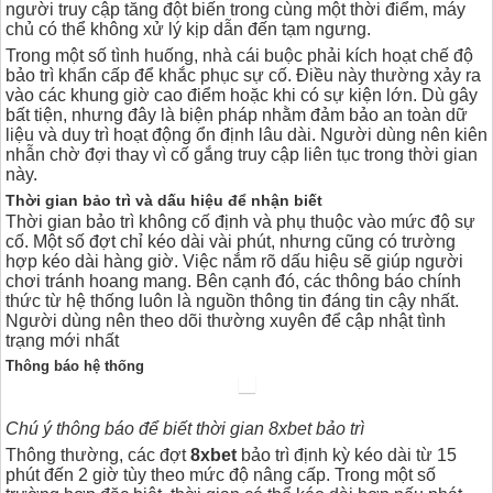
người truy cập tăng đột biến trong cùng một thời điểm, máy
chủ có thể không xử lý kịp dẫn đến tạm ngưng.
Trong một số tình huống, nhà cái buộc phải kích hoạt chế độ
bảo trì khẩn cấp để khắc phục sự cố. Điều này thường xảy ra
vào các khung giờ cao điểm hoặc khi có sự kiện lớn. Dù gây
bất tiện, nhưng đây là biện pháp nhằm đảm bảo an toàn dữ
liệu và duy trì hoạt động ổn định lâu dài. Người dùng nên kiên
nhẫn chờ đợi thay vì cố gắng truy cập liên tục trong thời gian
này.
Thời gian bảo trì và dấu hiệu để nhận biết
Thời gian bảo trì không cố định và phụ thuộc vào mức độ sự
cố. Một số đợt chỉ kéo dài vài phút, nhưng cũng có trường
hợp kéo dài hàng giờ. Việc nắm rõ dấu hiệu sẽ giúp người
chơi tránh hoang mang. Bên cạnh đó, các thông báo chính
thức từ hệ thống luôn là nguồn thông tin đáng tin cậy nhất.
Người dùng nên theo dõi thường xuyên để cập nhật tình
trạng mới nhất
Thông báo hệ thống
Chú ý thông báo để biết thời gian 8xbet bảo trì
Thông thường, các đợt
8xbet
bảo trì định kỳ kéo dài từ 15
phút đến 2 giờ tùy theo mức độ nâng cấp. Trong một số