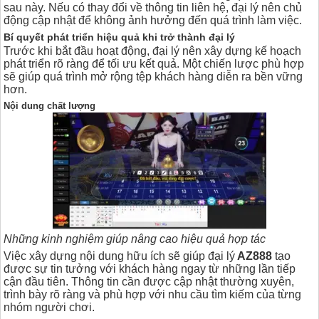
sau này. Nếu có thay đổi về thông tin liên hệ, đại lý nên chủ
động cập nhật để không ảnh hưởng đến quá trình làm việc.
Bí quyết phát triển hiệu quả khi trở thành đại lý
Trước khi bắt đầu hoạt động, đại lý nên xây dựng kế hoạch
phát triển rõ ràng để tối ưu kết quả. Một chiến lược phù hợp
sẽ giúp quá trình mở rộng tệp khách hàng diễn ra bền vững
hơn.
Nội dung chất lượng
Những kinh nghiệm giúp nâng cao hiệu quả hợp tác
Việc xây dựng nội dung hữu ích sẽ giúp đại lý
AZ888
tạo
được sự tin tưởng với khách hàng ngay từ những lần tiếp
cận đầu tiên. Thông tin cần được cập nhật thường xuyên,
trình bày rõ ràng và phù hợp với nhu cầu tìm kiếm của từng
nhóm người chơi.