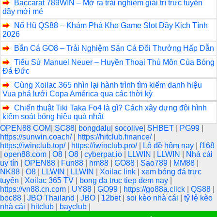
Baccarat 789WIN – Mở ra trải nghiệm giải trí trực tuyến
đầy mới mẻ
Nổ Hũ QS88 – Khám Phá Kho Game Slot Đầy Kịch Tính
2026
Bắn Cá GO8 – Trải Nghiệm Săn Cá Đổi Thưởng Hấp Dẫn
Tiểu Sử Manuel Neuer – Huyền Thoại Thủ Môn Của Bóng
Đá Đức
Cùng Xoilac 365 nhìn lại hành trình tìm kiếm danh hiệu
Vua phá lưới Copa América qua các thời kỳ
Chiến thuật Tiki Taka Fo4 là gì? Cách xây dựng đội hình
kiểm soát bóng hiệu quả nhất
OPEN88 COM
|
SC88
|
bongdalu
|
socolive
|
SHBET
|
PG99
|
https://sunwin.coach/
|
https://hitclub.finance/
|
https://iwinclub.top/
|
https://iwinclub.pro/
|
Lô đề hôm nay
|
f168
|
open88.com
|
O8
|
O8
|
cyberpat.io
|
LLWIN
|
LLWIN
|
Nhà cái
uy tín
|
OPEN88
|
Fun88
|
hm88
|
GO88
|
Sao789
|
MM88
|
NK88
|
O8
|
LLWIN
|
LLWIN
|
Xoilac link
|
xem bóng đá trực
tuyến
|
Xoilac 365 TV
|
bong da truc tiep dem nay
|
https://vn88.cn.com
|
UY88
|
GO99
|
https://go88a.click
|
QS88
|
boc88
|
JBO Thailand
|
JBO
|
12bet
|
soi kèo nhà cái
|
tỷ lệ kèo
nhà cái
|
hitclub
|
bayclub
|