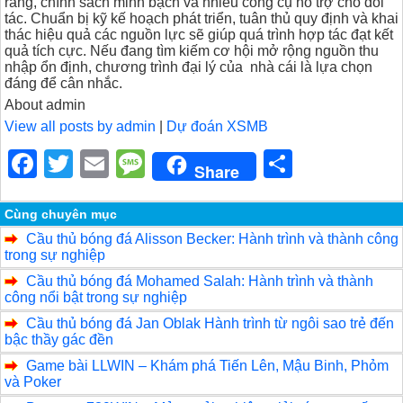
ràng, chính sách minh bạch và nhiều công cụ hỗ trợ cho đối
tác. Chuẩn bị kỹ kế hoạch phát triển, tuân thủ quy định và khai
thác hiệu quả các nguồn lực sẽ giúp quá trình hợp tác đạt kết
quả tích cực. Nếu đang tìm kiếm cơ hội mở rộng nguồn thu
nhập ổn định, chương trình đại lý của nhà cái là lựa chọn
đáng để cân nhắc.
About admin
View all posts by admin
|
Dự đoán XSMB
F
T
E
M
S
Share
a
wi
m
e
h
c
tt
ail
ss
ar
Cùng chuyên mục
Cầu thủ bóng đá Alisson Becker: Hành trình và thành công
e
er
a
e
trong sự nghiệp
b
g
Cầu thủ bóng đá Mohamed Salah: Hành trình và thành
công nổi bật trong sự nghiệp
o
e
Cầu thủ bóng đá Jan Oblak Hành trình từ ngôi sao trẻ đến
o
bậc thầy gác đền
k
Game bài LLWIN – Khám phá Tiến Lên, Mậu Binh, Phỏm
và Poker