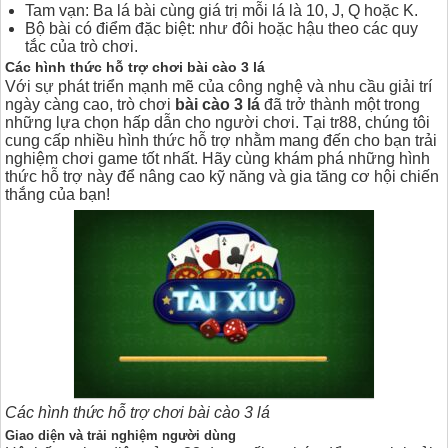
Tam vạn: Ba lá bài cùng giá trị mỗi lá là 10, J, Q hoặc K.
Bộ bài có điểm đặc biệt: như đôi hoặc hậu theo các quy
tắc của trò chơi.
Các hình thức hỗ trợ chơi bài cào 3 lá
Với sự phát triển mạnh mẽ của công nghệ và nhu cầu giải trí
ngày càng cao, trò chơi
bài cào 3 lá
đã trở thành một trong
những lựa chọn hấp dẫn cho người chơi. Tại tr88, chúng tôi
cung cấp nhiều hình thức hỗ trợ nhằm mang đến cho bạn trải
nghiệm chơi game tốt nhất. Hãy cùng khám phá những hình
thức hỗ trợ này để nâng cao kỹ năng và gia tăng cơ hội chiến
thắng của bạn!
Các hình thức hỗ trợ chơi bài cào 3 lá
Giao diện và trải nghiệm người dùng