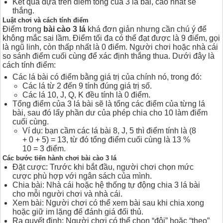
Kết quả dựa trên điểm tổng của 3 lá bài, cao nhất sẽ
thắng.
Luật chơi và cách tính điểm
Điểm trong
bài cào 3 lá
khá đơn giản nhưng cần chú ý để
không mắc sai lầm. Điểm tối đa có thể đạt được là 9 điểm, gọi
là ngũ linh, còn thấp nhất là 0 điểm. Người chơi hoặc nhà cái
so sánh điểm cuối cùng để xác định thắng thua. Dưới đây là
cách tính điểm:
Các lá bài có điểm bằng giá trị của chính nó, trong đó:
Các lá từ 2 đến 9 tính đúng giá trị số.
Các lá 10, J, Q, K đều tính là 0 điểm.
Tổng điểm của 3 lá bài sẽ là tổng các điểm của từng lá
bài, sau đó lấy phần dư của phép chia cho 10 làm điểm
cuối cùng.
Ví dụ: bạn cầm các lá bài 8, J, 5 thì điểm tính là (8
+ 0 + 5) = 13, từ đó tổng điểm cuối cùng là 13 %
10 = 3 điểm.
Các bước tiến hành chơi bài cào 3 lá
Đặt cược: Trước khi bắt đầu, người chơi chọn mức
cược phù hợp với ngân sách của mình.
Chia bài: Nhà cái hoặc hệ thống tự động chia 3 lá bài
cho mỗi người chơi và nhà cái.
Xem bài: Người chơi có thể xem bài sau khi chia xong
hoặc giữ im lặng để đánh giá đối thủ.
Ra quyết định: Người chơi có thể chọn “đội” hoặc “theo”