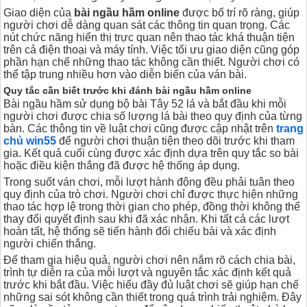
Giao diện của
bài ngầu hầm online
được bố trí rõ ràng, giúp
người chơi dễ dàng quan sát các thông tin quan trọng. Các
nút chức năng hiển thị trực quan nên thao tác khá thuận tiện
trên cả điện thoại và máy tính. Việc tối ưu giao diện cũng góp
phần hạn chế những thao tác không cần thiết. Người chơi có
thể tập trung nhiều hơn vào diễn biến của ván bài.
Quy tắc cần biết trước khi đánh bài ngầu hầm online
Bài ngầu hầm sử dụng bộ bài Tây 52 lá và bắt đầu khi mỗi
người chơi được chia số lượng lá bài theo quy định của từng
bàn. Các thông tin về luật chơi cũng được cập nhật trên
trang
chủ win55
để người chơi thuận tiện theo dõi trước khi tham
gia. Kết quả cuối cùng được xác định dựa trên quy tắc so bài
hoặc điều kiện thắng đã được hệ thống áp dụng.
Trong suốt ván chơi, mỗi lượt hành động đều phải tuân theo
quy định của trò chơi. Người chơi chỉ được thực hiện những
thao tác hợp lệ trong thời gian cho phép, đồng thời không thể
thay đổi quyết định sau khi đã xác nhận. Khi tất cả các lượt
hoàn tất, hệ thống sẽ tiến hành đối chiếu bài và xác định
người chiến thắng.
Để tham gia hiệu quả, người chơi nên nắm rõ cách chia bài,
trình tự diễn ra của mỗi lượt và nguyên tắc xác định kết quả
trước khi bắt đầu. Việc hiểu đầy đủ luật chơi sẽ giúp hạn chế
những sai sót không cần thiết trong quá trình trải nghiệm. Đây