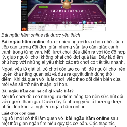
Bài ngầu hầm online rất được yêu thích
Bài ngầu hầm online
được nhiều người lựa chọn nhờ cách
tiếp cận tương đối đơn giản nhưng vẫn tạo cảm giác cạnh
tranh trong từng ván. Mỗi lượt chơi đều diễn ra với tốc độ hợp
lý, giúp người chơi không phải chờ đợi quá lâu. Đây là điểm
phù hợp với những ai yêu thích các trò chơi có tiết tấu nhanh.
Ngoài yếu tố giải trí, trò chơi còn tạo cơ hội để người chơi rèn
luyện khả năng quan sát và đưa ra quyết định đúng thời
điểm. Khi đã quen với luật chơi, việc theo dõi diễn biến của
mỗi ván sẽ trở nên thuận lợi hơn.
Bài ngầu hầm online có gì khác biệt?
Mỗi trò chơi đều có những ưu điểm riêng tạo nên sức hút đối
với người tham gia. Dưới đây là những yếu tố thường được
nhắc đến khi trải nghiệm ngầu hầm online.
Luật chơi đơn giản
Người mới có thể làm quen với
bài ngầu hầm online
sau
một thời gian ngắn tìm hiểu quy tắc cơ bản. Các thao tác