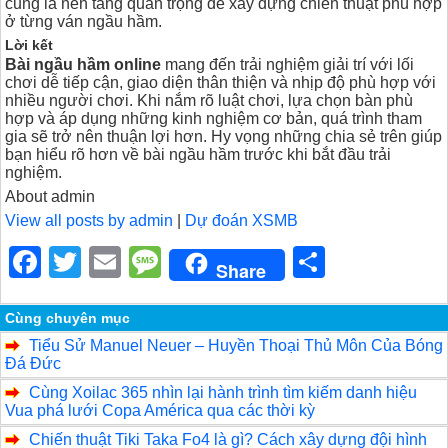
cũng là nền tảng quan trọng để xây dựng chiến thuật phù hợp
ở từng ván ngầu hầm.
Lời kết
Bài ngầu hầm online
mang đến trải nghiệm giải trí với lối
chơi dễ tiếp cận, giao diện thân thiện và nhịp độ phù hợp với
nhiều người chơi. Khi nắm rõ luật chơi, lựa chọn bàn phù
hợp và áp dụng những kinh nghiệm cơ bản, quá trình tham
gia sẽ trở nên thuận lợi hơn. Hy vọng những chia sẻ trên giúp
bạn hiểu rõ hơn về bài ngầu hầm trước khi bắt đầu trải
nghiệm.
About admin
View all posts by admin
|
Dự đoán XSMB
F
T
E
M
S
Share
a
wi
m
e
h
c
tt
ail
ss
ar
Cùng chuyên mục
Tiểu Sử Manuel Neuer – Huyền Thoại Thủ Môn Của Bóng
e
er
a
e
Đá Đức
b
g
Cùng Xoilac 365 nhìn lại hành trình tìm kiếm danh hiệu
Vua phá lưới Copa América qua các thời kỳ
o
e
Chiến thuật Tiki Taka Fo4 là gì? Cách xây dựng đội hình