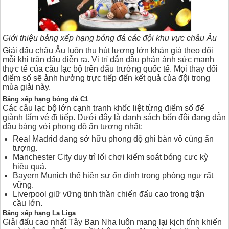
Giới thiệu bảng xếp hạng bóng đá các đội khu vực châu Âu
Giải đấu châu Âu luôn thu hút lượng lớn khán giả theo dõi
mỗi khi trận đấu diễn ra. Vị trí dẫn đầu phản ánh sức mạnh
thực tế của câu lạc bộ trên đấu trường quốc tế. Mọi thay đổi
điểm số sẽ ảnh hưởng trực tiếp đến kết quả của đội trong
mùa giải này.
Bảng xếp hạng bóng đá C1
Các câu lạc bộ lớn cạnh tranh khốc liệt từng điểm số để
giành tấm vé đi tiếp. Dưới đây là danh sách bốn đội đang dẫn
đầu bảng với phong độ ấn tượng nhất:
Real Madrid đang sở hữu phong độ ghi bàn vô cùng ấn
tượng.
Manchester City duy trì lối chơi kiểm soát bóng cực kỳ
hiệu quả.
Bayern Munich thể hiện sự ổn định trong phòng ngự rất
vững.
Liverpool giữ vững tinh thần chiến đấu cao trong trận
cầu lớn.
Bảng xếp hạng La Liga
Giải đấu cao nhất Tây Ban Nha luôn mang lại kịch tính khiến