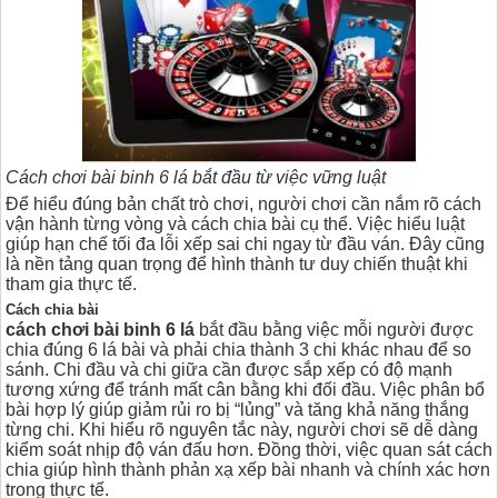
Cách chơi bài binh 6 lá bắt đầu từ việc vững luật
Để hiểu đúng bản chất trò chơi, người chơi cần nắm rõ cách
vận hành từng vòng và cách chia bài cụ thể. Việc hiểu luật
giúp hạn chế tối đa lỗi xếp sai chi ngay từ đầu ván. Đây cũng
là nền tảng quan trọng để hình thành tư duy chiến thuật khi
tham gia thực tế.
Cách chia bài
cách chơi bài binh 6 lá
bắt đầu bằng việc mỗi người được
chia đúng 6 lá bài và phải chia thành 3 chi khác nhau để so
sánh. Chi đầu và chi giữa cần được sắp xếp có độ mạnh
tương xứng để tránh mất cân bằng khi đối đầu. Việc phân bổ
bài hợp lý giúp giảm rủi ro bị “lủng” và tăng khả năng thắng
từng chi. Khi hiểu rõ nguyên tắc này, người chơi sẽ dễ dàng
kiểm soát nhịp độ ván đấu hơn. Đồng thời, việc quan sát cách
chia giúp hình thành phản xạ xếp bài nhanh và chính xác hơn
trong thực tế.