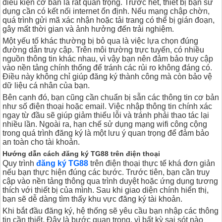
điều kiện cơ bản là rất quan trọng. Trước hết, thiết bị bạn sử
dụng cần có kết nối internet ổn định. Nếu mạng chập chờn,
quá trình gửi mã xác nhận hoặc tải trang có thể bị gián đoạn,
gây mất thời gian và ảnh hưởng đến trải nghiệm.
Một yếu tố khác thường bị bỏ qua là việc lựa chọn đúng
đường dẫn truy cập. Trên môi trường trực tuyến, có nhiều
nguồn thông tin khác nhau, vì vậy bạn nên đảm bảo truy cập
vào nền tảng chính thống để tránh các rủi ro không đáng có.
Điều này không chỉ giúp đăng ký thành công mà còn bảo vệ
dữ liệu cá nhân của bạn.
Bên cạnh đó, bạn cũng cần chuẩn bị sẵn các thông tin cơ bản
như số điện thoại hoặc email. Việc nhập thông tin chính xác
ngay từ đầu sẽ giúp giảm thiểu lỗi và tránh phải thao tác lại
nhiều lần. Ngoài ra, hạn chế sử dụng mạng wifi công cộng
trong quá trình đăng ký là một lưu ý quan trọng để đảm bảo
an toàn cho tài khoản.
Hướng dẫn cách đăng ký TG88 trên điện thoại
Quy trình
đăng ký TG88
trên điện thoại thực tế khá đơn giản
nếu bạn thực hiện đúng các bước. Trước tiên, bạn cần truy
cập vào nền tảng thông qua trình duyệt hoặc ứng dụng tương
thích với thiết bị của mình. Sau khi giao diện chính hiển thị,
bạn sẽ dễ dàng tìm thấy khu vực đăng ký tài khoản.
Khi bắt đầu đăng ký, hệ thống sẽ yêu cầu bạn nhập các thông
tin cần thiết. Đây là bước quan trọng, vì bất kỳ sai sót nào