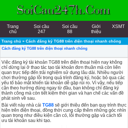
Trang
Soi cầu
Soi cầu
Giới
XSMT
chủ
247
88
thiệu
Trang chủ
»
Cách đăng ký TG88 trên điện thoại nhanh chóng
Cách đăng ký TG88 trên điện thoại nhanh chóng
Việc đăng ký tài khoản TG88 trên điện thoại hiện nay không
chỉ dừng lại ở thao tác tạo tài khoản đơn thuần mà còn liên
quan trực tiếp đến trải nghiệm sử dụng lâu dài. Nhiều người
chơi thường gặp lỗi trong quá trình đăng ký, hoặc bỏ qua các
yếu tố bảo mật khiến tài khoản dễ gặp rủi ro. Vì vậy, nếu tiếp
cận theo hướng đúng ngay từ đầu, bạn không chỉ đăng ký
thành công mà còn tiết kiệm thời gian và hạn chế các vấn đề
phát sinh về sau.
Bài viết này nhà cái
TG88
sẽ giới thiệu đến bạn quy trình thực
hiện trên điện thoại, đồng thời cung cấp thêm những góc nhìn
quan trọng như điều kiện cần có, lỗi thường gặp và cách tối
ưu tài khoản sau khi tạo.