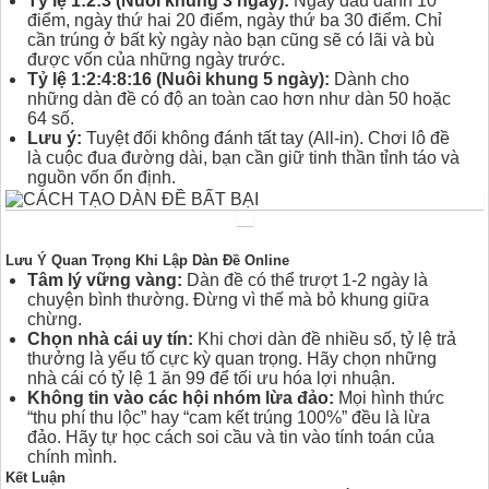
Tỷ lệ 1:2:3 (Nuôi khung 3 ngày):
Ngày đầu đánh 10
điểm, ngày thứ hai 20 điểm, ngày thứ ba 30 điểm. Chỉ
cần trúng ở bất kỳ ngày nào bạn cũng sẽ có lãi và bù
được vốn của những ngày trước.
Tỷ lệ 1:2:4:8:16 (Nuôi khung 5 ngày):
Dành cho
những dàn đề có độ an toàn cao hơn như dàn 50 hoặc
64 số.
Lưu ý:
Tuyệt đối không đánh tất tay (All-in). Chơi lô đề
là cuộc đua đường dài, bạn cần giữ tinh thần tỉnh táo và
nguồn vốn ổn định.
Lưu Ý Quan Trọng Khi Lập Dàn Đề Online
Tâm lý vững vàng:
Dàn đề có thể trượt 1-2 ngày là
chuyện bình thường. Đừng vì thế mà bỏ khung giữa
chừng.
Chọn nhà cái uy tín:
Khi chơi dàn đề nhiều số, tỷ lệ trả
thưởng là yếu tố cực kỳ quan trọng. Hãy chọn những
nhà cái có tỷ lệ 1 ăn 99 để tối ưu hóa lợi nhuận.
Không tin vào các hội nhóm lừa đảo:
Mọi hình thức
“thu phí thu lộc” hay “cam kết trúng 100%” đều là lừa
đảo. Hãy tự học cách soi cầu và tin vào tính toán của
chính mình.
Kết Luận