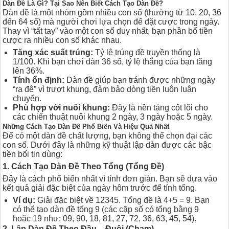
Dàn Đề Là Gì? Tại Sao Nên Biết Cách Tạo Dàn Đề?
Dàn đề là một nhóm gồm nhiều con số (thường từ 10, 20, 36
đến 64 số) mà người chơi lựa chọn để đặt cược trong ngày.
Thay vì “tất tay” vào một con số duy nhất, bạn phân bổ tiền
cược ra nhiều con số khác nhau.
Tăng xác suất trúng:
Tỷ lệ trúng đề truyền thống là
1/100. Khi bạn chơi dàn 36 số, tỷ lệ thắng của bạn tăng
lên 36%.
Tính ổn định:
Dàn đề giúp bạn tránh được những ngày
“ra đê” vì trượt khung, đảm bảo dòng tiền luôn luân
chuyển.
Phù hợp với nuôi khung:
Đây là nền tảng cốt lõi cho
các chiến thuật nuôi khung 2 ngày, 3 ngày hoặc 5 ngày.
Những Cách Tạo Dàn Đề Phổ Biến Và Hiệu Quả Nhất
Để có một dàn đề chất lượng, bạn không thể chọn đại các
con số. Dưới đây là những kỹ thuật lập dàn được các bậc
tiền bối tin dùng:
1. Cách Tạo Dàn Đề Theo Tổng (Tổng Đề)
Đây là cách phổ biến nhất vì tính đơn giản. Bạn sẽ dựa vào
kết quả giải đặc biệt của ngày hôm trước để tính tổng.
Ví dụ:
Giải đặc biệt về 12345. Tổng đề là 4+5 = 9. Bạn
có thể tạo dàn đề tổng 9 (các cặp số có tổng bằng 9
hoặc 19 như: 09, 90, 18, 81, 27, 72, 36, 63, 45, 54).
2. Lập Dàn Đề Theo Đầu – Đuôi (Chạm)