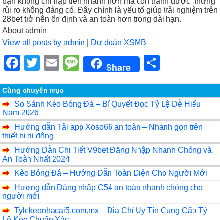
bạn không chỉ nạp tiền nhanh hơn mà còn tránh được những
rủi ro không đáng có. Đây chính là yếu tố giúp trải nghiệm trên
28bet trở nên ổn định và an toàn hơn trong dài hạn.
About admin
View all posts by admin
|
Dự đoán XSMB
F
T
E
M
S
Share
a
wi
m
e
h
c
tt
ail
ss
ar
Cùng chuyên mục
So Sánh Kèo Bóng Đá – Bí Quyết Đọc Tỷ Lệ Dễ Hiểu
e
er
a
e
Năm 2026
b
g
Hướng dẫn Tải app Xoso66 an toàn – Nhanh gọn trên
thiết bị di động
o
e
Hướng Dẫn Chi Tiết V9bet Đăng Nhập Nhanh Chóng và
o
An Toàn Nhất 2024
k
Kèo Bóng Đá – Hướng Dẫn Toàn Diện Cho Người Mới
Hướng dẫn Đăng nhập C54 an toàn nhanh chóng cho
người mới
Tylekeonhacai5.com.mx – Địa Chỉ Uy Tín Cung Cấp Tỷ
Lệ Kèo Chuẩn Xác