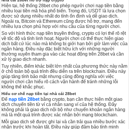
Nhà cái 28bet hỗ trợ nạp crypto
Hiện tại, hệ thống 28bet cho phép người chơi nạp tiền bằng
nhiều loại tiền mã hóa phổ biến. Trong đó, USDT là lựa chọn
được sử dụng nhiều nhất do tính ổn định và dễ giao dịch.
Ngoài ra, Bitcoin và Ethereum cũng được hỗ trợ, mang đến
nhiều lựa chọn phù hợp với nhu cầu của từng người chơi.
So với hình thức nạp tiền truyền thống, crypto có lợi thế rõ rệt
về tốc độ và tính linh hoạt. Người chơi có thể thực hiện giao
dịch bất cứ lúc nào mà không bị giới hạn bởi giờ làm việc của
ngân hàng. Điều này đặc biệt hữu ích với những người
thường xuyên tham gia vào các hoạt động trên 28bet và cần
xử lý giao dịch nhanh.
Tuy nhiên, điểm khác biệt lớn nhất của phương thức này nằm
ở chỗ toàn bộ quá trình đều diễn ra trên blockchain. Điều này
giúp tăng tính bảo mật nhưng cũng đồng nghĩa với việc
người chơi cần hiểu rõ cách vận hành để tránh những lỗi
không thể khắc phục.
Hiểu cơ chế nạp tiền tại nhà cái 28bet
Để
nạp tiền 28bet
bằng crypto, bạn cần thực hiện một giao
dịch chuyển tiền từ ví cá nhân sang ví của hệ thống. Đây
không phải là giao dịch nội bộ như chuyển khoản ngân hàng
mà là một quá trình được xác nhận bởi mạng blockchain.
Mỗi giao dịch sẽ được ghi lại và cần trải qua nhiều bước xác
nhận trước khi hoàn tất. Điều này giúp đảm bảo tính minh