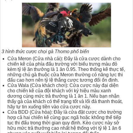
3 hình thức cược chọi gà Thomo phổ biến
Cửa Meron (Cửa nhà cái): Đây là cửa cược dành cho
chiến kê của phía đấu trường với biểu trưng màu đỏ
kèm tỷ lệ ăn thưởng là 1 ăn 0.95. Theo thống kê thực tế,
những chú gà thuộc cửa Meron thường có năng lực thi
đấu cao hơn nên tỷ lệ thắng cược tương đối ổn định.
Cửa Wala (Cửa khách chơi): Cửa cược này đại diện
cho chiến kê của đội khách với ký hiệu màu xanh
dương cùng mức trả thưởng là 1 ăn 1. Nếu bạn nhận
thấy gà của khách có thể trạng tốt và lối đá thanh thoát,
hãy tự tin xuống tiền vào cửa cược này.
Cửa BDD (Cửa hòa): Đây là cửa đặt cược cho trường
hợp cả hai chiến kê cùng gục ngã hoặc không thể tiếp
tục thi đấu trong thời gian quy định. Kèo cược này sở
hữu mức trả thưởng cao nhất hệ thống với tỷ lệ 1 ăn 6