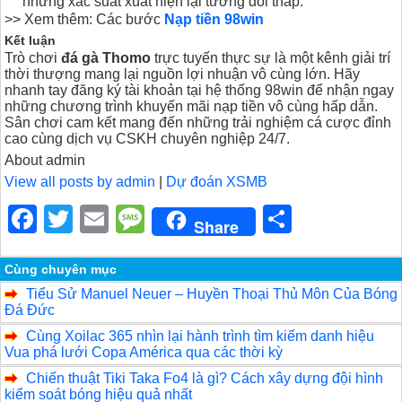
nhưng xác suất xuất hiện lại tương đối thấp.
>> Xem thêm: Các bước
Nạp tiền 98win
Kết luận
Trò chơi
đá gà Thomo
trực tuyến thực sự là một kênh giải trí
thời thượng mang lại nguồn lợi nhuận vô cùng lớn. Hãy
nhanh tay đăng ký tài khoản tại hệ thống 98win để nhận ngay
những chương trình khuyến mãi nạp tiền vô cùng hấp dẫn.
Sân chơi cam kết mang đến những trải nghiệm cá cược đỉnh
cao cùng dịch vụ CSKH chuyên nghiệp 24/7.
About admin
View all posts by admin
|
Dự đoán XSMB
F
T
E
M
S
Share
a
wi
m
e
h
c
tt
ail
ss
ar
Cùng chuyên mục
Tiểu Sử Manuel Neuer – Huyền Thoại Thủ Môn Của Bóng
e
er
a
e
Đá Đức
b
g
Cùng Xoilac 365 nhìn lại hành trình tìm kiếm danh hiệu
Vua phá lưới Copa América qua các thời kỳ
o
e
Chiến thuật Tiki Taka Fo4 là gì? Cách xây dựng đội hình
o
kiểm soát bóng hiệu quả nhất