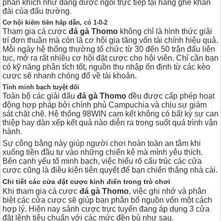
phấn khích như đang được ngồi trực tiếp tại hàng ghế khán
đài của đấu trường.
Cơ hội kiếm tiền hấp dẫn, có 1-0-2
Tham gia cá cược
đá gà Thomo
không chỉ là hình thức giải
trí đơn thuần mà còn là cơ hội gia tăng vốn tài chính hiệu quả.
Mỗi ngày hệ thống thường tổ chức từ 30 đến 50 trận đấu liên
tục, mở ra rất nhiều cơ hội đặt cược cho hội viên. Chỉ cần bạn
có kỹ năng phân tích tốt, nguồn thu nhập ổn định từ các kèo
cược sẽ nhanh chóng đổ về tài khoản.
Tính minh bạch tuyệt đối
Toàn bộ các giải đấu
đá gà Thomo
đều được cấp phép hoạt
động hợp pháp bởi chính phủ Campuchia và chịu sự giám
sát chặt chẽ. Hệ thống 98WIN cam kết không có bất kỳ sự can
thiệp hay dàn xếp kết quả nào diễn ra trong suốt quá trình vận
hành.
Sự công bằng này giúp người chơi hoàn toàn an tâm khi
xuống tiền đầu tư vào những chiến kê mà mình yêu thích.
Bên cạnh yếu tố minh bạch, việc hiểu rõ cấu trúc các cửa
cược cũng là điều kiện tiên quyết để bạn chiến thắng nhà cái.
Chi tiết các cửa đặt cược kinh điển trong trò chơi
Khi tham gia cá cược
đá gà Thomo
, việc ghi nhớ và phân
biệt các cửa cược sẽ giúp bạn phân bổ nguồn vốn một cách
hợp lý. Hiện nay sảnh cược trực tuyến đang áp dụng 3 cửa
đặt lệnh tiêu chuẩn với các mức đền bù như sau.