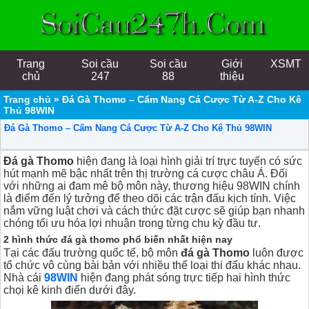
Trang
Soi cầu
Soi cầu
Giới
XSMT
chủ
247
88
thiệu
Trang chủ
»
Đá Gà Thomo – Cẩm Nang Cá Cược Từ A-Z Cho Kê
Thủ 98WIN
Đá Gà Thomo – Cẩm Nang Cá Cược Từ A-Z Cho Kê Thủ 98WIN
Đá gà Thomo
hiện đang là loại hình giải trí trực tuyến có sức
hút mạnh mẽ bậc nhất trên thị trường cá cược châu Á. Đối
với những ai đam mê bộ môn này, thương hiệu 98WIN chính
là điểm đến lý tưởng để theo dõi các trận đấu kịch tính. Việc
nắm vững luật chơi và cách thức đặt cược sẽ giúp bạn nhanh
chóng tối ưu hóa lợi nhuận trong từng chu kỳ đầu tư.
2 hình thức đá gà thomo phổ biến nhất hiện nay
Tại các đấu trường quốc tế, bộ môn
đá gà Thomo
luôn được
tổ chức vô cùng bài bản với nhiều thể loại thi đấu khác nhau.
Nhà cái
98WIN
hiện đang phát sóng trực tiếp hai hình thức
chọi kê kinh điển dưới đây.