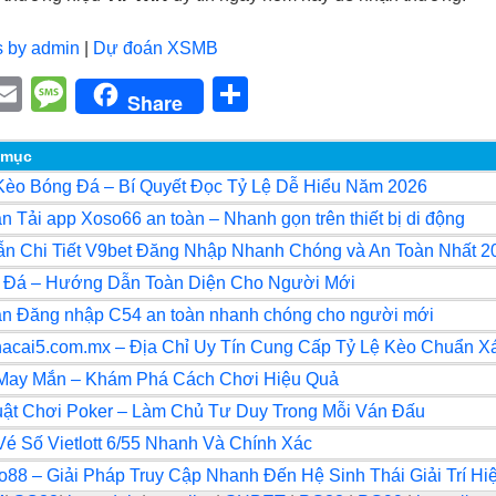
s by admin
|
Dự đoán XSMB
E
M
S
Share
i
m
e
h
ail
ss
ar
 mục
Kèo Bóng Đá – Bí Quyết Đọc Tỷ Lệ Dễ Hiểu Năm 2026
r
a
e
 Tải app Xoso66 an toàn – Nhanh gọn trên thiết bị di động
g
n Chi Tiết V9bet Đăng Nhập Nhanh Chóng và An Toàn Nhất 2
e
 Đá – Hướng Dẫn Toàn Diện Cho Người Mới
n Đăng nhập C54 an toàn nhanh chóng cho người mới
acai5.com.mx – Địa Chỉ Uy Tín Cung Cấp Tỷ Lệ Kèo Chuẩn X
May Mắn – Khám Phá Cách Chơi Hiệu Quả
ật Chơi Poker – Làm Chủ Tư Duy Trong Mỗi Ván Đấu
é Số Vietlott 6/55 Nhanh Và Chính Xác
o88 – Giải Pháp Truy Cập Nhanh Đến Hệ Sinh Thái Giải Trí Hi