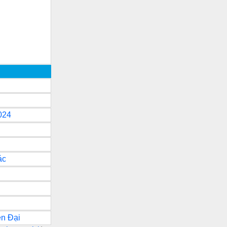
024
ác
ện Đại