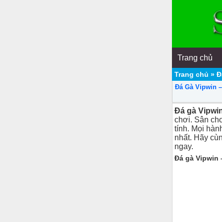
Trang chủ
Trang chủ
»
Đ
Đá Gà Vipwin 
Đá gà Vipwi
chơi. Sân ch
tính. Mọi hàn
nhất. Hãy cù
ngay.
Đá gà Vipwin