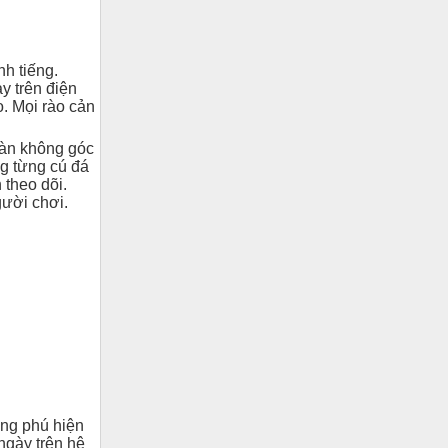
h tiếng.
y trên điện
o. Mọi rào cản
oàn không góc
ng từng cú đá
 theo dõi.
gười chơi.
ong phú hiện
ngày trên hệ