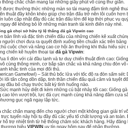
 thống chắc chắn mang lại những giây phút vô cùng thư giãn.
 được thưởng thức những màn so tài mang đậm tính nghệ thuậ
ến thuật đầy khôn khéo giúp cho trận đấu trở nên lôi cuốn hơn 
ín luôn cập nhật đầy đủ các trận đấu lớn để kịp thời phục vụ quý
 ngay để không bỏ lỡ những màn tranh tài kinh điển này nhé.
ng gà chọi sở hữu tỷ lệ thắng đá gà Vipwin cao
n bản lĩnh và đặc tính chiến đấu của những chiến kê xuất chún
úp người chơi đưa ra quyết định xuống tiền chuẩn xác trên bảng
chủ cuộc chơi và nâng cao cơ hội ăn thưởng khi thấu hiểu sức
òng chiến kê huyền thoại tại
đá gà Vipwin
:
Vua lì đòn với cái đầu lạnh và tư duy chiến thuật đỉnh cao: Giốn
 vô cùng thông minh, cơ bắp săn chắc và khả năng chịu đòn vô 
anh khắc tinh của mọi đối thủ.
rican Gamefowl) – Sát thủ bốc lửa với tốc độ ra đòn sấm sét:
với lối tấn công dồn dập, tinh thần chiến đấu quả cảm và tuyệt đ
ay đầu bỏ chạy trước bất kỳ tình huống nào.
Sức mạnh hủy diệt đi kèm những cú bật nhảy tối cao: Giống g
 cao lớn vượt trội, lực đá cực mạnh cùng khả năng đâm cựa 
phương gục ngã ngay lập tức.
n
chắc chắn mang đến cho người chơi một không gian giải trí vô
 trực tuyến này hội tụ đầy đủ các yếu tố chất lượng và an toàn.
hỗ trợ nhiệt tình từ hệ thống chăm sóc khách hàng. Hãy đăng 
i thương hiệu
VIPWIN
uy tín ngay hôm nay để nhận thưởng.