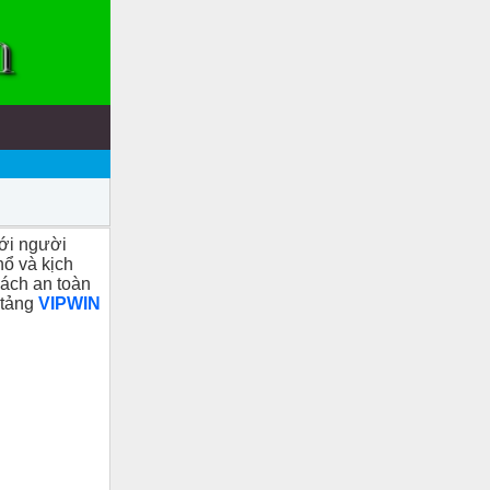
với người
ổ và kịch
cách an toàn
 tảng
VIPWIN