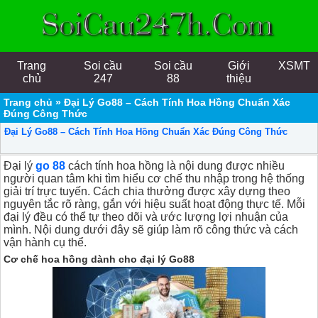
Trang
Soi cầu
Soi cầu
Giới
XSMT
chủ
247
88
thiệu
Trang chủ
»
Đại Lý Go88 – Cách Tính Hoa Hồng Chuẩn Xác
Đúng Công Thức
Đại Lý Go88 – Cách Tính Hoa Hồng Chuẩn Xác Đúng Công Thức
Đại lý
go 88
cách tính hoa hồng là nội dung được nhiều
người quan tâm khi tìm hiểu cơ chế thu nhập trong hệ thống
giải trí trực tuyến. Cách chia thưởng được xây dựng theo
nguyên tắc rõ ràng, gắn với hiệu suất hoạt động thực tế. Mỗi
đại lý đều có thể tự theo dõi và ước lượng lợi nhuận của
mình. Nội dung dưới đây sẽ giúp làm rõ công thức và cách
vận hành cụ thể.
Cơ chế hoa hồng dành cho đại lý Go88