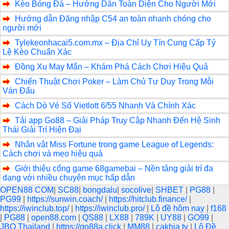
b
g
Kèo Bóng Đá – Hướng Dẫn Toàn Diện Cho Người Mới
o
e
Hướng dẫn Đăng nhập C54 an toàn nhanh chóng cho
người mới
o
Tylekeonhacai5.com.mx – Địa Chỉ Uy Tín Cung Cấp Tỷ
k
Lệ Kèo Chuẩn Xác
Đồng Xu May Mắn – Khám Phá Cách Chơi Hiệu Quả
Chiến Thuật Chơi Poker – Làm Chủ Tư Duy Trong Mỗi
Ván Đấu
Cách Dò Vé Số Vietlott 6/55 Nhanh Và Chính Xác
Tải app Go88 – Giải Pháp Truy Cập Nhanh Đến Hệ Sinh
Thái Giải Trí Hiện Đại
Nhân vật Miss Fortune trong game League of Legends:
Cách chơi và mẹo hiệu quả
Giới thiệu cổng game 68gamebai – Nền tảng giải trí đa
dạng với nhiều chuyên mục hấp dẫn
OPEN88 COM
|
SC88
|
bongdalu
|
socolive
|
SHBET
|
PG88
|
PG99
|
https://sunwin.coach/
|
https://hitclub.finance/
|
https://iwinclub.top/
|
https://iwinclub.pro/
|
Lô đề hôm nay
|
f168
|
PG88
|
open88.com
|
QS88
|
LX88
|
789K
|
UY88
|
GO99
|
JBO Thailand
|
https://go88a.click
|
MM88
|
cakhia tv
|
Lô Đề