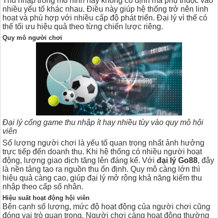
Thu nhập trong mô hình này không cố định mà phụ thuộc vào
nhiều yếu tố khác nhau. Điều này giúp hệ thống trở nên linh
hoạt và phù hợp với nhiều cấp độ phát triển. Đại lý vì thế có
thể tối ưu hiệu quả theo từng chiến lược riêng.
Quy mô người chơi
Đại lý cổng game thu nhập ít hay nhiều tùy vào quy mô hội
viên
Số lượng người chơi là yếu tố quan trọng nhất ảnh hưởng
trực tiếp đến doanh thu. Khi hệ thống có nhiều người hoạt
động, lượng giao dịch tăng lên đáng kể. Với
đại lý Go88
, đây
là nền tảng tạo ra nguồn thu ổn định. Quy mô càng lớn thì
hiệu quả càng cao, giúp đại lý mở rộng khả năng kiếm thu
nhập theo cấp số nhân.
Hiệu suất hoạt động hội viên
Bên cạnh số lượng, mức độ hoạt động của người chơi cũng
đóng vai trò quan trọng. Người chơi càng hoạt động thường