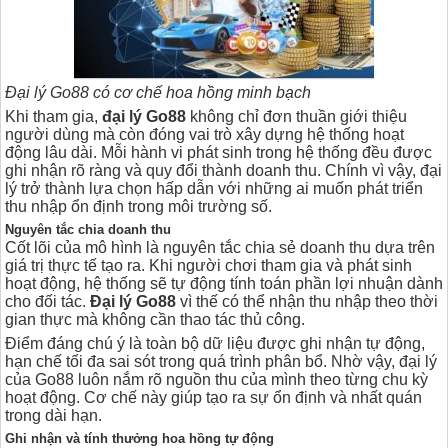
Đại lý Go88 có cơ chế hoa hồng minh bạch
Khi tham gia,
đại lý Go88
không chỉ đơn thuần giới thiệu
người dùng mà còn đóng vai trò xây dựng hệ thống hoạt
động lâu dài. Mỗi hành vi phát sinh trong hệ thống đều được
ghi nhận rõ ràng và quy đổi thành doanh thu. Chính vì vậy, đại
lý trở thành lựa chọn hấp dẫn với những ai muốn phát triển
thu nhập ổn định trong môi trường số.
Nguyên tắc chia doanh thu
Cốt lõi của mô hình là nguyên tắc chia sẻ doanh thu dựa trên
giá trị thực tế tạo ra. Khi người chơi tham gia và phát sinh
hoạt động, hệ thống sẽ tự động tính toán phần lợi nhuận dành
cho đối tác.
Đại lý Go88
vì thế có thể nhận thu nhập theo thời
gian thực mà không cần thao tác thủ công.
Điểm đáng chú ý là toàn bộ dữ liệu được ghi nhận tự động,
hạn chế tối đa sai sót trong quá trình phân bổ. Nhờ vậy, đại lý
của Go88 luôn nắm rõ nguồn thu của mình theo từng chu kỳ
hoạt động. Cơ chế này giúp tạo ra sự ổn định và nhất quán
trong dài hạn.
Ghi nhận và tính thưởng hoa hồng tự động