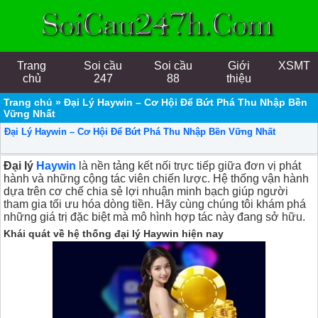
Trang
Soi cầu
Soi cầu
Giới
XSMT
chủ
247
88
thiệu
Trang chủ
»
Đại Lý Haywin – Cơ Hội Để Bứt Phá Thu Nhập Bền
Vững Nhất
Đại Lý Haywin – Cơ Hội Để Bứt Phá Thu Nhập Bền Vững Nhất
Đại lý
Haywin
là nền tảng kết nối trực tiếp giữa đơn vị phát
hành và những cộng tác viên chiến lược. Hệ thống vận hành
dựa trên cơ chế chia sẻ lợi nhuận minh bạch giúp người
tham gia tối ưu hóa dòng tiền. Hãy cùng chúng tôi khám phá
những giá trị đặc biệt mà mô hình hợp tác này đang sở hữu.
Khái quát về hệ thống đại lý Haywin hiện nay