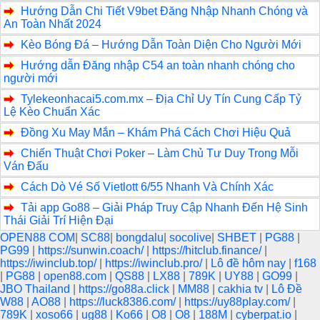
Hướng Dẫn Chi Tiết V9bet Đăng Nhập Nhanh Chóng và
o
An Toàn Nhất 2024
k
Kèo Bóng Đá – Hướng Dẫn Toàn Diện Cho Người Mới
Hướng dẫn Đăng nhập C54 an toàn nhanh chóng cho
người mới
Tylekeonhacai5.com.mx – Địa Chỉ Uy Tín Cung Cấp Tỷ
Lệ Kèo Chuẩn Xác
Đồng Xu May Mắn – Khám Phá Cách Chơi Hiệu Quả
Chiến Thuật Chơi Poker – Làm Chủ Tư Duy Trong Mỗi
Ván Đấu
Cách Dò Vé Số Vietlott 6/55 Nhanh Và Chính Xác
Tải app Go88 – Giải Pháp Truy Cập Nhanh Đến Hệ Sinh
Thái Giải Trí Hiện Đại
OPEN88 COM
|
SC88
|
bongdalu
|
socolive
|
SHBET
|
PG88
|
PG99
|
https://sunwin.coach/
|
https://hitclub.finance/
|
https://iwinclub.top/
|
https://iwinclub.pro/
|
Lô đề hôm nay
|
f168
|
PG88
|
open88.com
|
QS88
|
LX88
|
789K
|
UY88
|
GO99
|
JBO Thailand
|
https://go88a.click
|
MM88
|
cakhia tv
|
Lô Đề
W88
|
AO88
|
https://luck8386.com/
|
https://uy88play.com/
|
789K
|
xoso66
|
ug88
|
Ko66
|
O8
|
O8
|
188M
|
cyberpat.io
|