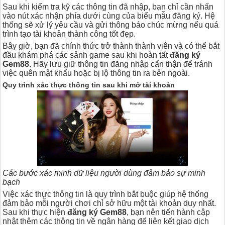
Sau khi kiểm tra kỹ các thông tin đã nhập, bạn chỉ cần nhấn
vào nút xác nhận phía dưới cùng của biểu mẫu đăng ký. Hệ
thống sẽ xử lý yêu cầu và gửi thông báo chúc mừng nếu quá
trình tạo tài khoản thành công tốt đẹp.
Bây giờ, bạn đã chính thức trở thành thành viên và có thể bắt
đầu khám phá các sảnh game sau khi hoàn tất
đăng ký
Gem88
. Hãy lưu giữ thông tin đăng nhập cẩn thận để tránh
việc quên mật khẩu hoặc bị lộ thông tin ra bên ngoài.
Quy trình xác thực thông tin sau khi mở tài khoản
Các bước xác minh dữ liệu người dùng đảm bảo sự minh
bạch
Việc xác thực thông tin là quy trình bắt buộc giúp hệ thống
đảm bảo mỗi người chơi chỉ sở hữu một tài khoản duy nhất.
Sau khi thực hiện
đăng ký Gem88
, bạn nên tiến hành cập
nhật thêm các thông tin về ngân hàng để liên kết giao dịch