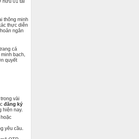
ở hữu 01 tài
ại thông minh
xác thực diễn
 khoản ngân
trang cá
 minh bạch,
ên quyết
trong vài
ục
đăng ký
g hiện nay.
o hoặc
g yêu cầu.