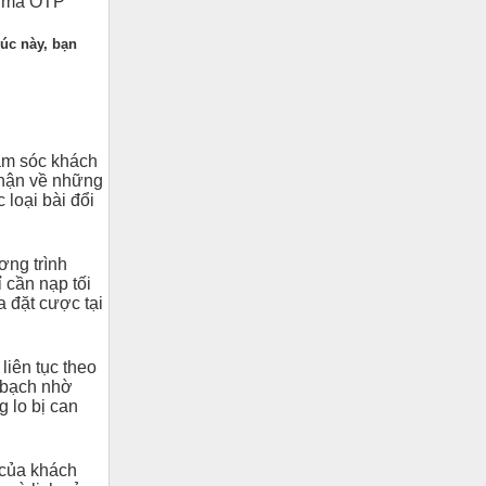
n mã OTP
úc này, bạn
hăm sóc khách
nhận về những
 loại bài đổi
ơng trình
ỉ cần nạp tối
 đặt cược tại
liên tục theo
h bạch nhờ
 lo bị can
 của khách