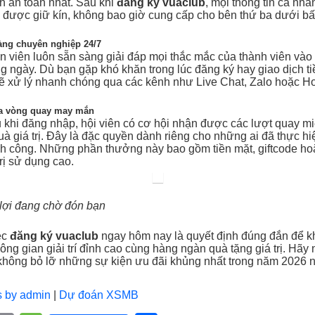
h an toàn nhất. Sau khi
đăng ký vuaclub
, mọi thông tin cá nhâ
 được giữ kín, không bao giờ cung cấp cho bên thứ ba dưới bất
àng chuyên nghiệp 24/7
n viên luôn sẵn sàng giải đáp mọi thắc mắc của thành viên vào 
g ngày. Dù bạn gặp khó khăn trong lúc đăng ký hay giao dịch tiề
ẽ xử lý nhanh chóng qua các kênh như Live Chat, Zalo hoặc Hotl
ia vòng quay may mắn
 khi đăng nhập, hội viên có cơ hội nhận được các lượt quay mi
à giá trị. Đây là đặc quyền dành riêng cho những ai đã thực h
h công. Những phần thưởng này bao gồm tiền mặt, giftcode ho
rị sử dụng cao.
lợi đang chờ đón bạn
ệc
đăng ký vuaclub
ngay hôm nay là quyết định đúng đắn để 
ng gian giải trí đỉnh cao cùng hàng ngàn quà tặng giá trị. Hãy 
 không bỏ lỡ những sự kiện ưu đãi khủng nhất trong năm 2026 n
s by admin
|
Dự đoán XSMB