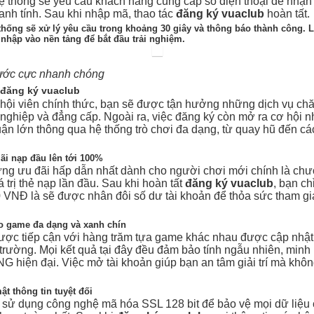
ệ thống sẽ yêu cầu khách hàng cung cấp số điện thoại để nhậ
anh tính. Sau khi nhập mã, thao tác
đăng ký vuaclub
hoàn tất.
thống sẽ xử lý yêu cầu trong khoảng 30 giây và thông báo thành công. L
 nhập vào nền tảng để bắt đầu trải nghiệm.
bước cực nhanh chóng
 đăng ký vuaclub
h hội viên chính thức, bạn sẽ được tận hưởng những dịch vụ c
nghiệp và đẳng cấp. Ngoài ra, việc đăng ký còn mở ra cơ hội 
ận lớn thông qua hệ thống trò chơi đa dạng, từ quay hũ đến các
i nạp đầu lên tới 100%
ững ưu đãi hấp dẫn nhất dành cho người chơi mới chính là chư
 trị thẻ nạp lần đầu. Sau khi hoàn tất
đăng ký vuaclub
, bạn ch
 VNĐ là sẽ được nhân đôi số dư tài khoản để thỏa sức tham gia
o game đa dạng và xanh chín
ược tiếp cận với hàng trăm tựa game khác nhau được cập nhật 
trường. Mọi kết quả tại đây đều đảm bảo tính ngẫu nhiên, min
 hiện đại. Việc mở tài khoản giúp bạn an tâm giải trí mà không
t thông tin tuyệt đối
 sử dụng công nghệ mã hóa SSL 128 bit để bảo vệ mọi dữ liệu