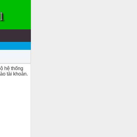
ộ hệ thống
vào tài khoản.