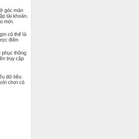
g ở góc màn
ập tài khoản.
ạo mới.
in có thể là
được điền
i phục thông
ền truy cập
ếu dữ liệu
ười chơi có