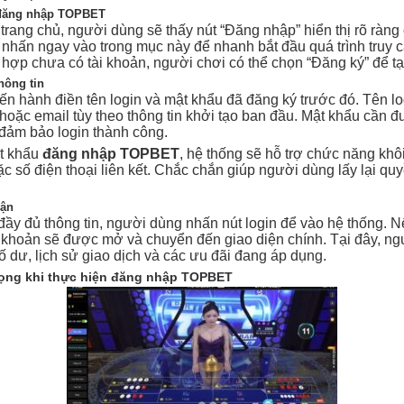
đăng nhập TOPBET
 trang chủ, người dùng sẽ thấy nút “Đăng nhập” hiển thị rõ ràn
 nhấn ngay vào trong mục này để nhanh bắt đầu quá trình truy c
hợp chưa có tài khoản, người chơi có thể chọn “Đăng ký” để t
hông tin
ến hành điền tên login và mật khẩu đã đăng ký trước đó. Tên log
 hoặc email tùy theo thông tin khởi tạo ban đầu. Mật khẩu cần 
 đảm bảo login thành công.
t khẩu
đăng nhập TOPBET
, hệ thống sẽ hỗ trợ chức năng khô
c số điện thoại liên kết. Chắc chắn giúp người dùng lấy lại quy
.
hận
đầy đủ thông tin, người dùng nhấn nút login để vào hệ thống. N
i khoản sẽ được mở và chuyển đến giao diện chính. Tại đây, ng
số dư, lịch sử giao dịch và các ưu đãi đang áp dụng.
rọng khi thực hiện đăng nhập TOPBET