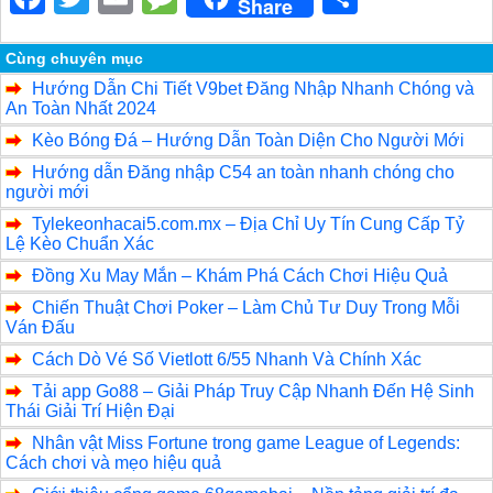
Share
a
wi
m
e
h
c
tt
ail
ss
ar
Cùng chuyên mục
Hướng Dẫn Chi Tiết V9bet Đăng Nhập Nhanh Chóng và
e
er
a
e
An Toàn Nhất 2024
b
g
Kèo Bóng Đá – Hướng Dẫn Toàn Diện Cho Người Mới
o
e
Hướng dẫn Đăng nhập C54 an toàn nhanh chóng cho
người mới
o
Tylekeonhacai5.com.mx – Địa Chỉ Uy Tín Cung Cấp Tỷ
k
Lệ Kèo Chuẩn Xác
Đồng Xu May Mắn – Khám Phá Cách Chơi Hiệu Quả
Chiến Thuật Chơi Poker – Làm Chủ Tư Duy Trong Mỗi
Ván Đấu
Cách Dò Vé Số Vietlott 6/55 Nhanh Và Chính Xác
Tải app Go88 – Giải Pháp Truy Cập Nhanh Đến Hệ Sinh
Thái Giải Trí Hiện Đại
Nhân vật Miss Fortune trong game League of Legends:
Cách chơi và mẹo hiệu quả