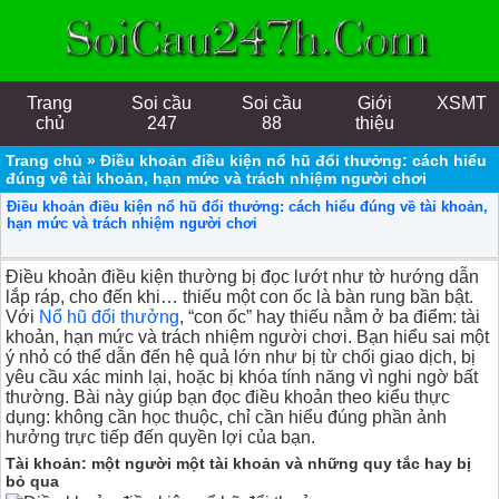
Trang
Soi cầu
Soi cầu
Giới
XSMT
chủ
247
88
thiệu
Trang chủ
»
Điều khoản điều kiện nổ hũ đổi thưởng: cách hiểu
đúng về tài khoản, hạn mức và trách nhiệm người chơi
Điều khoản điều kiện nổ hũ đổi thưởng: cách hiểu đúng về tài khoản,
hạn mức và trách nhiệm người chơi
Điều khoản điều kiện thường bị đọc lướt như tờ hướng dẫn
lắp ráp, cho đến khi… thiếu một con ốc là bàn rung bần bật.
Với
Nổ hũ đổi thưởng
, “con ốc” hay thiếu nằm ở ba điểm: tài
khoản, hạn mức và trách nhiệm người chơi. Bạn hiểu sai một
ý nhỏ có thể dẫn đến hệ quả lớn như bị từ chối giao dịch, bị
yêu cầu xác minh lại, hoặc bị khóa tính năng vì nghi ngờ bất
thường. Bài này giúp bạn đọc điều khoản theo kiểu thực
dụng: không cần học thuộc, chỉ cần hiểu đúng phần ảnh
hưởng trực tiếp đến quyền lợi của bạn.
Tài khoản: một người một tài khoản và những quy tắc hay bị
bỏ qua