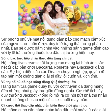
Sự phong phú về mặt nội dung đảm bảo cho mạch cảm xúc
của người chơi luôn được duy trì ở trạng thái hưng phấn
nhất. Bạn sẽ được đắm chìm vào những sảnh game đỉnh cao
với tỷ lệ trả thưởng thuộc top đầu thị trường hiện nay.
Sòng bạc trực tiếp chân thực đến từng chi tiết
Hệ thống livestream chất lượng cao mang lại hình ảnh sắc
nét từ các bàn chơi Baccarat, Roulette hay Blackjack đẳng
cấp. Sự hiện diện của các Dealer chuyên nghiệp, quyến rũ
tạo nên một không gian giải trí đầy lôi cuốn và kịch tính.
Vũ trụ nổ hũ đồ họa sống động tỷ lệ thưởng lớn
Hàng trăm tựa game quay hũ với cốt truyện đa dạng mang
đến những phút giây thư giãn đúng nghĩa. Cơ chế tích lũy
quỹ thưởng Jackpot khổng lồ mở ra cơ hội bứt phá thu nhập
nhanh chóng chỉ sau một cú click chuột may mắn.
Cá cược thể thao cập nhật diễn biến theo thời gian thực
Hệ thống cung cấp hàng ngàn kèo đấu mỗi ngày từ các giải