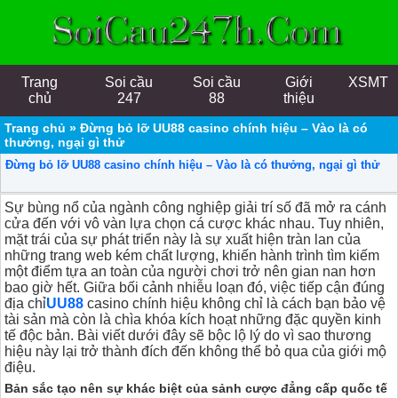
Trang
Soi cầu
Soi cầu
Giới
XSMT
chủ
247
88
thiệu
Trang chủ
»
Đừng bỏ lỡ UU88 casino chính hiệu – Vào là có
thưởng, ngại gì thử
Đừng bỏ lỡ UU88 casino chính hiệu – Vào là có thưởng, ngại gì thử
Sự bùng nổ của ngành công nghiệp giải trí số đã mở ra cánh
cửa đến với vô vàn lựa chọn cá cược khác nhau. Tuy nhiên,
mặt trái của sự phát triển này là sự xuất hiện tràn lan của
những trang web kém chất lượng, khiến hành trình tìm kiếm
một điểm tựa an toàn của người chơi trở nên gian nan hơn
bao giờ hết. Giữa bối cảnh nhiễu loạn đó, việc tiếp cận đúng
địa chỉ
UU88
casino chính hiệu không chỉ là cách bạn bảo vệ
tài sản mà còn là chìa khóa kích hoạt những đặc quyền kinh
tế độc bản. Bài viết dưới đây sẽ bộc lộ lý do vì sao thương
hiệu này lại trở thành đích đến không thể bỏ qua của giới mộ
điệu.
Bản sắc tạo nên sự khác biệt của sảnh cược đẳng cấp quốc tế