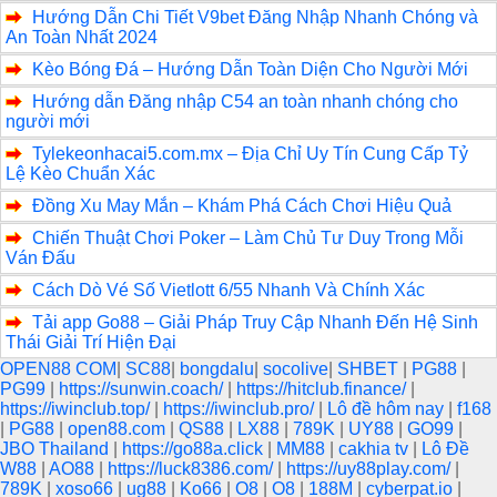
Hướng Dẫn Chi Tiết V9bet Đăng Nhập Nhanh Chóng và
o
An Toàn Nhất 2024
k
Kèo Bóng Đá – Hướng Dẫn Toàn Diện Cho Người Mới
Hướng dẫn Đăng nhập C54 an toàn nhanh chóng cho
người mới
Tylekeonhacai5.com.mx – Địa Chỉ Uy Tín Cung Cấp Tỷ
Lệ Kèo Chuẩn Xác
Đồng Xu May Mắn – Khám Phá Cách Chơi Hiệu Quả
Chiến Thuật Chơi Poker – Làm Chủ Tư Duy Trong Mỗi
Ván Đấu
Cách Dò Vé Số Vietlott 6/55 Nhanh Và Chính Xác
Tải app Go88 – Giải Pháp Truy Cập Nhanh Đến Hệ Sinh
Thái Giải Trí Hiện Đại
OPEN88 COM
|
SC88
|
bongdalu
|
socolive
|
SHBET
|
PG88
|
PG99
|
https://sunwin.coach/
|
https://hitclub.finance/
|
https://iwinclub.top/
|
https://iwinclub.pro/
|
Lô đề hôm nay
|
f168
|
PG88
|
open88.com
|
QS88
|
LX88
|
789K
|
UY88
|
GO99
|
JBO Thailand
|
https://go88a.click
|
MM88
|
cakhia tv
|
Lô Đề
W88
|
AO88
|
https://luck8386.com/
|
https://uy88play.com/
|
789K
|
xoso66
|
ug88
|
Ko66
|
O8
|
O8
|
188M
|
cyberpat.io
|