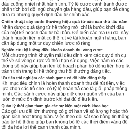
đấu cuồng nhiệt nhất hành tinh. Tỷ lệ cược cạnh tranh được
phân tích bởi đội ngũ chuyên gia hàng đầu, giúp bạn dễ dàng
đưa ra những quyết định đầu tư chính xác.
Chiến thuật cày code thưởng hiệu quả từ các cao thủ lâu năm
Nhận được quà tặng từ hệ thống mới chỉ là bước khởi đầu
của một kế hoạch đầu tư bài bản. Để biến các mã ưu đãi này
thành nguồn tiền mặt có thể rút về tài khoản ngân hàng, bạn
cần áp dụng một tư duy chiến lược rõ ràng.
Nghiên cứu kỹ lưỡng điều khoản doanh thu vòng cược
Mỗi chương trình khuyến mãi đều đính kèm các quy định cụ
thể về số vòng cược và thời hạn sử dụng. Việc nắm rõ các
thông số này giúp bạn lên kế hoạch phân bổ dòng tiền hợp lý,
tránh tình trạng bị hệ thống thu hồi thưởng đáng tiếc.
Ưu tiên trải nghiệm các sảnh game có độ biến động thấp
Khi mục tiêu chính là hoàn thành doanh thu để rút tiền, việc
lựa chọn các trò chơi có tỷ lệ hoàn trả cao là giải pháp thông
minh. Các sảnh cược này giúp giữ cho nguồn vốn của bạn
luôn ở mức ổn định trước khi đạt đủ điều kiện.
Quản lý thời gian tham gia các sự kiện một cách khoa học
Các gói ưu đãi lớn thường có giới hạn về số lượng hoặc thời
gian kích hoạt trong tuần. Việc theo dõi sát sao bảng tin thông
báo từ hệ thống giúp bạn không bỏ lỡ các thời điểm vàng để
tối đa hóa lợi thế cạnh tranh của mình.