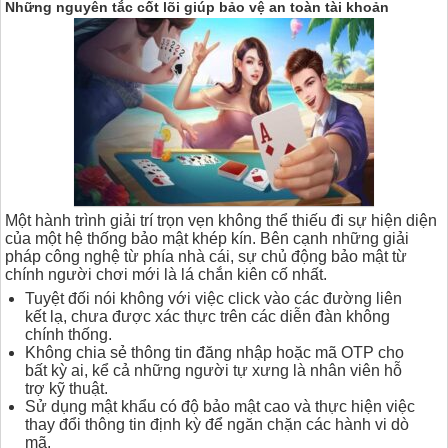
Những nguyên tắc cốt lõi giúp bảo vệ an toàn tài khoản
Một hành trình giải trí trọn vẹn không thể thiếu đi sự hiện diện
của một hệ thống bảo mật khép kín. Bên cạnh những giải
pháp công nghệ từ phía nhà cái, sự chủ động bảo mật từ
chính người chơi mới là lá chắn kiên cố nhất.
Tuyệt đối nói không với việc click vào các đường liên
kết lạ, chưa được xác thực trên các diễn đàn không
chính thống.
Không chia sẻ thông tin đăng nhập hoặc mã OTP cho
bất kỳ ai, kể cả những người tự xưng là nhân viên hỗ
trợ kỹ thuật.
Sử dụng mật khẩu có độ bảo mật cao và thực hiện việc
thay đổi thông tin định kỳ để ngăn chặn các hành vi dò
mã.