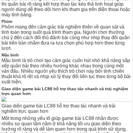
thị quân bài rõ ràng kết hợp thao tác kéo thả linh hoạt giúp
người dùng dễ theo dõi hơn khi tham gia trên điện thoại hoặc
máy tính bảng.
Phỏm
Phỏm mang đến cảm giác trải nghiệm thiên về quan sát và
tính toán trong suốt quá trình tham gia. Người chơi thường
chú ý đến cách đối thủ đánh bài cũng như nhịp thay đổi quân
bài trên bàn nhằm đưa ra lựa chọn phù hợp hơn theo từng
lượt.
Mậu binh
Mậu binh là trò chơi tạo cảm giác cuốn hút nhờ khả năng sắp
xếp quân bài theo nhiều hướng khác nhau trong cùng một
ván đấu. Nhiều người yêu thích trò chơi này bởi tính chiến
thuật khá rõ rệt và nhịp xử lý thay đổi liên tục theo từng bộ bài
xuất hiện.
Giao diện game bài LC88 hỗ trợ thao tác nhanh và trải nghiệm
trực quan hơn
Giao diện game bài LC88 hỗ trợ thao tác nhanh và trải
nghiệm trực quan hơn
Một trong những yếu tố giúp game bài LC88 nhận được
nhiều sự quan tâm nằm ở khả năng tối ưu giao diện theo
hướng rõ ràng và dễ làm quen hơn trong quá trình sử dụng.