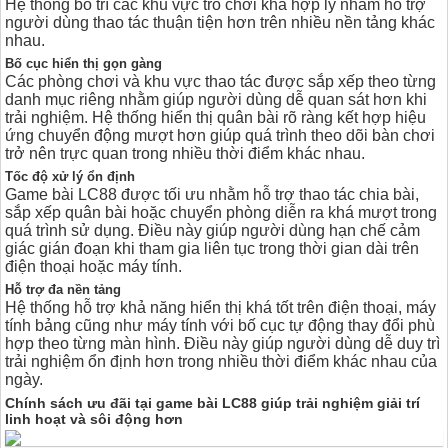
Hệ thống bố trí các khu vực trò chơi khá hợp lý nhằm hỗ trợ
người dùng thao tác thuận tiện hơn trên nhiều nền tảng khác
nhau.
Bố cục hiển thị gọn gàng
Các phòng chơi và khu vực thao tác được sắp xếp theo từng
danh mục riêng nhằm giúp người dùng dễ quan sát hơn khi
trải nghiệm. Hệ thống hiển thị quân bài rõ ràng kết hợp hiệu
ứng chuyển động mượt hơn giúp quá trình theo dõi bàn chơi
trở nên trực quan trong nhiều thời điểm khác nhau.
Tốc độ xử lý ổn định
Game bài LC88 được tối ưu nhằm hỗ trợ thao tác chia bài,
sắp xếp quân bài hoặc chuyển phòng diễn ra khá mượt trong
quá trình sử dụng. Điều này giúp người dùng hạn chế cảm
giác gián đoạn khi tham gia liên tục trong thời gian dài trên
điện thoại hoặc máy tính.
Hỗ trợ đa nền tảng
Hệ thống hỗ trợ khả năng hiển thị khá tốt trên điện thoại, máy
tính bảng cũng như máy tính với bố cục tự động thay đổi phù
hợp theo từng màn hình. Điều này giúp người dùng dễ duy trì
trải nghiệm ổn định hơn trong nhiều thời điểm khác nhau của
ngày.
Chính sách ưu đãi tại game bài LC88 giúp trải nghiệm giải trí
linh hoạt và sôi động hơn