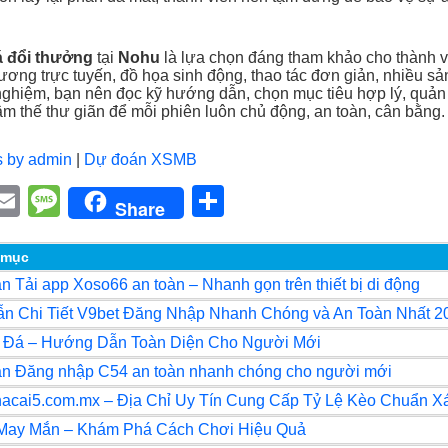
 đổi thưởng
tại
Nohu
là lựa chọn đáng tham khảo cho thành v
dương trực tuyến, đồ họa sinh động, thao tác đơn giản, nhiều sản
 nghiệm, bạn nên đọc kỹ hướng dẫn, chọn mục tiêu hợp lý, quản
tâm thế thư giãn để mỗi phiên luôn chủ động, an toàn, cân bằng.
s by admin
|
Dự đoán XSMB
E
M
S
Share
i
m
e
h
ail
ss
ar
 mục
 Tải app Xoso66 an toàn – Nhanh gọn trên thiết bị di động
r
a
e
n Chi Tiết V9bet Đăng Nhập Nhanh Chóng và An Toàn Nhất 2
g
 Đá – Hướng Dẫn Toàn Diện Cho Người Mới
e
n Đăng nhập C54 an toàn nhanh chóng cho người mới
acai5.com.mx – Địa Chỉ Uy Tín Cung Cấp Tỷ Lệ Kèo Chuẩn X
May Mắn – Khám Phá Cách Chơi Hiệu Quả