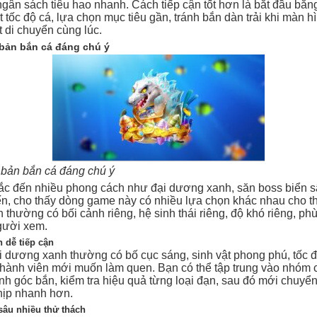
ngân sách tiêu hao nhanh. Cách tiếp cận tốt hơn là bắt đầu bằ
t tốc độ cá, lựa chọn mục tiêu gần, tránh bắn dàn trải khi màn h
t di chuyển cùng lúc.
bản bắn cá đáng chú ý
bản bắn cá đáng chú ý
ắc đến nhiều phong cách như đại dương xanh, săn boss biển s
iến, cho thấy dòng game này có nhiều lựa chọn khác nhau cho t
 thường có bối cảnh riêng, hệ sinh thái riêng, độ khó riêng, ph
gười xem.
 dễ tiếp cận
i dương xanh thường có bố cục sáng, sinh vật phong phú, tốc đ
thành viên mới muốn làm quen. Bạn có thể tập trung vào nhóm 
nh góc bắn, kiểm tra hiệu quả từng loại đạn, sau đó mới chuy
hịp nhanh hơn.
sâu nhiều thử thách