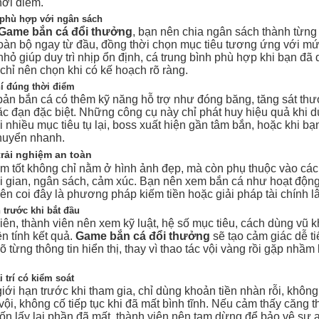
hời điểm.
phù hợp với ngân sách
Game bắn cá đổi thưởng
, bạn nên chia ngân sách thành từng
oàn bộ ngay từ đầu, đồng thời chọn mục tiêu tương ứng với m
hỏ giúp duy trì nhịp ổn định, cá trung bình phù hợp khi bạn đã 
chỉ nên chọn khi có kế hoạch rõ ràng.
í đúng thời điểm
ản bắn cá có thêm kỹ năng hỗ trợ như đóng băng, tăng sát thư
ặc đạn đặc biệt. Những công cụ này chỉ phát huy hiệu quả khi d
 nhiều mục tiêu tụ lại, boss xuất hiện gần tâm bắn, hoặc khi bạ
huyển nhanh.
trải nghiệm an toàn
ệm tốt không chỉ nằm ở hình ảnh đẹp, mà còn phụ thuộc vào các
i gian, ngân sách, cảm xúc. Bạn nên xem bắn cá như hoạt động g
ên coi đây là phương pháp kiếm tiền hoặc giải pháp tài chính lâ
trước khi bắt đầu
ên, thành viên nên xem kỹ luật, hệ số mục tiêu, cách dùng vũ kh
ện tính kết quả.
Game bắn cá đổi thưởng
sẽ tạo cảm giác dễ t
rõ từng thông tin hiển thị, thay vì thao tác vội vàng rồi gặp nhầm
i trí có kiểm soát
iới hạn trước khi tham gia, chỉ dùng khoản tiền nhàn rỗi, khôn
vội, không cố tiếp tục khi đã mất bình tĩnh. Nếu cảm thấy căng 
n lấy lại phần đã mất, thành viên nên tạm dừng để bảo vệ sự 