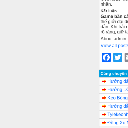
nhân.
Kết luận
Game bắn cá
thế giới đại 
dẫn. Khi trải
rõ ràng, giữ 
About admin
View all post
F
T
a
w
c
tt
Cùng chuyên
Hướng dẫn
e
e
Hướng Dẫ
b
Kèo Bóng
o
Hướng dẫ
o
Tylekeonh
k
Đồng Xu 