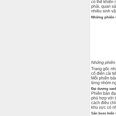
có thể khiến 
phải, quan sá
nhiều sinh vậ
Những phiên 
Những phiên 
Trang gốc nh
cổ điển cải t
Mỗi phiên bản
từng nhóm n
Đại dương xanh
Phiên bản đạ
phù hợp với 
cách điều chỉ
khu vực có n
Săn boss biển 