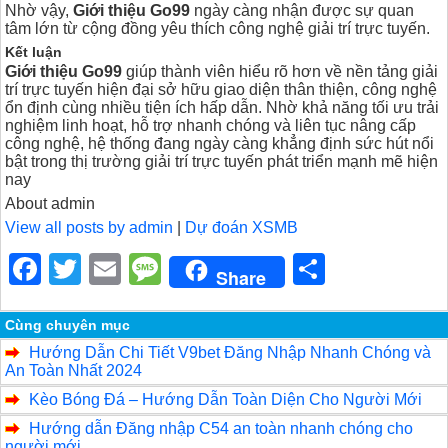
Nhờ vậy,
Giới thiệu Go99
ngày càng nhận được sự quan
tâm lớn từ cộng đồng yêu thích công nghệ giải trí trực tuyến.
Kết luận
Giới thiệu Go99
giúp thành viên hiểu rõ hơn về nền tảng giải
trí trực tuyến hiện đại sở hữu giao diện thân thiện, công nghệ
ổn định cùng nhiều tiện ích hấp dẫn. Nhờ khả năng tối ưu trải
nghiệm linh hoạt, hỗ trợ nhanh chóng và liên tục nâng cấp
công nghệ, hệ thống đang ngày càng khẳng định sức hút nổi
bật trong thị trường giải trí trực tuyến phát triển mạnh mẽ hiện
nay
About admin
View all posts by admin
|
Dự đoán XSMB
F
T
E
M
S
Share
a
wi
m
e
h
c
tt
ail
ss
ar
Cùng chuyên mục
Hướng Dẫn Chi Tiết V9bet Đăng Nhập Nhanh Chóng và
e
er
a
e
An Toàn Nhất 2024
b
g
Kèo Bóng Đá – Hướng Dẫn Toàn Diện Cho Người Mới
o
e
Hướng dẫn Đăng nhập C54 an toàn nhanh chóng cho
người mới