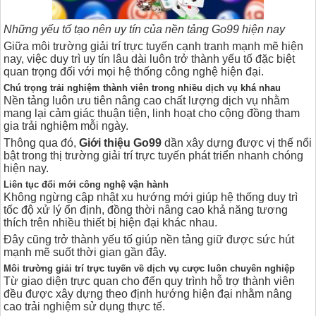
Những yếu tố tạo nên uy tín của nền tảng Go99 hiện nay
Giữa môi trường giải trí trực tuyến cạnh tranh mạnh mẽ hiện
nay, việc duy trì uy tín lâu dài luôn trở thành yếu tố đặc biệt
quan trọng đối với mọi hệ thống công nghệ hiện đại.
Chú trọng trải nghiệm thành viên trong nhiều dịch vụ khá nhau
Nền tảng luôn ưu tiên nâng cao chất lượng dịch vụ nhằm
mang lại cảm giác thuận tiện, linh hoạt cho cộng đồng tham
gia trải nghiệm mỗi ngày.
Thông qua đó,
Giới thiệu Go99
dần xây dựng được vị thế nổi
bật trong thị trường giải trí trực tuyến phát triển nhanh chóng
hiện nay.
Liên tục đổi mới công nghệ vận hành
Không ngừng cập nhật xu hướng mới giúp hệ thống duy trì
tốc độ xử lý ổn định, đồng thời nâng cao khả năng tương
thích trên nhiều thiết bị hiện đại khác nhau.
Đây cũng trở thành yếu tố giúp nền tảng giữ được sức hút
mạnh mẽ suốt thời gian gần đây.
Môi trường giải trí trực tuyến về dịch vụ cược luôn chuyên nghiệp
Từ giao diện trực quan cho đến quy trình hỗ trợ thành viên
đều được xây dựng theo định hướng hiện đại nhằm nâng
cao trải nghiệm sử dụng thực tế.