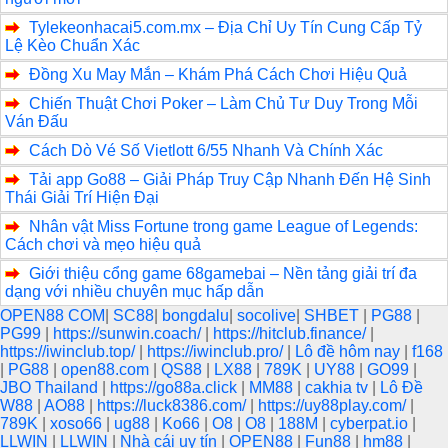
o
Tylekeonhacai5.com.mx – Địa Chỉ Uy Tín Cung Cấp Tỷ
k
Lệ Kèo Chuẩn Xác
Đồng Xu May Mắn – Khám Phá Cách Chơi Hiệu Quả
Chiến Thuật Chơi Poker – Làm Chủ Tư Duy Trong Mỗi
Ván Đấu
Cách Dò Vé Số Vietlott 6/55 Nhanh Và Chính Xác
Tải app Go88 – Giải Pháp Truy Cập Nhanh Đến Hệ Sinh
Thái Giải Trí Hiện Đại
Nhân vật Miss Fortune trong game League of Legends:
Cách chơi và mẹo hiệu quả
Giới thiệu cổng game 68gamebai – Nền tảng giải trí đa
dạng với nhiều chuyên mục hấp dẫn
OPEN88 COM
|
SC88
|
bongdalu
|
socolive
|
SHBET
|
PG88
|
PG99
|
https://sunwin.coach/
|
https://hitclub.finance/
|
https://iwinclub.top/
|
https://iwinclub.pro/
|
Lô đề hôm nay
|
f168
|
PG88
|
open88.com
|
QS88
|
LX88
|
789K
|
UY88
|
GO99
|
JBO Thailand
|
https://go88a.click
|
MM88
|
cakhia tv
|
Lô Đề
W88
|
AO88
|
https://luck8386.com/
|
https://uy88play.com/
|
789K
|
xoso66
|
ug88
|
Ko66
|
O8
|
O8
|
188M
|
cyberpat.io
|
LLWIN
|
LLWIN
|
Nhà cái uy tín
|
OPEN88
|
Fun88
|
hm88
|