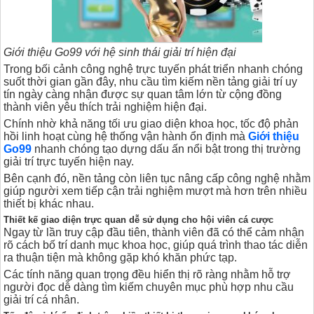
Giới thiệu Go99 với hệ sinh thái giải trí hiện đại
Trong bối cảnh công nghệ trực tuyến phát triển nhanh chóng
suốt thời gian gần đây, nhu cầu tìm kiếm nền tảng giải trí uy
tín ngày càng nhận được sự quan tâm lớn từ cộng đồng
thành viên yêu thích trải nghiệm hiện đại.
Chính nhờ khả năng tối ưu giao diện khoa học, tốc độ phản
hồi linh hoạt cùng hệ thống vận hành ổn định mà
Giới thiệu
Go99
nhanh chóng tạo dựng dấu ấn nổi bật trong thị trường
giải trí trực tuyến hiện nay.
Bên cạnh đó, nền tảng còn liên tục nâng cấp công nghệ nhằm
giúp người xem tiếp cận trải nghiệm mượt mà hơn trên nhiều
thiết bị khác nhau.
Thiết kế giao diện trực quan dễ sử dụng cho hội viên cá cược
Ngay từ lần truy cập đầu tiên, thành viên đã có thể cảm nhận
rõ cách bố trí danh mục khoa học, giúp quá trình thao tác diễn
ra thuận tiện mà không gặp khó khăn phức tạp.
Các tính năng quan trọng đều hiển thị rõ ràng nhằm hỗ trợ
người đọc dễ dàng tìm kiếm chuyên mục phù hợp nhu cầu
giải trí cá nhân.