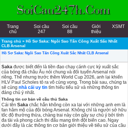
Trang
Soi cầu
Soi cầu
Giới
XSMT
chủ
247
88
thiệu
Trang chủ
»
Hồ Sơ Saka: Ngôi Sao Tấn Công Xuất Sắc Nhất
CLB Arsenal
Hồ Sơ Saka: Ngôi Sao Tấn Công Xuất Sắc Nhất CLB Arsenal
Saka
được biết đến là tiền đạo chạy cánh cực kỳ xuất sắc
của bóng đá châu Âu nói chung và đổi tuyển Arsenal nói
riêng. Thế nhưng trước thềm World Cup 2026, anh lại khiến
HLV Paul Scholes tỏ ra vô cùng vọng. Trong bài sau, chúng ta
sẽ cùng
nhà cái uy tin
tìm hiểu tiểu sử và những thông tin
đáng chú ý nhất.
Thông tin cơ bản về cầu thủ Saka
Cái tên
Saka
chắc hẳn không còn xa lại với những anh em là
fan hâm mộ của đội bóng Arsenal. Không chỉ là người sở hữu
tốc độ thường thừa, chàng trai này còn gây sự chú ý bởi tính
đa tài và phong cách thi đấu mang tính đột biến cao. Ngay
dưới đây là các thông tin cơ bản giới thiệu về tiểu sử của cầu