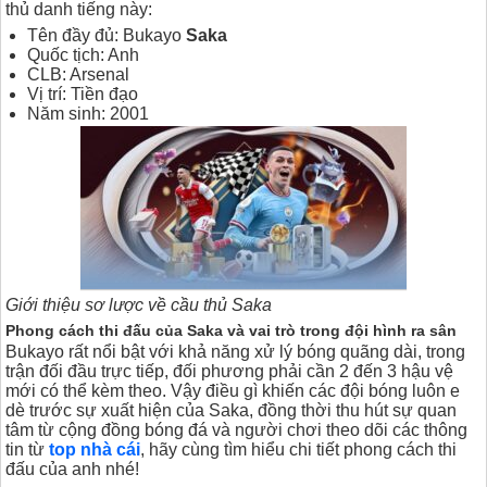
thủ danh tiếng này:
Tên đầy đủ: Bukayo
Saka
Quốc tịch: Anh
CLB: Arsenal
Vị trí: Tiền đạo
Năm sinh: 2001
Giới thiệu sơ lược về cầu thủ Saka
Phong cách thi đấu của Saka và vai trò trong đội hình ra sân
Bukayo rất nổi bật với khả năng xử lý bóng quãng dài, trong
trận đối đầu trực tiếp, đối phương phải cần 2 đến 3 hậu vệ
mới có thể kèm theo. Vậy điều gì khiến các đội bóng luôn e
dè trước sự xuất hiện của Saka, đồng thời thu hút sự quan
tâm từ cộng đồng bóng đá và người chơi theo dõi các thông
tin từ
top nhà cái
, hãy cùng tìm hiểu chi tiết phong cách thi
đấu của anh nhé!