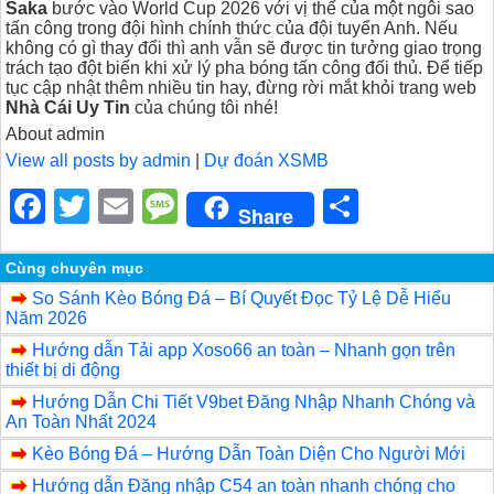
Saka
bước vào World Cup 2026 với vị thế của một ngôi sao
tấn công trong đội hình chính thức của đội tuyển Anh. Nếu
không có gì thay đổi thì anh vẫn sẽ được tin tưởng giao trọng
trách tạo đột biến khi xử lý pha bóng tấn công đối thủ. Để tiếp
tục cập nhật thêm nhiều tin hay, đừng rời mắt khỏi trang web
Nhà Cái Uy Tin
của chúng tôi nhé!
About admin
View all posts by admin
|
Dự đoán XSMB
F
T
E
M
S
Share
a
wi
m
e
h
c
tt
ail
ss
ar
Cùng chuyên mục
So Sánh Kèo Bóng Đá – Bí Quyết Đọc Tỷ Lệ Dễ Hiểu
e
er
a
e
Năm 2026
b
g
Hướng dẫn Tải app Xoso66 an toàn – Nhanh gọn trên
thiết bị di động
o
e
Hướng Dẫn Chi Tiết V9bet Đăng Nhập Nhanh Chóng và
o
An Toàn Nhất 2024
k
Kèo Bóng Đá – Hướng Dẫn Toàn Diện Cho Người Mới
Hướng dẫn Đăng nhập C54 an toàn nhanh chóng cho