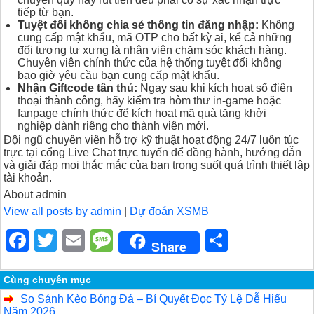
tiếp từ bạn.
Tuyệt đối không chia sẻ thông tin đăng nhập:
Không
cung cấp mật khẩu, mã OTP cho bất kỳ ai, kể cả những
đối tượng tự xưng là nhân viên chăm sóc khách hàng.
Chuyên viên chính thức của hệ thống tuyệt đối không
bao giờ yêu cầu bạn cung cấp mật khẩu.
Nhận Giftcode tân thủ:
Ngay sau khi kích hoạt số điện
thoại thành công, hãy kiểm tra hòm thư in-game hoặc
fanpage chính thức để kích hoạt mã quà tặng khởi
nghiệp dành riêng cho thành viên mới.
Đội ngũ chuyên viên hỗ trợ kỹ thuật hoạt động 24/7 luôn túc
trực tại cổng Live Chat trực tuyến để đồng hành, hướng dẫn
và giải đáp mọi thắc mắc của bạn trong suốt quá trình thiết lập
tài khoản.
About admin
View all posts by admin
|
Dự đoán XSMB
F
T
E
M
S
Share
a
wi
m
e
h
c
tt
ail
ss
ar
Cùng chuyên mục
So Sánh Kèo Bóng Đá – Bí Quyết Đọc Tỷ Lệ Dễ Hiểu
e
er
a
e
Năm 2026