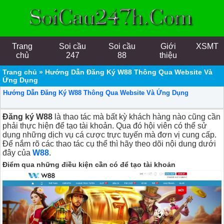
Trang
Soi cầu
Soi cầu
Giới
XSMT
chủ
247
88
thiệu
Trang chủ
»
Hướng Dẫn Đăng Ký W88 Thông Qua Website Và
Ứng Dụng
Hướng Dẫn Đăng Ký W88 Thông Qua Website Và Ứng Dụng
Đăng ký W88
là thao tác mà bất kỳ khách hàng nào cũng cần
phải thực hiện để tạo tài khoản. Qua đó hội viên có thể sử
dụng những dịch vụ cá cược trực tuyến mà đơn vị cung cấp.
Để nắm rõ các thao tác cụ thể thì hãy theo dõi nội dung dưới
đây của
W88
.
Điểm qua những điều kiện cần có để tạo tài khoản