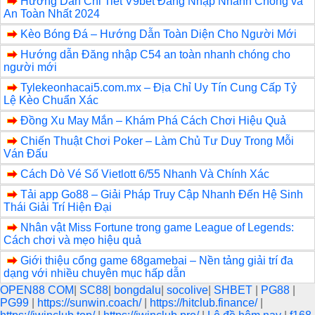
Hướng Dẫn Chi Tiết V9bet Đăng Nhập Nhanh Chóng và
e
er
a
e
An Toàn Nhất 2024
b
g
Kèo Bóng Đá – Hướng Dẫn Toàn Diện Cho Người Mới
o
e
Hướng dẫn Đăng nhập C54 an toàn nhanh chóng cho
người mới
o
Tylekeonhacai5.com.mx – Địa Chỉ Uy Tín Cung Cấp Tỷ
k
Lệ Kèo Chuẩn Xác
Đồng Xu May Mắn – Khám Phá Cách Chơi Hiệu Quả
Chiến Thuật Chơi Poker – Làm Chủ Tư Duy Trong Mỗi
Ván Đấu
Cách Dò Vé Số Vietlott 6/55 Nhanh Và Chính Xác
Tải app Go88 – Giải Pháp Truy Cập Nhanh Đến Hệ Sinh
Thái Giải Trí Hiện Đại
Nhân vật Miss Fortune trong game League of Legends:
Cách chơi và mẹo hiệu quả
Giới thiệu cổng game 68gamebai – Nền tảng giải trí đa
dạng với nhiều chuyên mục hấp dẫn
OPEN88 COM
|
SC88
|
bongdalu
|
socolive
|
SHBET
|
PG88
|
PG99
|
https://sunwin.coach/
|
https://hitclub.finance/
|