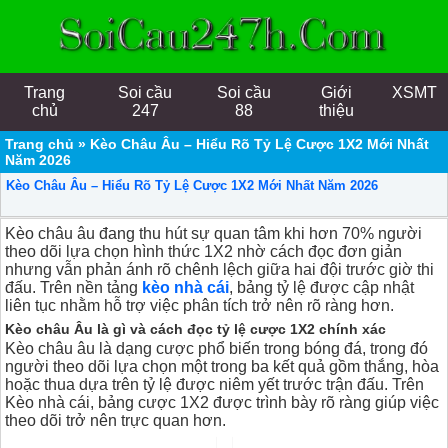
Trang
Soi cầu
Soi cầu
Giới
XSMT
chủ
247
88
thiệu
Trang chủ
»
Kèo Châu Âu – Hiểu Rõ Tỷ Lệ Cược 1X2 Mới Nhất
Năm 2026
Kèo Châu Âu – Hiểu Rõ Tỷ Lệ Cược 1X2 Mới Nhất Năm 2026
Kèo châu âu đang thu hút sự quan tâm khi hơn 70% người
theo dõi lựa chọn hình thức 1X2 nhờ cách đọc đơn giản
nhưng vẫn phản ánh rõ chênh lệch giữa hai đội trước giờ thi
đấu. Trên nền tảng
kèo nhà cái
, bảng tỷ lệ được cập nhật
liên tục nhằm hỗ trợ việc phân tích trở nên rõ ràng hơn.
Kèo châu Âu là gì và cách đọc tỷ lệ cược 1X2 chính xác
Kèo châu âu là dạng cược phổ biến trong bóng đá, trong đó
người theo dõi lựa chọn một trong ba kết quả gồm thắng, hòa
hoặc thua dựa trên tỷ lệ được niêm yết trước trận đấu. Trên
Kèo nhà cái, bảng cược 1X2 được trình bày rõ ràng giúp việc
theo dõi trở nên trực quan hơn.