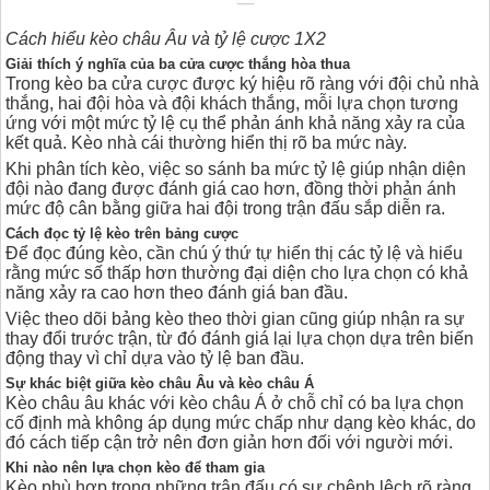
Cách hiểu kèo châu Âu và tỷ lệ cược 1X2
Giải thích ý nghĩa của ba cửa cược thắng hòa thua
Trong kèo ba cửa cược được ký hiệu rõ ràng với đội chủ nhà
thắng, hai đội hòa và đội khách thắng, mỗi lựa chọn tương
ứng với một mức tỷ lệ cụ thể phản ánh khả năng xảy ra của
kết quả. Kèo nhà cái thường hiển thị rõ ba mức này.
Khi phân tích kèo, việc so sánh ba mức tỷ lệ giúp nhận diện
đội nào đang được đánh giá cao hơn, đồng thời phản ánh
mức độ cân bằng giữa hai đội trong trận đấu sắp diễn ra.
Cách đọc tỷ lệ kèo trên bảng cược
Để đọc đúng kèo, cần chú ý thứ tự hiển thị các tỷ lệ và hiểu
rằng mức số thấp hơn thường đại diện cho lựa chọn có khả
năng xảy ra cao hơn theo đánh giá ban đầu.
Việc theo dõi bảng kèo theo thời gian cũng giúp nhận ra sự
thay đổi trước trận, từ đó đánh giá lại lựa chọn dựa trên biến
động thay vì chỉ dựa vào tỷ lệ ban đầu.
Sự khác biệt giữa kèo châu Âu và kèo châu Á
Kèo châu âu khác với kèo châu Á ở chỗ chỉ có ba lựa chọn
cố định mà không áp dụng mức chấp như dạng kèo khác, do
đó cách tiếp cận trở nên đơn giản hơn đối với người mới.
Khi nào nên lựa chọn kèo để tham gia
Kèo phù hợp trong những trận đấu có sự chênh lệch rõ ràng