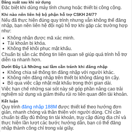
Đăng xuất sau khi sử dụng
Đặc biệt khi dùng máy tính chung hoặc thiết bị công cộng.
Khi nào nên liên hệ bộ phận hỗ trợ CSKH 24/7?
Nếu đã thực hiện đúng quy trình nhưng vẫn không thể đăng
nhập, bạn nên liên hệ đội ngũ hỗ trợ khi gặp các trường hợp
như:
Không nhận được mã xác minh.
Tài khoản bị khóa.
Không thể khôi phục mật khẩu.
Chuẩn bị sẵn các thông tin liên quan sẽ giúp quá trình hỗ trợ
diễn ra nhanh hơn.
Dưới Đây Là Những sai lầm cần tránh khi đăng nhập
Không chia sẻ thông tin đăng nhập với người khác.
Không nên đăng nhập trên thiết bị không đáng tin cậy.
Bỏ qua việc cập nhật mật khẩu trong thời gian dài.
Việc hạn chế những sai sót này sẽ góp phần nâng cao trải
nghiệm sử dụng và giảm thiểu rủi ro liên quan đến tài khoản.
Kết luận
Quy trình
đăng nhập 188M
được thiết kế theo hướng đơn
giản, nhanh chóng và thân thiện với người dùng. Chỉ cần
chuẩn bị đầy đủ thông tin tài khoản, truy cập đúng địa chỉ và
thực hiện lần lượt các bước hướng dẫn, bạn có thể đăng
nhập thành công chỉ trong vài giây.