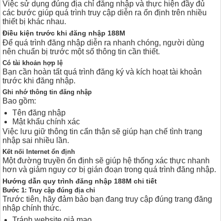
Việc sử dụng đúng địa chỉ đăng nhập và thực hiện đầy đủ
các bước giúp quá trình truy cập diễn ra ổn định trên nhiều
thiết bị khác nhau.
Điều kiện trước khi đăng nhập 188M
Để quá trình đăng nhập diễn ra nhanh chóng, người dùng
nên chuẩn bị trước một số thông tin cần thiết.
Có tài khoản hợp lệ
Bạn cần hoàn tất quá trình đăng ký và kích hoạt tài khoản
trước khi đăng nhập.
Ghi nhớ thông tin đăng nhập
Bao gồm:
Tên đăng nhập
Mật khẩu chính xác
Việc lưu giữ thông tin cẩn thận sẽ giúp hạn chế tình trạng
nhập sai nhiều lần.
Kết nối Internet ổn định
Một đường truyền ổn định sẽ giúp hệ thống xác thực nhanh
hơn và giảm nguy cơ bị gián đoạn trong quá trình đăng nhập.
Hướng dẫn quy trình đăng nhập 188M chi tiết
Bước 1: Truy cập đúng địa chỉ
Trước tiên, hãy đảm bảo bạn đang truy cập đúng trang đăng
nhập chính thức.
Tránh website giả mạo.