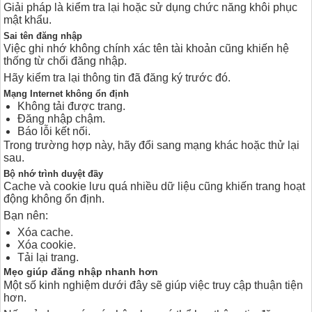
Giải pháp là kiểm tra lại hoặc sử dụng chức năng khôi phục
mật khẩu.
Sai tên đăng nhập
Việc ghi nhớ không chính xác tên tài khoản cũng khiến hệ
thống từ chối đăng nhập.
Hãy kiểm tra lại thông tin đã đăng ký trước đó.
Mạng Internet không ổn định
Không tải được trang.
Đăng nhập chậm.
Báo lỗi kết nối.
Trong trường hợp này, hãy đổi sang mạng khác hoặc thử lại
sau.
Bộ nhớ trình duyệt đầy
Cache và cookie lưu quá nhiều dữ liệu cũng khiến trang hoạt
động không ổn định.
Bạn nên:
Xóa cache.
Xóa cookie.
Tải lại trang.
Mẹo giúp đăng nhập nhanh hơn
Một số kinh nghiệm dưới đây sẽ giúp việc truy cập thuận tiện
hơn.