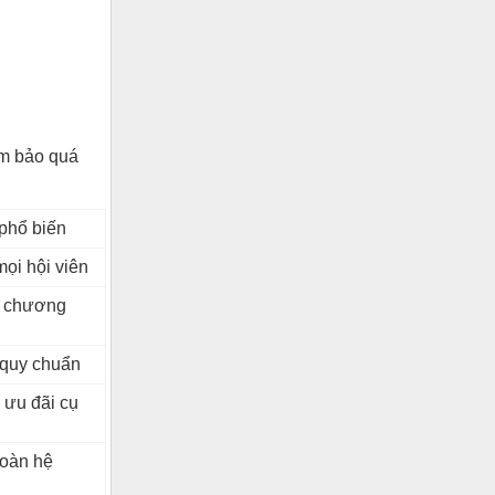
ảm bảo quá
phổ biến
mọi hội viên
g chương
 quy chuẩn
 ưu đãi cụ
toàn hệ