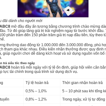
 đãi dành cho người mới
 ABC8
mở đầu đầy ấn tượng bằng chương trình chào mừng dà
đầu. Từ đó giúp tăng giá trị trải nghiệm ngay từ bước khởi đầu.
 100 phần trăm đến 150 phần trăm giá trị nạp đầu tiên, tùy theo 
thể.
ởng thường dao động từ 1.000.000 đến 3.000.000 đồng, phù hợ
h tham gia khác nhau. Điều kiện nhận thưởng được quy định r
tả, giúp người chơi dễ dàng kích hoạt và sử dụng nguồn vốn bổ
ả.
 trả siêu tốc theo ngày
 ABC8
hoàn trả mỗi ngày với tỷ lệ ổn định, giúp hội viên cân bằ
p lực tài chính trong quá trình sử dụng dịch vụ.
ng
Tỷ lệ hoàn trả
Thời gian nhận hoàn trả
0,5% – 1,0%
5 – 10 phút sau khi tổng k
 tuyến
0,8% – 1,2%
Trong ngày, xử lý tự động