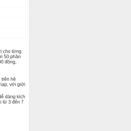
rị cho từng
ến 50 phần
00 đồng,
 trên hệ
ạp, với giới
dễ dàng kích
i từ 3 đến 7