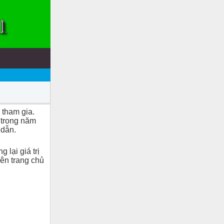
 tham gia.
 trong năm
 dẫn.
lại giá trị
rên trang chủ