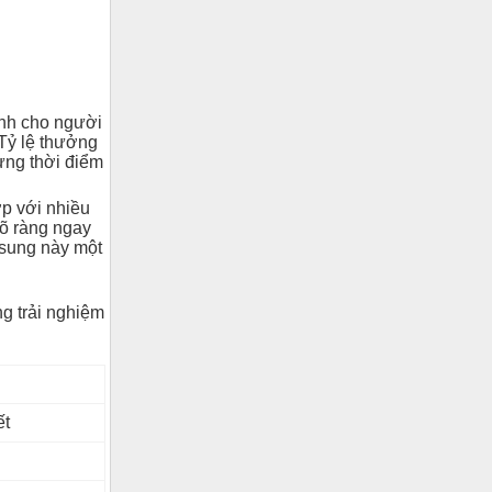
nh cho người
 Tỷ lệ thưởng
từng thời điểm
p với nhiều
õ ràng ngay
 sung này một
ng trải nghiệm
ết