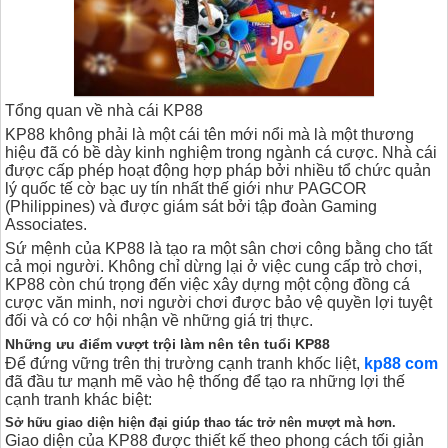
Tổng quan về nhà cái KP88
KP88 không phải là một cái tên mới nổi mà là một thương
hiệu đã có bề dày kinh nghiệm trong ngành cá cược. Nhà cái
được cấp phép hoạt động hợp pháp bởi nhiều tổ chức quản
lý quốc tế cờ bạc uy tín nhất thế giới như PAGCOR
(Philippines) và được giám sát bởi tập đoàn Gaming
Associates.
Sứ mệnh của KP88 là tạo ra một sân chơi công bằng cho tất
cả mọi người. Không chỉ dừng lại ở việc cung cấp trò chơi,
KP88 còn chú trọng đến việc xây dựng một cộng đồng cá
cược văn minh, nơi người chơi được bảo vệ quyền lợi tuyệt
đối và có cơ hội nhận về những giá trị thực.
Những ưu điểm vượt trội làm nên tên tuổi KP88
Để đứng vững trên thị trường cạnh tranh khốc liệt,
kp88 com
đã đầu tư mạnh mẽ vào hệ thống để tạo ra những lợi thế
cạnh tranh khác biệt:
Sở hữu giao diện hiện đại giúp thao tác trở nên mượt mà hơn.
Giao diện của KP88 được thiết kế theo phong cách tối giản