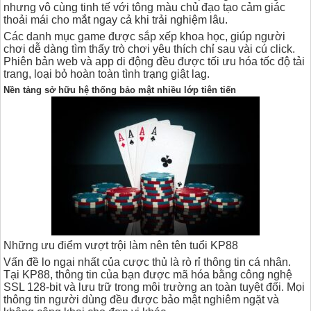
nhưng vô cùng tinh tế với tông màu chủ đạo tạo cảm giác
thoải mái cho mắt ngay cả khi trải nghiệm lâu.
Các danh mục game được sắp xếp khoa học, giúp người
chơi dễ dàng tìm thấy trò chơi yêu thích chỉ sau vài cú click.
Phiên bản web và app di động đều được tối ưu hóa tốc độ tải
trang, loại bỏ hoàn toàn tình trạng giật lag.
Nền tảng sở hữu hệ thống bảo mật nhiều lớp tiên tiến
Những ưu điểm vượt trội làm nên tên tuổi KP88
Vấn đề lo ngại nhất của cược thủ là rò rỉ thông tin cá nhân.
Tại KP88, thông tin của bạn được mã hóa bằng công nghệ
SSL 128-bit và lưu trữ trong môi trường an toàn tuyệt đối. Mọi
thông tin người dùng đều được bảo mật nghiêm ngặt và