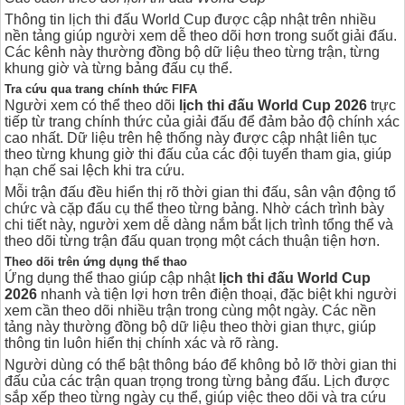
Thông tin lịch thi đấu World Cup được cập nhật trên nhiều
nền tảng giúp người xem dễ theo dõi hơn trong suốt giải đấu.
Các kênh này thường đồng bộ dữ liệu theo từng trận, từng
khung giờ và từng bảng đấu cụ thể.
Tra cứu qua trang chính thức FIFA
Người xem có thể theo dõi
lịch thi đấu World Cup 2026
trực
tiếp từ trang chính thức của giải đấu để đảm bảo độ chính xác
cao nhất. Dữ liệu trên hệ thống này được cập nhật liên tục
theo từng khung giờ thi đấu của các đội tuyển tham gia, giúp
hạn chế sai lệch khi tra cứu.
Mỗi trận đấu đều hiển thị rõ thời gian thi đấu, sân vận động tổ
chức và cặp đấu cụ thể theo từng bảng. Nhờ cách trình bày
chi tiết này, người xem dễ dàng nắm bắt lịch trình tổng thể và
theo dõi từng trận đấu quan trọng một cách thuận tiện hơn.
Theo dõi trên ứng dụng thể thao
Ứng dụng thể thao giúp cập nhật
lịch thi đấu World Cup
2026
nhanh và tiện lợi hơn trên điện thoại, đặc biệt khi người
xem cần theo dõi nhiều trận trong cùng một ngày. Các nền
tảng này thường đồng bộ dữ liệu theo thời gian thực, giúp
thông tin luôn hiển thị chính xác và rõ ràng.
Người dùng có thể bật thông báo để không bỏ lỡ thời gian thi
đấu của các trận quan trọng trong từng bảng đấu. Lịch được
sắp xếp theo từng ngày cụ thể, giúp việc theo dõi và tra cứu