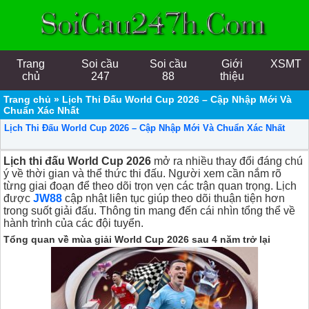
Trang
Soi cầu
Soi cầu
Giới
XSMT
chủ
247
88
thiệu
Trang chủ
»
Lịch Thi Đấu World Cup 2026 – Cập Nhập Mới Và
Chuẩn Xác Nhất
Lịch Thi Đấu World Cup 2026 – Cập Nhập Mới Và Chuẩn Xác Nhất
Lịch thi đấu World Cup 2026
mở ra nhiều thay đổi đáng chú
ý về thời gian và thể thức thi đấu. Người xem cần nắm rõ
từng giai đoạn để theo dõi trọn vẹn các trận quan trọng. Lịch
được
JW88
cập nhật liên tục giúp theo dõi thuận tiện hơn
trong suốt giải đấu. Thông tin mang đến cái nhìn tổng thể về
hành trình của các đội tuyển.
Tổng quan về mùa giải World Cup 2026 sau 4 năm trở lại