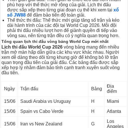
phù hợp với thể thức mở rộng của giải. Lịch thi đấu
được sắp xếp theo từng giai đoạn cụ thể khi xem tại
xổ
số JW88
để đảm bảo tiến độ toàn giải.
Thể thức thi đấu: Thể thức mới giúp tăng số trận và kéo
dài hành trình của các đội tại World Cup 2026. Mỗi đội
phải thi đấu nhiều lượt hơn để giành quyền đi tiếp vào
vòng sau, nên từng trận đều có ý nghĩa quan trọng hơn.
Tổng quan lịch thi đấu vòng bảng World Cup mới nhất
Lịch thi đấu World Cup 2026
vòng bảng mang đến nhiều
trận mở màn hấp dẫn giữa các khu vực khác nhau. Người
xem dễ dàng theo dõi từng khung giờ để không bỏ lỡ trận
quan trọng đầu tiên của giải đấu. Các bảng đấu được sắp
xếp hợp lý nhằm đảm bảo tính cạnh tranh xuyên suốt vòng
đầu tiên.
Địa
Ngày
Trận đấu
Bảng
điểm
15/06
Saudi Arabia vs Uruguay
H
Miami
15/06
Spain vs Cabo Verde
H
Atlanta
Los
15/06
Iran vs New Zealand
G
Angeles