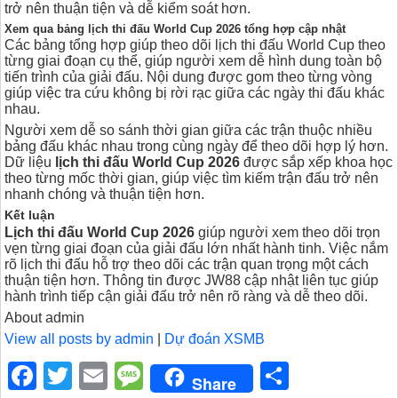
trở nên thuận tiện và dễ kiểm soát hơn.
Xem qua bảng lịch thi đấu World Cup 2026 tổng hợp cập nhật
Các bảng tổng hợp giúp theo dõi lịch thi đấu World Cup theo
từng giai đoạn cụ thể, giúp người xem dễ hình dung toàn bộ
tiến trình của giải đấu. Nội dung được gom theo từng vòng
giúp việc tra cứu không bị rời rạc giữa các ngày thi đấu khác
nhau.
Người xem dễ so sánh thời gian giữa các trận thuộc nhiều
bảng đấu khác nhau trong cùng ngày để theo dõi hợp lý hơn.
Dữ liệu
lịch thi đấu World Cup 2026
được sắp xếp khoa học
theo từng mốc thời gian, giúp việc tìm kiếm trận đấu trở nên
nhanh chóng và thuận tiện hơn.
Kết luận
Lịch thi đấu World Cup 2026
giúp người xem theo dõi trọn
vẹn từng giai đoạn của giải đấu lớn nhất hành tinh. Việc nắm
rõ lịch thi đấu hỗ trợ theo dõi các trận quan trọng một cách
thuận tiện hơn. Thông tin được JW88 cập nhật liên tục giúp
hành trình tiếp cận giải đấu trở nên rõ ràng và dễ theo dõi.
About admin
View all posts by admin
|
Dự đoán XSMB
F
T
E
M
S
Share