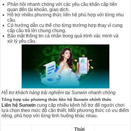
Phản hồi nhanh chóng với các yêu cầu khẩn cấp liên
quan đến tài khoản, giao dịch.
Hỗ trợ nhiều phương thức liên hệ phù hợp với từng nhu
cầu.
Có hướng dẫn cụ thể cho từng trường hợp thay vì cung
cấp câu trả lời chung chung.
Bảo mật thông tin cá nhân trong quá trình xác minh và
xử lý yêu cầu.
Hỗ trợ khách hàng trải nghiệm tại Sunwin nhanh chóng
Tổng hợp các phương thức liên hệ Sunwin chính thức
Liên hệ Sunwin
cung cấp nhiều kênh hỗ trợ để người chơi
lựa chọn theo mức độ cần thiết. Mỗi phương thức có ưu điểm
riêng, phù hợp với từng tình huống khác nhau.
Thời