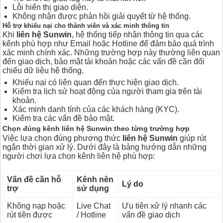
Lỗi hiển thị giao diện.
Không nhận được phản hồi giải quyết từ hệ thống.
Hỗ trợ khiếu nại cho thành viên và xác minh thông tin
Khi
liên hệ Sunwin
, hệ thống tiếp nhận thông tin qua các
kênh phù hợp như Email hoặc Hotline để đảm bảo quá trình
xác minh chính xác. Những trường hợp này thường liên quan
đến giao dịch, bảo mật tài khoản hoặc các vấn đề cần đối
chiếu dữ liệu hệ thống.
Khiếu nại có liên quan đến thực hiện giao dịch.
Kiểm tra lịch sử hoạt động của người tham gia trên tài
khoản.
Xác minh danh tính của các khách hàng (KYC).
Kiểm tra các vấn đề bảo mật.
Chọn đúng kênh liên hệ Sunwin theo từng trường hợp
Việc lựa chọn đúng phương thức
liên hệ Sunwin
giúp rút
ngắn thời gian xử lý. Dưới đây là bảng hướng dẫn những
người chơi lựa chọn kênh liên hệ phù hợp:
Vấn đề cần hỗ
Kênh nên
Lý do
trợ
sử dụng
Không nạp hoặc
Live Chat
Ưu tiên xử lý nhanh các
rút tiền được
/ Hotline
vấn đề giao dịch