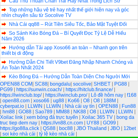
k
Cầu Thủ Thuận Chân Trái Hay Nhất Trong Lịch Sử
Top những hậu vệ trẻ hay nhất thế giới hiện nay và góc
nhìn chuyên sâu từ Socolive TV
Nhà Cái qq88 – Rút Tiền Siêu Tốc, Bảo Mật Tuyệt Đối
So Sánh Kèo Bóng Đá – Bí Quyết Đọc Tỷ Lệ Dễ Hiểu
Năm 2026
Hướng dẫn Tải app Xoso66 an toàn – Nhanh gọn trên
thiết bị di động
Hướng Dẫn Chi Tiết V9bet Đăng Nhập Nhanh Chóng và
An Toàn Nhất 2024
Kèo Bóng Đá – Hướng Dẫn Toàn Diện Cho Người Mới
OPEN88 COM
|
SC88
|
bongdalu
|
socolive
|
SHBET
|
PG88
|
PG99
|
https://sunwin.coach/
|
https://hitclub.finance/
|
https://iwinclub.top/
|
https://iwinclub.pro/
|
Lô đề hôm nay
|
f168
|
open88.com
|
xoso66
|
ug88
|
Ko66
|
O8
|
O8
|
188M
|
cyberpat.io
|
LLWIN
|
LLWIN
|
Nhà cái uy tín
|
OPEN88
|
Fun88
|
hm88
|
GO88
|
Sao789
|
MM88
|
NK88
|
O8
|
LLWIN
|
LLWIN
|
Xoilac link
|
xem bóng đá trực tuyến
|
Xoilac 365 TV
|
bong da
truc tiep dem nay
|
https://vn88.cn.com
|
UY88
|
GO99
|
https://go88a.click
|
QS88
|
boc88
|
JBO Thailand
|
JBO
|
12bet
|
soi kèo nhà cái
|
tỷ lệ kèo nhà cái
|