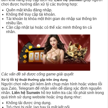
chơi được hướng dẫn xử lý các trường hợp:
Quên mật khẩu đăng nhập.
Không thể truy cập tài khoản.
Tài khoản bị khóa một thời gian do nhập sai thông tin
nhiều lần.
Cần cập nhật lại hoặc có thể xác minh thông tin cá
nhân.
Các vấn đề sẽ được cổng game giải quyết
Xử lý lỗi kỹ thuật thường gặp trên ứng dụng
Người chơi nên gửi kèm ảnh chụp màn hình hoặc video lỗi
qua Zalo, Telegram để nhân viên dễ dàng xác định nguyên
nhân.
Liên hệ Sunwin
hỗ trợ kiểm tra các lỗi phát sinh trong
quá trình sử dụng website hoặc ứng dụng như:
Không tải được ứng dụng.
Trò chơi bị giật, lag hay là mất kết nối.