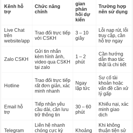
gian
Kênh hỗ
Chức năng
Trường hợp
phản
trợ
chính
nên sử dụng
hồi dự
kiến
Live Chat
Lỗi nạp rút, lỗi
Trao đổi trực tiếp
3 – 10
trên
truy cập, cần
với CSKH
giây
website/app
hỗ trợ ngay
Gửi tin nhắn
Cần hướng
kèm hình ảnh,
1 – 2
Zalo CSKH
dẫn thao tác
video qua CSKH
phút
thật là chi tiết
tại zalo
Sự cố tài
Trao đổi trực tiếp
Ngay
khoản hoặc
Hotline
rất đơn giản, xác
lập tức
vấn đề cần xử
minh nhanh
lý gấp
Tiếp nhận yêu
Khiếu nại, xác
Email hỗ
30 – 60
cầu dài, cần lưu
minh giao
trợ
phút
trữ thông tin
dịch
Liên hệ nhanh
Khi không
Telegram
chóng cực kỳ
Khoảng
thuận tiện sử