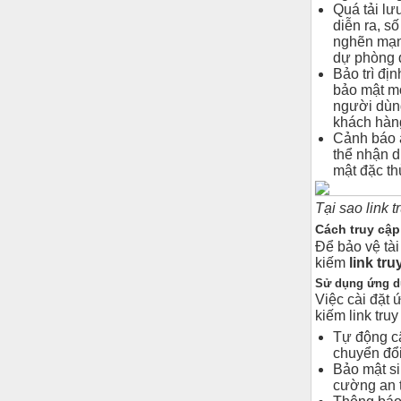
Quá tải lư
diễn ra, s
nghẽn mạng
dự phòng đ
Bảo trì đị
bảo mật mớ
người dùng
khách hàn
Cảnh báo a
thể nhận d
mật đặc th
Tại sao link 
Cách truy cập 
Để bảo vệ tà
kiếm
link tru
Sử dụng ứng d
Việc cài đặt 
kiếm link tru
Tự động c
chuyển đổi
Bảo mật si
cường an t