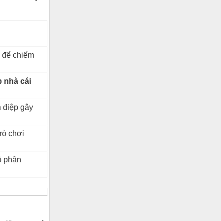
u để chiếm
p nhà cái
 điệp gây
rò chơi
ộ phận