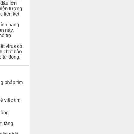
 đấu lớn
 hiện tượng
 liên kết
tính năng
an này,
hỗ trợ
ệt virus có
nh chất bảo
p tự động.
ng pháp tìm
ề việc tìm
động
, tăng