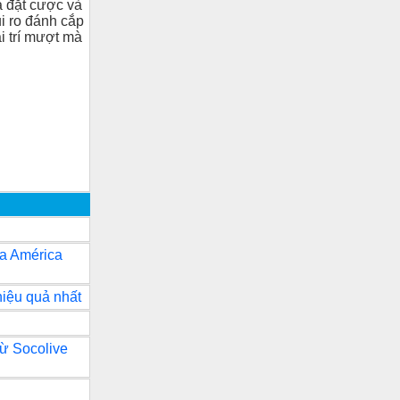
a đặt cược và
ủi ro đánh cắp
i trí mượt mà
pa América
hiệu quả nhất
từ Socolive