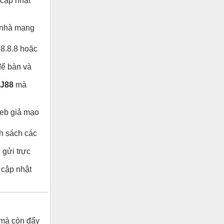
 cập nhật
ừ nhà mạng
.8.8.8 hoặc
để bàn và
J88
mà
web giả mạo
h sách các
 gửi trực
 cập nhật
 mà còn đẩy