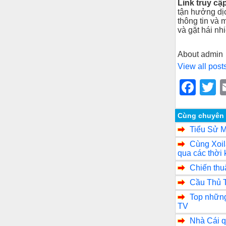
Link truy cậ
tận hưởng dịc
thông tin và 
và gặt hái nhi
About admin
View all post
F
T
a
w
c
tt
Cùng chuyên
Tiểu Sử 
e
e
Cùng Xoil
b
qua các thời 
o
Chiến thu
o
Cầu Thủ T
k
Top những
TV
Nhà Cái q