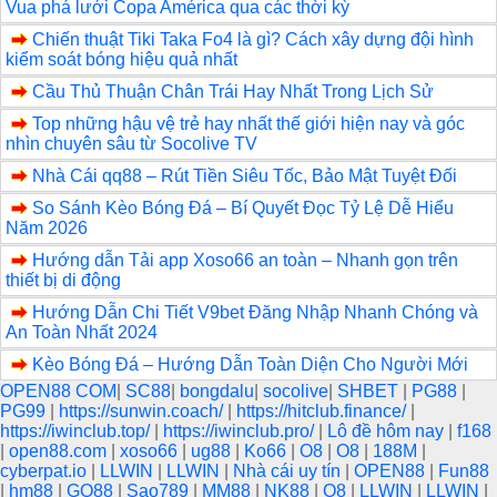
Vua phá lưới Copa América qua các thời kỳ
o
e
Chiến thuật Tiki Taka Fo4 là gì? Cách xây dựng đội hình
o
kiểm soát bóng hiệu quả nhất
k
Cầu Thủ Thuận Chân Trái Hay Nhất Trong Lịch Sử
Top những hậu vệ trẻ hay nhất thế giới hiện nay và góc
nhìn chuyên sâu từ Socolive TV
Nhà Cái qq88 – Rút Tiền Siêu Tốc, Bảo Mật Tuyệt Đối
So Sánh Kèo Bóng Đá – Bí Quyết Đọc Tỷ Lệ Dễ Hiểu
Năm 2026
Hướng dẫn Tải app Xoso66 an toàn – Nhanh gọn trên
thiết bị di động
Hướng Dẫn Chi Tiết V9bet Đăng Nhập Nhanh Chóng và
An Toàn Nhất 2024
Kèo Bóng Đá – Hướng Dẫn Toàn Diện Cho Người Mới
OPEN88 COM
|
SC88
|
bongdalu
|
socolive
|
SHBET
|
PG88
|
PG99
|
https://sunwin.coach/
|
https://hitclub.finance/
|
https://iwinclub.top/
|
https://iwinclub.pro/
|
Lô đề hôm nay
|
f168
|
open88.com
|
xoso66
|
ug88
|
Ko66
|
O8
|
O8
|
188M
|
cyberpat.io
|
LLWIN
|
LLWIN
|
Nhà cái uy tín
|
OPEN88
|
Fun88
|
hm88
|
GO88
|
Sao789
|
MM88
|
NK88
|
O8
|
LLWIN
|
LLWIN
|