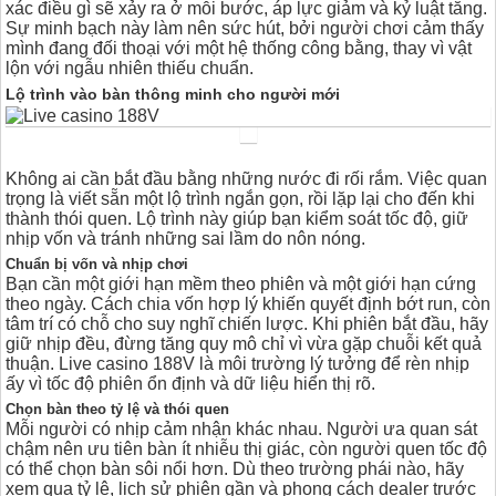
xác điều gì sẽ xảy ra ở mỗi bước, áp lực giảm và kỷ luật tăng.
Sự minh bạch này làm nên sức hút, bởi người chơi cảm thấy
mình đang đối thoại với một hệ thống công bằng, thay vì vật
lộn với ngẫu nhiên thiếu chuẩn.
Lộ trình vào bàn thông minh cho người mới
Không ai cần bắt đầu bằng những nước đi rối rắm. Việc quan
trọng là viết sẵn một lộ trình ngắn gọn, rồi lặp lại cho đến khi
thành thói quen. Lộ trình này giúp bạn kiểm soát tốc độ, giữ
nhịp vốn và tránh những sai lầm do nôn nóng.
Chuẩn bị vốn và nhịp chơi
Bạn cần một giới hạn mềm theo phiên và một giới hạn cứng
theo ngày. Cách chia vốn hợp lý khiến quyết định bớt run, còn
tâm trí có chỗ cho suy nghĩ chiến lược. Khi phiên bắt đầu, hãy
giữ nhịp đều, đừng tăng quy mô chỉ vì vừa gặp chuỗi kết quả
thuận. Live casino 188V là môi trường lý tưởng để rèn nhịp
ấy vì tốc độ phiên ổn định và dữ liệu hiển thị rõ.
Chọn bàn theo tỷ lệ và thói quen
Mỗi người có nhịp cảm nhận khác nhau. Người ưa quan sát
chậm nên ưu tiên bàn ít nhiễu thị giác, còn người quen tốc độ
có thể chọn bàn sôi nổi hơn. Dù theo trường phái nào, hãy
xem qua tỷ lệ, lịch sử phiên gần và phong cách dealer trước