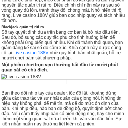
nguyên tắc quản trị rủi ro. Điều chỉnh chỉ nên xảy ra sau số
vòng quay đủ lớn, tránh thay đổi chóng mặt. Nhờ hiển thị rõ
ràng, Live casino 188V giúp bạn đọc nhịp quay và tách nhiễu
tốt hơn.
Blackjack quản trị rủi ro
Sổ tay quyết định dựa trên bảng cơ bản là bờ rào đầu tiên.
Sau đó, bổ sung các quy tắc phụ cho tình huống biên để
không phải ứng biến quá nhiều. Khi đã thành thói quen, bạn
giảm đáng kể sai số do cảm xúc. Khía cạnh này được củng
cố tại
Live casino 188V
nhờ quy trình bàn nhất quán, hỗ trợ
người chơi bám sát phương pháp.
Một phiên chơi trọn vẹn thường bắt đầu từ mười phút
quan sát có chủ đích.
Bạn theo dõi nhịp tay của dealer, tốc độ lật, khoảng dừng
giữa các thao tác và sự nhất quán của giọng nói. Những tín
hiệu này không phải để mê tín, mà để đo mức ổn định của
bàn. Khi nhịp đều, não bạn dễ đồng bộ, quyết định bớt chao
đảo. Nếu cảm thấy nhịp bàn có biến động nhẹ, hãy cho mình
thêm một vòng quan sát nữa trước khi vào ván đầu tiên. Sự
kiên nhẫn ngắn này thường tiết kiệm cả phiên.