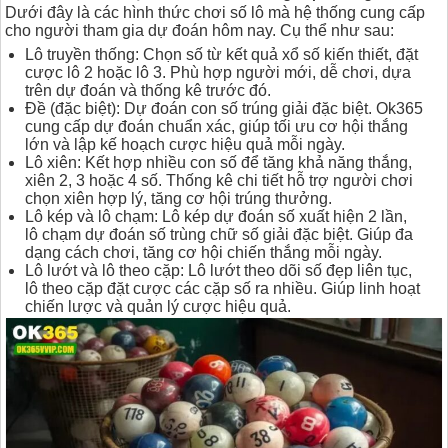
Dưới đây là các hình thức chơi số lô mà hệ thống cung cấp
cho người tham gia dự đoán hôm nay. Cụ thể như sau:
Lô truyền thống: Chọn số từ kết quả xổ số kiến thiết, đặt
cược lô 2 hoặc lô 3. Phù hợp người mới, dễ chơi, dựa
trên dự đoán và thống kê trước đó.
Đề (đặc biệt): Dự đoán con số trúng giải đặc biệt. Ok365
cung cấp dự đoán chuẩn xác, giúp tối ưu cơ hội thắng
lớn và lập kế hoạch cược hiệu quả mỗi ngày.
Lô xiên: Kết hợp nhiều con số để tăng khả năng thắng,
xiên 2, 3 hoặc 4 số. Thống kê chi tiết hỗ trợ người chơi
chọn xiên hợp lý, tăng cơ hội trúng thưởng.
Lô kép và lô chạm: Lô kép dự đoán số xuất hiện 2 lần,
lô chạm dự đoán số trùng chữ số giải đặc biệt. Giúp đa
dạng cách chơi, tăng cơ hội chiến thắng mỗi ngày.
Lô lướt và lô theo cặp: Lô lướt theo dõi số đẹp liên tục,
lô theo cặp đặt cược các cặp số ra nhiều. Giúp linh hoạt
chiến lược và quản lý cược hiệu quả.