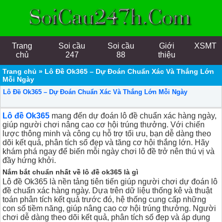
Trang
Soi cầu
Soi cầu
Giới
XSMT
chủ
247
88
thiệu
Trang chủ
»
Lô Đề Ok365 – Dự Đoán Chuẩn Xác Và Thắng Lớn
Mỗi Ngày
Lô Đề Ok365 – Dự Đoán Chuẩn Xác Và Thắng Lớn Mỗi Ngày
Lô đề Ok365
mang đến dự đoán lô đề chuẩn xác hàng ngày,
giúp người chơi nâng cao cơ hội trúng thưởng. Với chiến
lược thông minh và công cụ hỗ trợ tối ưu, bạn dễ dàng theo
dõi kết quả, phân tích số đẹp và tăng cơ hội thắng lớn. Hãy
khám phá ngay để biến mỗi ngày chơi lô đề trở nên thú vị và
đầy hứng khởi.
Nắm bắt chuẩn nhất về lô đề ok365 là gì
Lô đề Ok365 là nền tảng tiên tiến giúp người chơi dự đoán lô
đề chuẩn xác hàng ngày. Dựa trên dữ liệu thống kê và thuật
toán phân tích kết quả trước đó, hệ thống cung cấp những
con số tiềm năng, giúp nâng cao cơ hội trúng thưởng. Người
chơi dễ dàng theo dõi kết quả, phân tích số đẹp và áp dụng