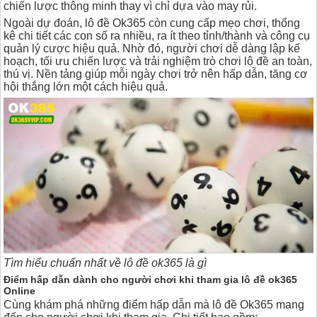
chiến lược thông minh thay vì chỉ dựa vào may rủi.
Ngoài dự đoán, lô đề Ok365 còn cung cấp mẹo chơi, thống
kê chi tiết các con số ra nhiều, ra ít theo tỉnh/thành và công cụ
quản lý cược hiệu quả. Nhờ đó, người chơi dễ dàng lập kế
hoạch, tối ưu chiến lược và trải nghiệm trò chơi lô đề an toàn,
thú vị. Nền tảng giúp mỗi ngày chơi trở nên hấp dẫn, tăng cơ
hội thắng lớn một cách hiệu quả.
Tìm hiểu chuẩn nhất về lô đề ok365 là gì
Điểm hấp dẫn dành cho người chơi khi tham gia lô đề ok365
Online
Cùng khám phá những điểm hấp dẫn mà lô đề Ok365 mang