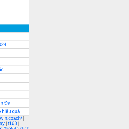
024
ác
ện Đại
o hiệu quả
unwin.coach/
|
nay
|
f168
|
ps://go88a.click