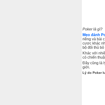
Poker là gì?
Mẹo đánh P
riêng và bài 
cược khác nh
bộ đối thủ bỏ 
Khác với nhiề
có chiến thuậ
Đây cũng là l
giới.
Lý do Poker l