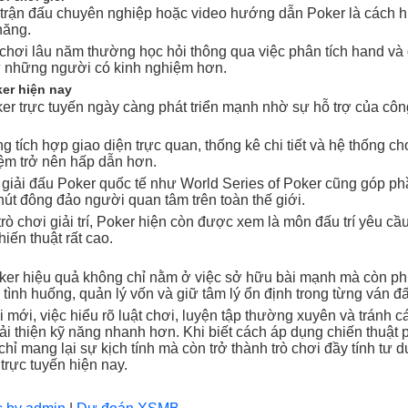
 trận đấu chuyên nghiệp hoặc video hướng dẫn Poker là cách h
năng.
chơi lâu năm thường học hỏi thông qua việc phân tích hand và
từ những người có kinh nghiệm hơn.
er hiện nay
er trực tuyến ngày càng phát triển mạnh nhờ sự hỗ trợ của cô
g tích hợp giao diện trực quan, thống kê chi tiết và hệ thống c
iệm trở nên hấp dẫn hơn.
 giải đấu Poker quốc tế như World Series of Poker cũng góp phầ
hút đông đảo người quan tâm trên toàn thế giới.
trò chơi giải trí, Poker hiện còn được xem là môn đấu trí yêu c
hiến thuật rất cao.
er hiệu quả không chỉ nằm ở việc sở hữu bài mạnh mà còn ph
tình huống, quản lý vốn và giữ tâm lý ổn định trong từng ván đ
 mới, việc hiểu rõ luật chơi, luyện tập thường xuyên và tránh c
ải thiện kỹ năng nhanh hơn. Khi biết cách áp dụng chiến thuật 
hỉ mang lại sự kịch tính mà còn trở thành trò chơi đầy tính tư 
 trực tuyến hiện nay.