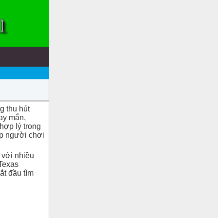
g thu hút
may mắn,
hợp lý trong
úp người chơi
n với nhiều
Texas
ắt đầu tìm