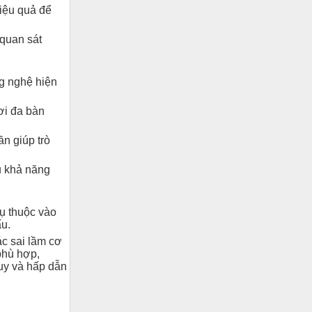
iệu quả để
 quan sát
ng nghệ hiện
hơi đa bàn
n giúp trò
ầu khả năng
ụ thuộc vào
ấu.
ác sai lầm cơ
phù hợp,
duy và hấp dẫn