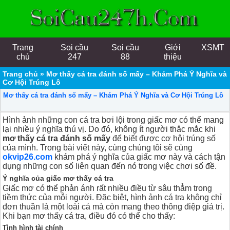
Trang
Soi cầu
Soi cầu
Giới
XSMT
chủ
247
88
thiệu
Trang chủ
»
Mơ thấy cá tra đánh số mấy – Khám Phá Ý Nghĩa và
Cơ Hội Trúng Lô
Mơ thấy cá tra đánh số mấy – Khám Phá Ý Nghĩa và Cơ Hội Trúng Lô
Hình ảnh những con cá tra bơi lội trong giấc mơ có thể mang
lại nhiều ý nghĩa thú vị. Do đó, không ít người thắc mắc khi
mơ thấy cá tra đánh số mấy
để biết được cơ hội trúng số
của mình. Trong bài viết này, cùng chúng tôi sẽ cùng
okvip26.com
khám phá ý nghĩa của giấc mơ này và cách tận
dụng những con số liên quan đến nó trong việc chơi số đề.
Ý nghĩa của giấc mơ thấy cá tra
Giấc mơ có thể phản ánh rất nhiều điều từ sâu thẳm trong
tiềm thức của mỗi người. Đặc biệt, hình ảnh cá tra không chỉ
đơn thuần là một loài cá mà còn mang theo thông điệp giá trị.
Khi bạn mơ thấy cá tra, điều đó có thể cho thấy:
Tình hình tài chính