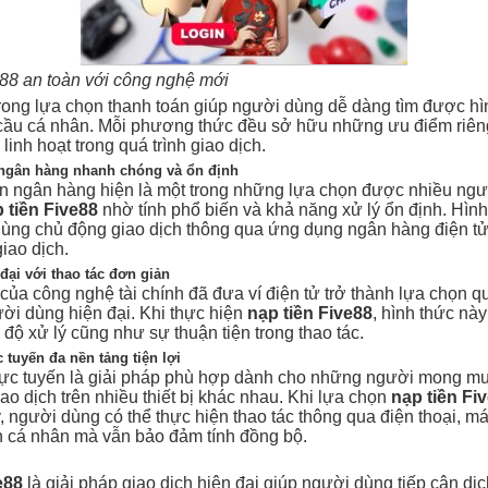
e88 an toàn với công nghệ mới
rong lựa chọn thanh toán giúp người dùng dễ dàng tìm được hì
cầu cá nhân. Mỗi phương thức đều sở hữu những ưu điểm riên
linh hoạt trong quá trình giao dịch.
ngân hàng nhanh chóng và ổn định
 ngân hàng hiện là một trong những lựa chọn được nhiều ngườ
 tiền Five88
nhờ tính phổ biến và khả năng xử lý ổn định. Hìn
ùng chủ động giao dịch thông qua ứng dụng ngân hàng điện tử
giao dịch.
 đại với thao tác đơn giản
 của công nghệ tài chính đã đưa ví điện tử trở thành lựa chọn q
ời dùng hiện đại. Khi thực hiện
nạp tiền Five88
, hình thức này
c độ xử lý cũng như sự thuận tiện trong thao tác.
 tuyến đa nền tảng tiện lợi
rực tuyến là giải pháp phù hợp dành cho những người mong mu
iao dịch trên nhiều thiết bị khác nhau. Khi lựa chọn
nạp tiền Fi
, người dùng có thể thực hiện thao tác thông qua điện thoại, m
h cá nhân mà vẫn bảo đảm tính đồng bộ.
e88
là giải pháp giao dịch hiện đại giúp người dùng tiếp cận dị