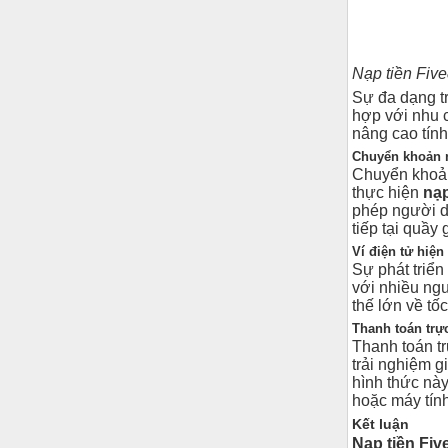
Nạp tiền Fiv
Sự đa dạng t
hợp với nhu 
nâng cao tính 
Chuyển khoản 
Chuyển khoản
thực hiện
nạp
phép người d
tiếp tại quầy 
Ví điện tử hiện
Sự phát triển
với nhiều ngư
thế lớn về tố
Thanh toán trực
Thanh toán t
trải nghiệm g
hình thức này
hoặc máy tín
Kết luận
Nạp tiền Fiv