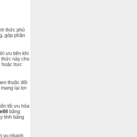
nh thức phù
g, góp phần
i ưu tiên khi
h thức này cho
 hoặc trực
uen thuộc đối
 mang lại lợi
ốn tối ưu hóa
ve88
bằng
áy tính bảng
ch vụ nhanh