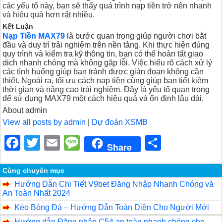
các yếu tố này, bạn sẽ thấy quá trình nạp tiền trở nên nhanh
và hiệu quả hơn rất nhiều.
Kết Luận
Nạp Tiền MAX79
là bước quan trọng giúp người chơi bắt
đầu và duy trì trải nghiệm trên nền tảng. Khi thực hiện đúng
quy trình và kiểm tra kỹ thông tin, bạn có thể hoàn tất giao
dịch nhanh chóng mà không gặp lỗi. Việc hiểu rõ cách xử lý
các tình huống giúp bạn tránh được gián đoạn không cần
thiết. Ngoài ra, tối ưu cách nạp tiền cũng giúp bạn tiết kiệm
thời gian và nâng cao trải nghiệm. Đây là yếu tố quan trọng
để sử dụng MAX79 một cách hiệu quả và ổn định lâu dài.
About admin
View all posts by admin
|
Dự đoán XSMB
F
T
E
M
S
Share
a
wi
m
e
h
c
tt
ail
ss
ar
Cùng chuyên mục
Hướng Dẫn Chi Tiết V9bet Đăng Nhập Nhanh Chóng và
e
er
a
e
An Toàn Nhất 2024
b
g
Kèo Bóng Đá – Hướng Dẫn Toàn Diện Cho Người Mới
Hướng dẫn Đăng nhập C54 an toàn nhanh chóng cho