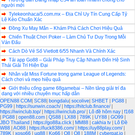
o
e
người mới
o
Tylekeonhacai5.com.mx – Địa Chỉ Uy Tín Cung Cấp Tỷ
k
Lệ Kèo Chuẩn Xác
Đồng Xu May Mắn – Khám Phá Cách Chơi Hiệu Quả
Chiến Thuật Chơi Poker – Làm Chủ Tư Duy Trong Mỗi
Ván Đấu
Cách Dò Vé Số Vietlott 6/55 Nhanh Và Chính Xác
Tải app Go88 – Giải Pháp Truy Cập Nhanh Đến Hệ Sinh
Thái Giải Trí Hiện Đại
Nhân vật Miss Fortune trong game League of Legends:
Cách chơi và mẹo hiệu quả
Giới thiệu cổng game 68gamebai – Nền tảng giải trí đa
dạng với nhiều chuyên mục hấp dẫn
OPEN88 COM
|
SC88
|
bongdalu
|
socolive
|
SHBET
|
PG88
|
PG99
|
https://sunwin.coach/
|
https://hitclub.finance/
|
https://iwinclub.top/
|
https://iwinclub.pro/
|
Lô đề hôm nay
|
f168
|
PG88
|
open88.com
|
QS88
|
LX88
|
789K
|
UY88
|
GO99
|
JBO Thailand
|
https://go88a.click
|
MM88
|
cakhia tv
|
Lô Đề
W88
|
AO88
|
https://luck8386.com/
|
https://uy88play.com/
|
789K
|
xoso66
|
ug88
|
Ko66
|
O8
|
O8
|
188M
|
cyberpat.io
|