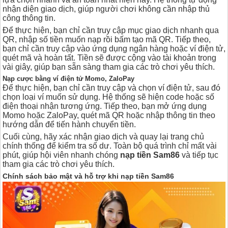
nhận diện giao dịch, giúp người chơi không cần nhập thủ
công thông tin.
Để thực hiện, bạn chỉ cần truy cập mục giao dịch nhanh qua
QR, nhập số tiền muốn nạp rồi bấm tạo mã QR. Tiếp theo,
bạn chỉ cần truy cập vào ứng dụng ngân hàng hoặc ví điện tử,
quét mã và hoàn tất. Tiền sẽ được cộng vào tài khoản trong
vài giây, giúp bạn sẵn sàng tham gia các trò chơi yêu thích.
Nạp cược bằng ví điện tử Momo, ZaloPay
Để thực hiện, bạn chỉ cần truy cập và chọn ví điện tử, sau đó
chọn loại ví muốn sử dụng. Hệ thống sẽ hiện code hoặc số
điện thoại nhận tương ứng. Tiếp theo, bạn mở ứng dụng
Momo hoặc ZaloPay, quét mã QR hoặc nhập thông tin theo
hướng dẫn để tiến hành chuyển tiền.
Cuối cùng, hãy xác nhận giao dịch và quay lại trang chủ
chính thống để kiểm tra số dư. Toàn bộ quá trình chỉ mất vài
phút, giúp hội viên nhanh chóng
nạp tiền Sam86
và tiếp tục
tham gia các trò chơi yêu thích.
Chính sách bảo mật và hỗ trợ khi nạp tiền Sam86