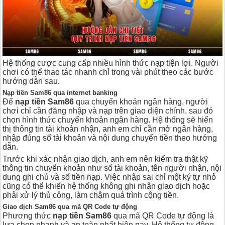
Hệ thống cược cung cấp nhiều hình thức nạp tiện lợi. Người
chơi có thể thao tác nhanh chỉ trong vài phút theo các bước
hướng dẫn sau.
Nạp tiền Sam86 qua internet banking
Để
nạp tiền Sam86
qua chuyển khoản ngân hàng, người
chơi chỉ cần đăng nhập và nạp trên giao diện chính, sau đó
chọn hình thức chuyển khoản ngân hàng. Hệ thống sẽ hiển
thị thông tin tài khoản nhận, anh em chỉ cần mở ngân hàng,
nhập đúng số tài khoản và nội dung chuyển tiền theo hướng
dẫn.
Trước khi xác nhận giao dịch, anh em nên kiểm tra thật kỹ
thông tin chuyển khoản như số tài khoản, tên người nhận, nội
dung ghi chú và số tiền nạp. Việc nhập sai chỉ một ký tự nhỏ
cũng có thể khiến hệ thống không ghi nhận giao dịch hoặc
phải xử lý thủ công, làm chậm quá trình cộng tiền.
Giao dịch Sam86 qua mã QR Code tự động
Phương thức
nạp tiền Sam86
qua mã QR Code tự động là
lựa chọn nhanh và an toàn nhất hiện nay. Hệ thống tự động