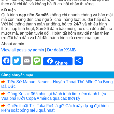
theo dõi chi tiết và không bỏ lỡ cơ hội nhận thưởng.
Kết luận
Quá trình
nạp tiền Sam86
không chỉ nhanh chóng và bảo mật
mà còn mang đến cho người chơi hàng loạt ưu đãi hấp dẫn.
Với hệ thống thanh toán tự động, hỗ trợ 24/7 và nhiều hình
thức nạp linh hoạt, Sam86 đảm bảo mọi giao dịch đều diễn ra
mượt mà, an toàn tuyệt đối. Hoàn tất hôm nay để nhận thêm
ưu đãi hấp dẫn và bắt đầu hành trình cá cược của bạn.
About admin
View all posts by admin
|
Dự đoán XSMB
F
T
E
M
S
Share
a
wi
m
e
h
c
tt
ail
ss
ar
Cùng chuyên mục
Tiểu Sử Manuel Neuer – Huyền Thoại Thủ Môn Của Bóng
e
er
a
e
Đá Đức
b
g
Cùng Xoilac 365 nhìn lại hành trình tìm kiếm danh hiệu
Vua phá lưới Copa América qua các thời kỳ
o
e
Chiến thuật Tiki Taka Fo4 là gì? Cách xây dựng đội hình
o
kiểm soát bóng hiệu quả nhất