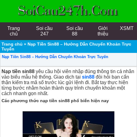
Trang
Soi cầu
Soi cầu
Giới
XSMT
chủ
247
88
thiệu
Trang chủ
»
Nạp Tiền Sin88 – Hướng Dẫn Chuyển Khoản Trực
Tuyến
Nạp Tiền Sin88 – Hướng Dẫn Chuyển Khoản Trực Tuyến
Nạp tiền sin88
yêu cầu hội viên nhập đúng thông tin cá nhân
vào biểu mẫu hệ thống. Giao dịch tại
sin88
đòi hỏi bạn cẩn
thận kiểm tra mã số trước lúc gửi lệnh đi. Bắt tay thực hiện
từng bước nhằm hoàn thành quy trình chuyển khoản một
cách nhanh gọn nhất.
Các phương thức nạp tiền sin88 phổ biến hiện nay